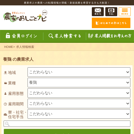
農業求人や農業への転職情報が満載！新規就農を希望する方も大歓迎！
HOME
>
求人情報検索
養鶏 の農業求人
地域
業種
雇用形態
雇用期間
寮・社宅・
住宅手当