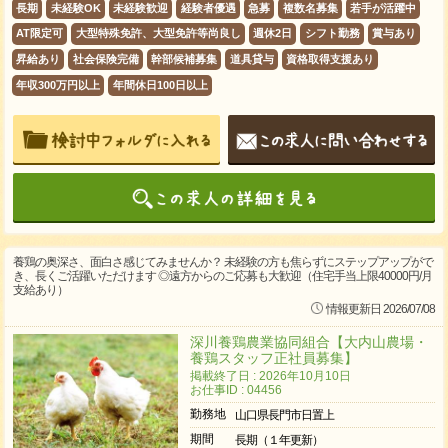
長期
未経験OK
未経験歓迎
経験者優遇
急募
複数名募集
若手が活躍中
AT限定可
大型特殊免許、大型免許等尚良し
週休2日
シフト勤務
賞与あり
昇給あり
社会保険完備
幹部候補募集
道具貸与
資格取得支援あり
年収300万円以上
年間休日100日以上
養鶏の奥深さ、面白さ感じてみませんか？ 未経験の方も焦らずにステップアップがで
き、長くご活躍いただけます ◎遠方からのご応募も大歓迎（住宅手当上限40000円/月
支給あり）
情報更新日 2026/07/08
深川養鶏農業協同組合【大内山農場・
養鶏スタッフ正社員募集】
掲載終了日 : 2026年10月10日
お仕事ID : 04456
勤務地
山口県長門市日置上
期間
長期（１年更新）