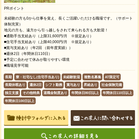
PRポイント
未経験の方も0から仕事を覚え、長くご活躍いただける職場です。（サポート
体制充実）
地元の方も、遠方から引っ越しをされて来られる方も大歓迎！
■通勤手当支給あり（上限31,600円/月 ※規定あり）
■住宅手当支給あり（上限40,000円/月 ※規定あり）
■賞与支給あり（年2回 （前年度実績））
■週休2日（年間休日110日）
■予定に合わせて休みが取りやすい環境
■職場見学可能
長期
寮・社宅なし(住宅手当あり)
未経験歓迎
複数名募集
AT限定可
長期休暇あり
週休2日
シフト勤務
賞与あり
昇給あり
社会保険完備
独立支援
その他特典
退職金制度あり
年間休日80日以上
年間休日110日以上
年間休日100日以上