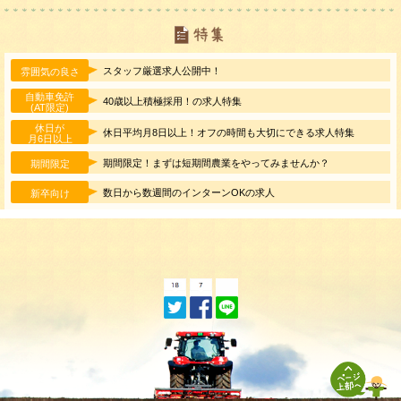
スタッフ厳選求人公開中！
雰囲気の良さ
自動車免許
40歳以上積極採用！の求人特集
(AT限定)
休日が
休日平均月8日以上！オフの時間も大切にできる求人特集
月6日以上
期間限定！まずは短期間農業をやってみませんか？
期間限定
数日から数週間のインターンOKの求人
新卒向け