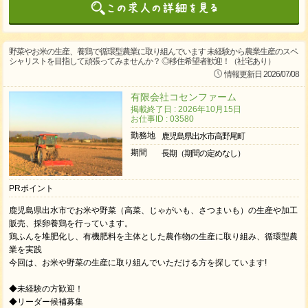
野菜やお米の生産、養鶏で循環型農業に取り組んでいます 未経験から農業生産のスペ
シャリストを目指して頑張ってみませんか？ ◎移住希望者歓迎！（社宅あり）
情報更新日 2026/07/08
有限会社コセンファーム
掲載終了日 : 2026年10月15日
お仕事ID : 03580
勤務地
鹿児島県出水市高野尾町
期間
長期（期間の定めなし）
PRポイント
鹿児島県出水市でお米や野菜（高菜、じゃがいも、さつまいも）の生産や加工
販売、採卵養鶏を行っています。
鶏ふんを堆肥化し、有機肥料を主体とした農作物の生産に取り組み、循環型農
業を実践
今回は、お米や野菜の生産に取り組んでいただける方を探しています!
◆未経験の方歓迎！
◆リーダー候補募集