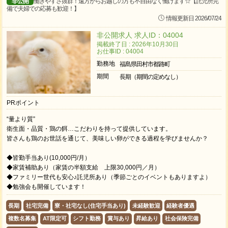
非公開
働きやすさ抜群！遠方からお越しの方も不自由なく働けます☆【託児所完
備で夫婦での応募も歓迎！】
情報更新日 2026/07/24
非公開求人 求人ID：04004
掲載終了日 : 2026年10月30日
お仕事ID : 04004
勤務地
福島県田村市都路町
期間
長期（期間の定めなし）
PRポイント
“量より質”
衛生面・品質・鶏の餌…こだわりを持って提供しています。
皆さんも鶏のお世話を通じて、美味しい卵ができる過程を学びませんか？
◆皆勤手当あり(10,000円/月）
◆家賃補助あり（家賃の半額支給 上限30,000円／月）
◆ファミリー世代も安心♪託児所あり（季節ごとのイベントもありますよ）
◆勉強会も開催しています！
長期
社宅完備
寮・社宅なし(住宅手当あり)
未経験歓迎
経験者優遇
複数名募集
AT限定可
シフト勤務
賞与あり
昇給あり
社会保険完備