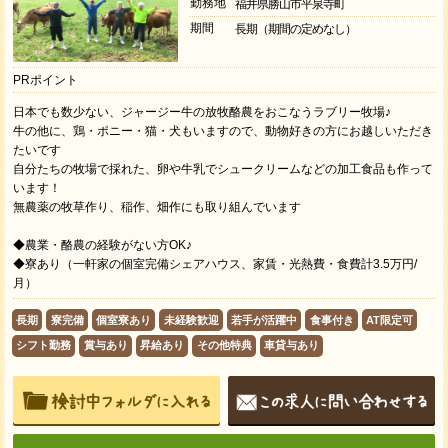
勤務地
福井県勝山市平泉寺町
期間
長期（期間の定めなし）
PRポイント
日本でも数少ない、ジャージー牛の放牧酪農をおこなうラブリー牧場♪
牛の他に、鶏・ポニー・猫・犬もいますので、動物好きの方にお越しいただき
たいです
自分たちの牧場で採れた、卵や牛乳でシュークリームなどの加工食品も作って
います！
無農薬の牧草作り、稲作、畑作にも取り組んでいます
◆農業・酪農の経験がない方OK♪
◆寮あり（一軒家の個室完備シェアハウス、家賃・光熱費・食費計3.5万円/
月）
長期
寮完備
個室寮あり
未経験歓迎
若手が活躍中
食事付き
AT限定可
シフト勤務
賞与あり
昇給あり
その他特典
車貸与あり