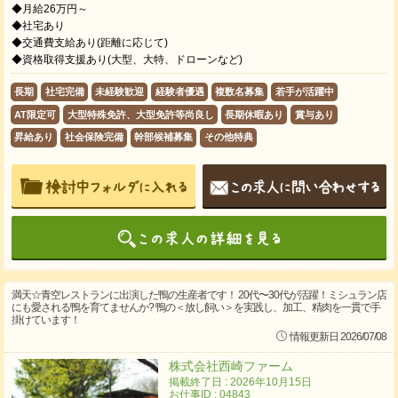
◆月給26万円～
◆社宅あり
◆交通費支給あり(距離に応じて)
◆資格取得支援あり(大型、大特、ドローンなど)
長期
社宅完備
未経験歓迎
経験者優遇
複数名募集
若手が活躍中
AT限定可
大型特殊免許、大型免許等尚良し
長期休暇あり
賞与あり
昇給あり
社会保険完備
幹部候補募集
その他特典
満天☆青空レストランに出演した鴨の生産者です！ 20代〜30代が活躍！ミシュラン店
にも愛される鴨を育てませんか? 鴨の＜放し飼い＞を実践し、加⼯、精肉を⼀貫で⼿
掛けています！
情報更新日 2026/07/08
株式会社西崎ファーム
掲載終了日 : 2026年10月15日
お仕事ID : 04843