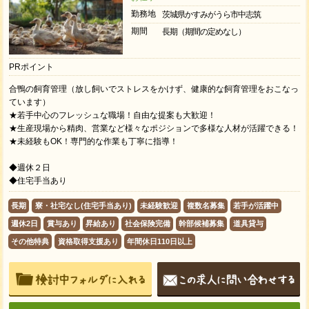
勤務地
茨城県かすみがうら市中志筑
期間
長期（期間の定めなし）
PRポイント
合鴨の飼育管理（放し飼いでストレスをかけず、健康的な飼育管理をおこなっ
ています）
★若⼿中⼼のフレッシュな職場！⾃由な提案も⼤歓迎！
★生産現場から精肉、営業など様々なポジションで多様な人材が活躍できる！
★未経験もOK！専⾨的な作業も丁寧に指導！
◆週休２日
◆住宅手当あり
長期
寮・社宅なし(住宅手当あり)
未経験歓迎
複数名募集
若手が活躍中
週休2日
賞与あり
昇給あり
社会保険完備
幹部候補募集
道具貸与
その他特典
資格取得支援あり
年間休日110日以上