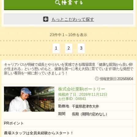
もっとこだわって探す
23件中 1～10件を表示
1
2
3
キャリアパスが明確で成長とやりがいを実感できる職場環境 「健康な親鶏から良い卵
が生まれる」という想いのもと、健康を第一に考え大切に育てています! 新たな発想で
新しい養鶏を一緒に創っていきましょう！
情報更新日 2026/08/04
株式会社栗駒ポートリー
掲載終了日 : 2026年11月12日
お仕事ID : 04841
勤務地
千葉県君津市大井
期間
長期（期間の定めなし）
PRポイント
農場スタッフは全員未経験からスタート！