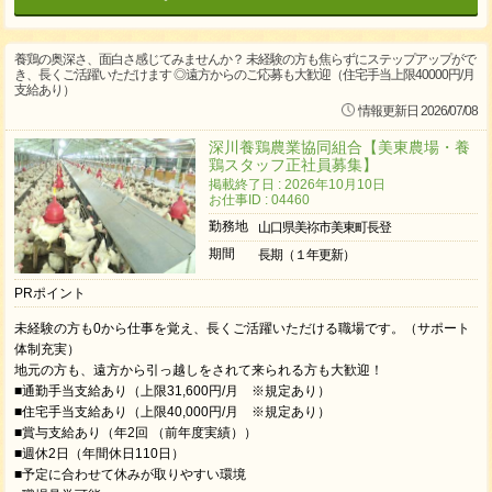
養鶏の奥深さ、面白さ感じてみませんか？ 未経験の方も焦らずにステップアップがで
き、長くご活躍いただけます ◎遠方からのご応募も大歓迎（住宅手当上限40000円/月
支給あり）
情報更新日 2026/07/08
深川養鶏農業協同組合【美東農場・養
鶏スタッフ正社員募集】
掲載終了日 : 2026年10月10日
お仕事ID : 04460
勤務地
山口県美祢市美東町長登
期間
長期（１年更新）
PRポイント
未経験の方も0から仕事を覚え、長くご活躍いただける職場です。（サポート
体制充実）
地元の方も、遠方から引っ越しをされて来られる方も大歓迎！
■通勤手当支給あり（上限31,600円/月 ※規定あり）
■住宅手当支給あり（上限40,000円/月 ※規定あり）
■賞与支給あり（年2回 （前年度実績））
■週休2日（年間休日110日）
■予定に合わせて休みが取りやすい環境