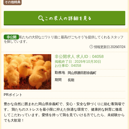
その他特典
非公開
私たちの大切なニワトリ達に 最高の“ごちそう”を提供してくれる スタッフ
を探しています。
情報更新日 2026/07/24
非公開求人 求人ID：04058
掲載終了日 : 2026年10月30日
お仕事ID : 04058
勤務地
岡山県勝田郡奈義町
期間
長期
PRポイント
豊かな自然に囲まれた岡山県奈義町で、安心・安全な卵づくりに励む養鶏場で
す。 鶏たちのストレスを最小限に抑えた快適な環境で、健康的な飼育に徹底
してこだわっています。愛情を持って鶏を見ていける方でしたら、未経験から
でも大歓迎！