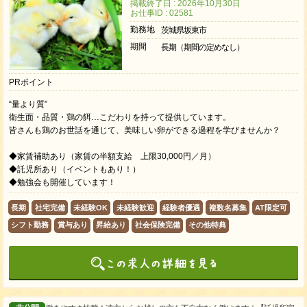
掲載終了日 : 2026年10月30日
お仕事ID : 02581
勤務地
茨城県坂東市
期間
長期（期間の定めなし）
PRポイント
“量より質”
衛生面・品質・鶏の餌…こだわりを持って提供しています。
皆さんも鶏のお世話を通じて、美味しい卵ができる過程を学びませんか？
◆家賃補助あり（家賃の半額支給 上限30,000円／月）
◆託児所あり（イベントもあり！）
◆勉強会も開催しています！
長期
社宅完備
未経験OK
未経験歓迎
経験者優遇
複数名募集
AT限定可
シフト勤務
賞与あり
昇給あり
社会保険完備
その他特典