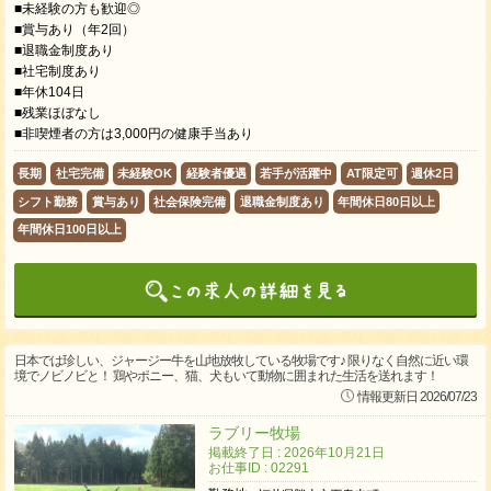
■未経験の方も歓迎◎
■賞与あり（年2回）
■退職金制度あり
■社宅制度あり
■年休104日
■残業ほぼなし
■非喫煙者の方は3,000円の健康手当あり
長期
社宅完備
未経験OK
経験者優遇
若手が活躍中
AT限定可
週休2日
シフト勤務
賞与あり
社会保険完備
退職金制度あり
年間休日80日以上
年間休日100日以上
日本では珍しい、ジャージー牛を山地放牧している牧場です♪ 限りなく自然に近い環
境でノビノビと！ 鶏やポニー、猫、犬もいて動物に囲まれた生活を送れます！
情報更新日 2026/07/23
ラブリー牧場
掲載終了日 : 2026年10月21日
お仕事ID : 02291