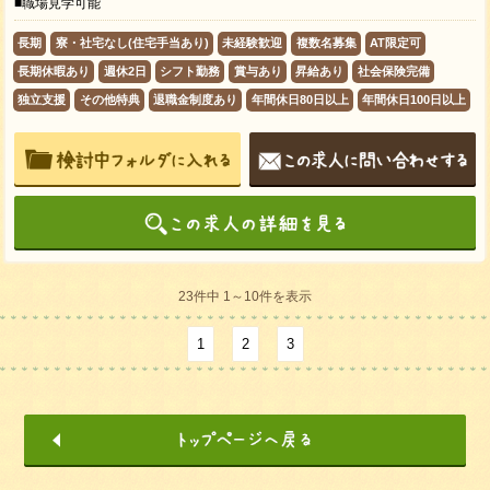
■職場見学可能
長期
寮・社宅なし(住宅手当あり)
未経験歓迎
複数名募集
AT限定可
長期休暇あり
週休2日
シフト勤務
賞与あり
昇給あり
社会保険完備
独立支援
その他特典
退職金制度あり
年間休日80日以上
年間休日100日以上
23件中 1～10件を表示
1
2
3