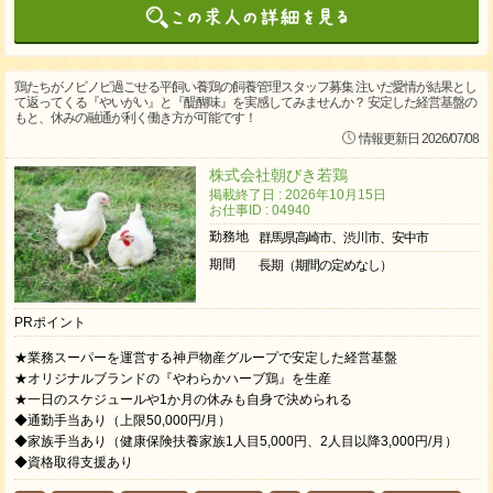
鶏たちがノビノビ過ごせる平飼い養鶏の飼養管理スタッフ募集 注いだ愛情が結果とし
て返ってくる『やいがい』と『醍醐味』を実感してみませんか？ 安定した経営基盤の
もと、休みの融通が利く働き方が可能です！
情報更新日 2026/07/08
株式会社朝びき若鶏
掲載終了日 : 2026年10月15日
お仕事ID : 04940
勤務地
群馬県高崎市、渋川市、安中市
期間
長期（期間の定めなし）
PRポイント
★業務スーパーを運営する神戸物産グループで安定した経営基盤
★オリジナルブランドの『やわらかハーブ鶏』を生産
★一日のスケジュールや1か月の休みも自身で決められる
◆通勤手当あり（上限50,000円/月）
◆家族手当あり（健康保険扶養家族1人目5,000円、2人目以降3,000円/月）
◆資格取得支援あり