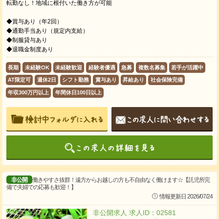
転勤なし！地域に根付いた働き方が可能
◆賞与あり（年2回）
◆通勤手当あり（規定内支給）
◆制服貸与あり
◆退職金制度あり
長期
未経験OK
未経験歓迎
経験者優遇
急募
複数名募集
若手が活躍中
AT限定可
週休2日
シフト勤務
賞与あり
昇給あり
社会保険完備
年収300万円以上
年間休日100日以上
非公開
働きやすさ抜群！遠方からお越しの方も不自由なく働けます☆【託児所完
備で夫婦での応募も歓迎！】
情報更新日 2026/07/24
非公開求人 求人ID：02581