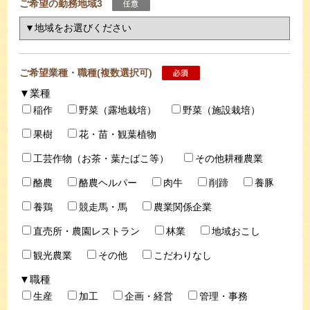
ご希望の勤務地域3
ご希望業種・職種(複数選択可)
▼業種
稲作
野菜（露地栽培）
野菜（施設栽培）
果樹
花・苗・観葉植物
工芸作物（お茶・葉たばこ等）
その他耕種農業
酪農
酪農ヘルパー
肉牛
削蹄
養豚
養鶏
競走馬・馬
農業関係企業
直売所・農園レストラン
林業
地域おこし
観光農業
その他
こだわりなし
▼職種
生産
加工
企画・経営
管理・事務