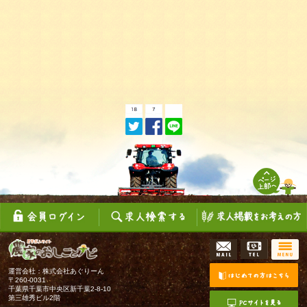
2．本サービスは、求職活動の場を提供することを目的とし
ており、面接の約束や仕事の提供を意味するものではありま
せん。当社は、本サービスにより仕事が見つかることを保証
するものではなく、これらが見つからなかったことに起因ま
たは派生する損害に対して一切責任を負いません。
3. 当社は、本サービスで提供される求人情報・会社情報の内
容の正確性、信憑性、有効性、信用性、その他求人情報・会
社情報に関する事由について、何ら保証するものではありま
せん。
4. 当社は、利用者と掲載企業との間の紛争に関与する義務を
一切負いません。利用者は掲載企業との間で紛争が生じた場
合、そのような紛争あるいは本サービスにより発生する、も
しくはそれに関するあらゆる種類の請求、要求、債務、損害
について、当社及びその管理者、役員、従業員、代理人及び
承継人に対する請求ができないものとします。
5. 当社は、会員への事前の通知なくして本サービスの中断、
変更をすることがあります。
6. 当社は、会員への通知なくして本サービスの全部または一
部及び関連するサービスの提供をいつでも、その理由のいか
んを問わず、直ちに停止または終了することができます。本
サービスの終了とともに、会員の本サービスを使用する権利
運営会社：株式会社あぐりーん
〒260-0031
も終了します。
千葉県千葉市中央区新千葉2-8-10
7. 本サービスのご利用料金は不要ですが、本サービスにアク
第三雄秀ビル2階