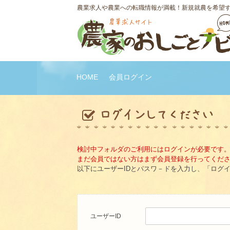
農業求人や農業への転職情報が満載！新規就農を希望
HOME
会員ログイン
検討中フォルダのご利用にはログインが必要です
まだ会員ではない方はまず会員登録を行ってくだ
以下にユーザーIDとパスワ－ドを入力し、「ログ
ユーザーID