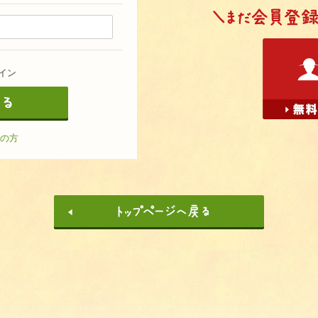
イン
の方