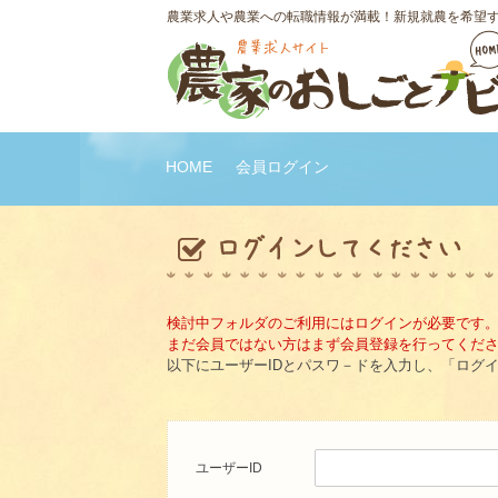
農業求人や農業への転職情報が満載！新規就農を希望
HOME
会員ログイン
検討中フォルダのご利用にはログインが必要です
まだ会員ではない方はまず会員登録を行ってくだ
以下にユーザーIDとパスワ－ドを入力し、「ログ
ユーザーID