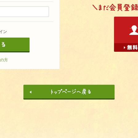
イン
の方