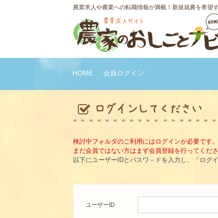
農業求人や農業への転職情報が満載！新規就農を希望
HOME
会員ログイン
検討中フォルダのご利用にはログインが必要です
まだ会員ではない方はまず会員登録を行ってくだ
以下にユーザーIDとパスワ－ドを入力し、「ログ
ユーザーID