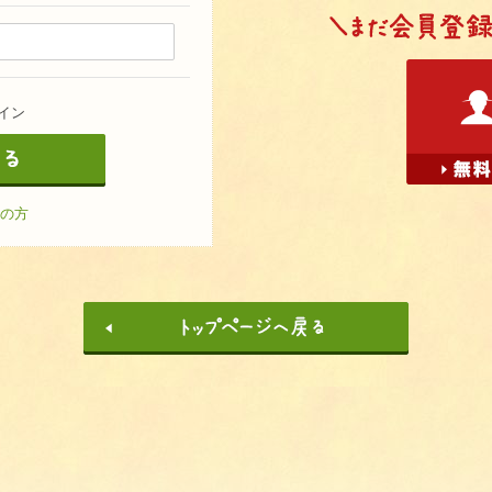
イン
の方