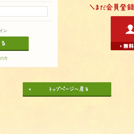
イン
の方