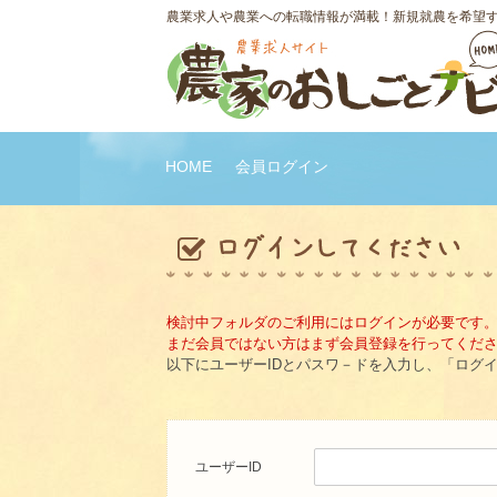
農業求人や農業への転職情報が満載！新規就農を希望
HOME
会員ログイン
検討中フォルダのご利用にはログインが必要です
まだ会員ではない方はまず会員登録を行ってくだ
以下にユーザーIDとパスワ－ドを入力し、「ログ
ユーザーID