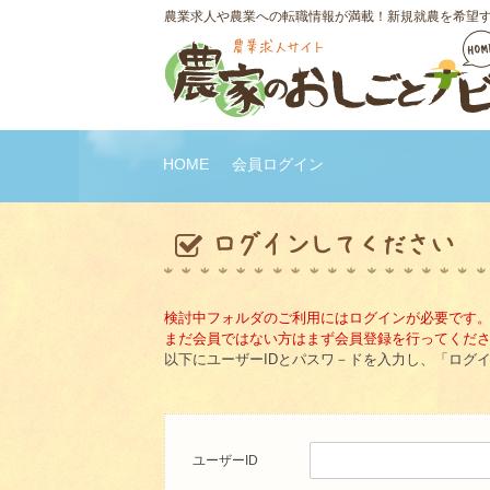
農業求人や農業への転職情報が満載！新規就農を希望
HOME
会員ログイン
検討中フォルダのご利用にはログインが必要です
まだ会員ではない方はまず会員登録を行ってくだ
以下にユーザーIDとパスワ－ドを入力し、「ログ
ユーザーID