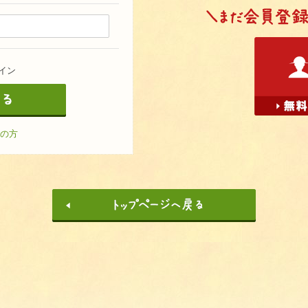
イン
の方