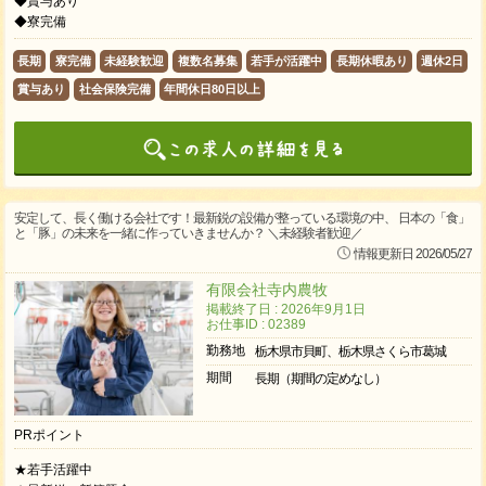
◆賞与あり
◆寮完備
長期
寮完備
未経験歓迎
複数名募集
若手が活躍中
長期休暇あり
週休2日
賞与あり
社会保険完備
年間休日80日以上
安定して、長く働ける会社です！最新鋭の設備が整っている環境の中、 日本の「食」
と「豚」の未来を一緒に作っていきませんか？ ＼未経験者歓迎／
情報更新日 2026/05/27
有限会社寺内農牧
掲載終了日 : 2026年9月1日
お仕事ID : 02389
勤務地
栃木県市貝町、栃木県さくら市葛城
期間
長期（期間の定めなし）
PRポイント
★若手活躍中