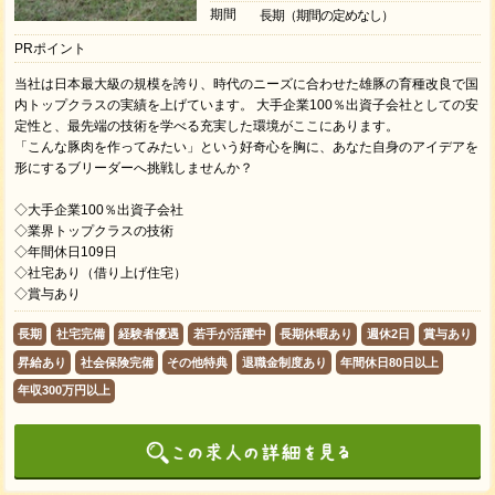
期間
長期（期間の定めなし）
PRポイント
当社は日本最大級の規模を誇り、時代のニーズに合わせた雄豚の育種改良で国
内トップクラスの実績を上げています。 大手企業100％出資子会社としての安
定性と、最先端の技術を学べる充実した環境がここにあります。
「こんな豚肉を作ってみたい」という好奇心を胸に、あなた自身のアイデアを
形にするブリーダーへ挑戦しませんか？
◇大手企業100％出資子会社
◇業界トップクラスの技術
◇年間休日109日
◇社宅あり（借り上げ住宅）
◇賞与あり
長期
社宅完備
経験者優遇
若手が活躍中
長期休暇あり
週休2日
賞与あり
昇給あり
社会保険完備
その他特典
退職金制度あり
年間休日80日以上
年収300万円以上