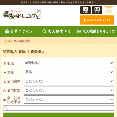
農業求人や農業への転職情報が満載！新規就農を希望する方も大歓迎！
HOME
>
求人情報検索
関東地方 養豚 の農業求人
地域
業種
雇用形態
雇用期間
寮・社宅・
住宅手当