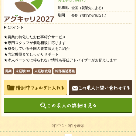
お仕事ID : 04975
勤務地
全国（就業先による）
期間
長期（期間の定めなし）
PRポイント
★農業に特化したお仕事紹介サービス
★専門スタッフが個別相談に応じます
★成長している全国の農業法人をご紹介
★内定獲得までしっかりサポート
★求人ページでは得られない情報も専任アドバイザーがお伝えします
長期
未経験OK
未経験歓迎
幹部候補募集
9件中 1～9件を表示