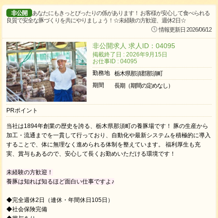
非公開
あなたにもきっとぴったりの係があります！ お客様が安心して食べられる
良質で安全な豚づくりを共にやりましょう！☆未経験の方歓迎、週休2日☆
情報更新日 2026/06/12
非公開求人 求人ID：04095
掲載終了日 : 2026年9月15日
お仕事ID : 04095
勤務地
栃木県那須郡那須町
期間
長期（期間の定めなし）
PRポイント
当社は1894年創業の歴史を誇る、栃木県那須町の養豚場です！ 豚の生産から
加工・流通までを一貫して行っており、自動化や最新システムを積極的に導入
することで、体に無理なく進められる体制を整えています。 福利厚生も充
実、賞与もあるので、安心して長くお勤めいただける環境です！
未経験の方歓迎！
養豚は知れば知るほど面白い仕事ですよ♪
◆完全週休2日（連休・年間休日105日）
◆社会保険完備