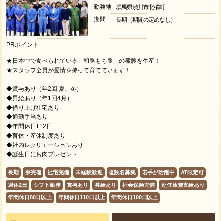
勤務地
群馬県渋川市北橘町
期間
長期（期間の定めなし）
PRポイント
★日本中で食べられている「和豚もち豚」の種豚を生産！
★スタッフ全員が愛情を持って育てています！
◆賞与あり（年2回 夏、冬）
◆昇給あり（年1回4月）
◆借り上げ社宅あり
◆通勤手当あり
◆年間休日112日
◆育休・産休制度あり
◆社内レクリエーションあり
◆誕生日にお肉プレゼント
長期
寮完備
社宅完備
未経験歓迎
複数名募集
若手が活躍中
AT限定可
週休2日
シフト勤務
賞与あり
昇給あり
社会保険完備
赴任旅費支給あり
年間休日80日以上
年間休日110日以上
年間休日100日以上