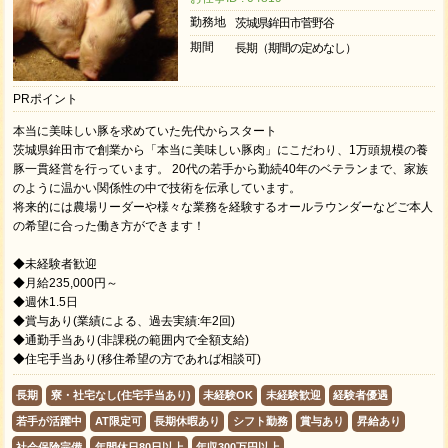
勤務地
茨城県鉾田市菅野谷
期間
長期（期間の定めなし）
PRポイント
本当に美味しい豚を求めていた先代からスタート
茨城県鉾田市で創業から「本当に美味しい豚肉」にこだわり、1万頭規模の養
豚一貫経営を行っています。 20代の若手から勤続40年のベテランまで、家族
のように温かい関係性の中で技術を伝承しています。
将来的には農場リーダーや様々な業務を経験するオールラウンダーなどご本人
の希望に合った働き方ができます！
◆未経験者歓迎
◆月給235,000円～
◆週休1.5日
◆賞与あり(業績による、過去実績:年2回)
◆通勤手当あり(非課税の範囲内で全額支給)
◆住宅手当あり(移住希望の方であれば相談可)
長期
寮・社宅なし(住宅手当あり)
未経験OK
未経験歓迎
経験者優遇
若手が活躍中
AT限定可
長期休暇あり
シフト勤務
賞与あり
昇給あり
社会保険完備
年間休日80日以上
年収300万円以上