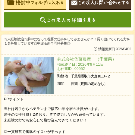
☆未経験歓迎☆夢中になって養豚の仕事をしてみませんか？！長く働いてくれる方を
１名募集しています◎中途＆新卒同時募集◎
情報更新日 2026/04/02
株式会社佐藤農産 （千葉県）
掲載終了日 : 2026年9月11日
お仕事ID : 00952
勤務地
千葉県香取市大倉1813－2
期間
長期（期間の定めなし）
PRポイント
当社は若手からベテランまで幅広い年令層の社員がいます。
若手の女性社員も2名おり、皆で協力しながら頑張っています。
未経験の方でも安心して飛び込んできてください！
◎一貫経営で養豚のイロハが学べます