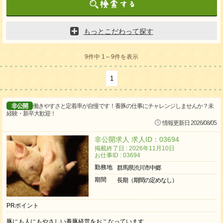
もっとこだわって探す
9件中 1～9件を表示
1
非公開
働きやすさと定着率が自慢です！養豚の仕事にチャレンジしませんか？未
経験・新卒大歓迎！
情報更新日 2026/08/05
非公開求人 求人ID：03694
掲載終了日 : 2026年11月10日
お仕事ID : 03694
勤務地
群馬県渋川市中郷
期間
長期（期間の定めなし）
PRポイント
豚にも人にもやさしい養豚経営をおこなっています