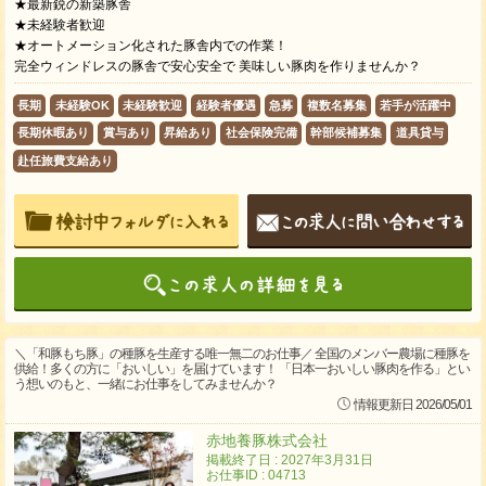
★最新鋭の新築豚舎
★未経験者歓迎
★オートメーション化された豚舎内での作業！
完全ウィンドレスの豚舎で安心安全で 美味しい豚肉を作りませんか？
長期
未経験OK
未経験歓迎
経験者優遇
急募
複数名募集
若手が活躍中
長期休暇あり
賞与あり
昇給あり
社会保険完備
幹部候補募集
道具貸与
赴任旅費支給あり
＼「和豚もち豚」の種豚を生産する唯一無二のお仕事／ 全国のメンバー農場に種豚を
供給！多くの方に「おいしい」を届けています！ 「日本一おいしい豚肉を作る」とい
う想いのもと、一緒にお仕事をしてみませんか？
情報更新日 2026/05/01
赤地養豚株式会社
掲載終了日 : 2027年3月31日
お仕事ID : 04713