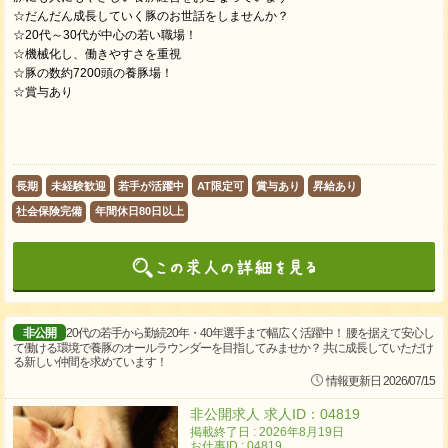
☆だんだん成長していく豚のお世話をしませんか？
☆20代～30代が中心の若い職場！
☆機械化し、働きやすさを重視
☆豚の数約7200頭の養豚場！
☆賞与あり
長期
未経験歓迎
若手が活躍中
AT限定可
賞与あり
昇給あり
社会保険完備
年間休日80日以上
非公開
20代の若手から勤続20年・40年選手まで幅広く活躍中！ 腰を据えて安心し
て働ける環境で養豚のオールラウンダーを目指してみませか？ 共に成長していただけ
る新しい仲間を求めています！
情報更新日 2026/07/15
非公開求人 求人ID：04819
掲載終了日 : 2026年8月19日
お仕事ID : 04819