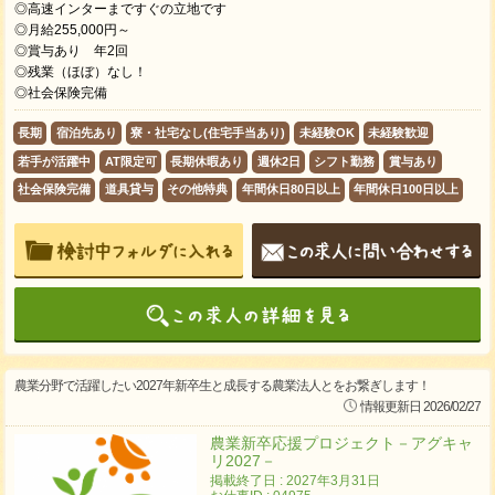
◎高速インターまですぐの立地です
◎月給255,000円～
◎賞与あり 年2回
◎残業（ほぼ）なし！
◎社会保険完備
長期
宿泊先あり
寮・社宅なし(住宅手当あり)
未経験OK
未経験歓迎
若手が活躍中
AT限定可
長期休暇あり
週休2日
シフト勤務
賞与あり
社会保険完備
道具貸与
その他特典
年間休日80日以上
年間休日100日以上
農業分野で活躍したい2027年新卒生と成長する農業法人とをお繋ぎします！
情報更新日 2026/02/27
農業新卒応援プロジェクト－アグキャ
リ2027－
掲載終了日 : 2027年3月31日