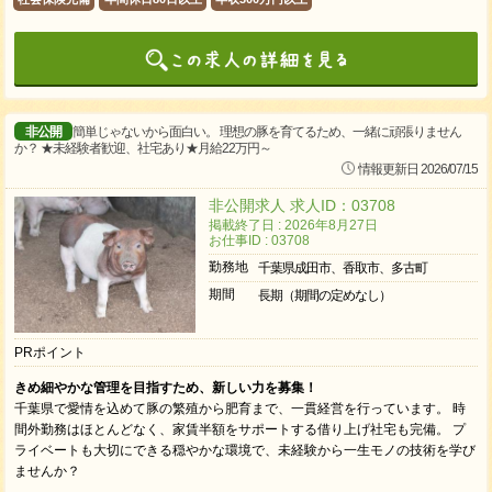
非公開
簡単じゃないから面白い。 理想の豚を育てるため、一緒に頑張りません
か？ ★未経験者歓迎、社宅あり★月給22万円～
情報更新日 2026/07/15
非公開求人 求人ID：03708
掲載終了日 : 2026年8月27日
お仕事ID : 03708
勤務地
千葉県成田市、香取市、多古町
期間
長期（期間の定めなし）
PRポイント
きめ細やかな管理を目指すため、新しい力を募集！
千葉県で愛情を込めて豚の繁殖から肥育まで、一貫経営を行っています。 時
間外勤務はほとんどなく、家賃半額をサポートする借り上げ社宅も完備。 プ
ライベートも大切にできる穏やかな環境で、未経験から一生モノの技術を学び
ませんか？