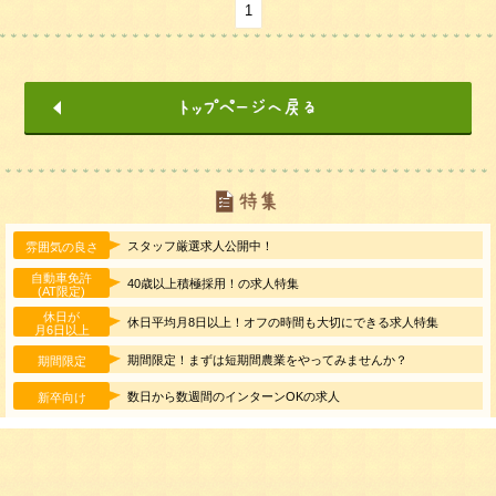
1
スタッフ厳選求人公開中！
雰囲気の良さ
自動車免許
40歳以上積極採用！の求人特集
(AT限定)
休日が
休日平均月8日以上！オフの時間も大切にできる求人特集
月6日以上
期間限定！まずは短期間農業をやってみませんか？
期間限定
数日から数週間のインターンOKの求人
新卒向け