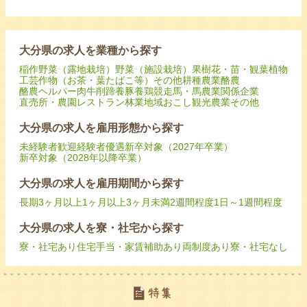
大分県の求人を業種から探す
稲作
野菜（露地栽培）
野菜（施設栽培）
果樹
花・苗・観葉植物
工芸作物（お茶・葉たばこ等）
その他耕種農業
酪農
酪農ヘルパー
肉牛
削蹄
養豚
養鶏
競走馬・馬
農業関係企業
直売所・農園レストラン
林業
地域おこし
観光農業
その他
大分県の求人を雇用形態から探す
未経験者歓迎
経験者優遇
新卒対象（2027年卒業）
新卒対象（2028年以降卒業）
大分県の求人を雇用期間から探す
長期
3ヶ月以上
1ヶ月以上3ヶ月未満
2週間程度
1日～1週間程度
大分県の求人を寮・社宅から探す
寮・社宅あり
住宅手当・家賃補助あり
両制度あり
寮・社宅なし