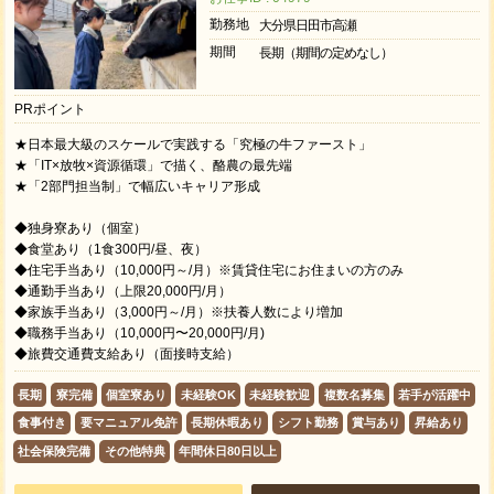
勤務地
大分県日田市高瀬
期間
長期（期間の定めなし）
PRポイント
★日本最大級のスケールで実践する「究極の牛ファースト」
★「IT×放牧×資源循環」で描く、酪農の最先端
★「2部門担当制」で幅広いキャリア形成
◆独身寮あり（個室）
◆食堂あり（1食300円/昼、夜）
◆住宅手当あり（10,000円～/月）※賃貸住宅にお住まいの方のみ
◆通勤手当あり（上限20,000円/月）
◆家族手当あり（3,000円～/月）※扶養人数により増加
◆職務手当あり（10,000円〜20,000円/月)
◆旅費交通費支給あり（面接時支給）
長期
寮完備
個室寮あり
未経験OK
未経験歓迎
複数名募集
若手が活躍中
食事付き
要マニュアル免許
長期休暇あり
シフト勤務
賞与あり
昇給あり
社会保険完備
その他特典
年間休日80日以上