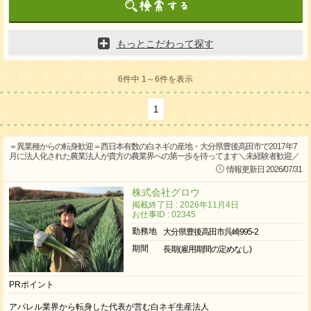
もっとこだわって探す
6件中 1～6件を表示
1
＝異業種からの転身歓迎＝西日本有数の白ネギの産地・大分県豊後高田市で2017年7
月に法人化された農業法人が貴方の農業界への第一歩を待ってます＼未経験者歓迎／
情報更新日 2026/07/31
株式会社グロウ
掲載終了日 : 2026年11月4日
お仕事ID : 02345
勤務地
大分県豊後高田市呉崎995-2
期間
長期(雇用期間の定めなし)
PRポイント
アパレル業界から転身した代表が営む白ネギ生産法人