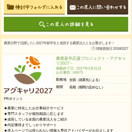
農業分野で活躍したい2027年新卒生と成長する農業法人とをお繋ぎします！
情報更新日 2026/02/27
農業新卒応援プロジェクト－アグキャ
リ2027－
掲載終了日 : 2027年3月31日
お仕事ID : 04975
勤務地
全国（就業先による）
期間
長期（期間の定めなし）
PRポイント
★農業に特化したお仕事紹介サービス
★専門スタッフが個別相談に応じます
★成長している全国の農業法人をご紹介
★内定獲得までしっかりサポート
★求人ページでは得られない情報も専任アドバイザーがお伝えします