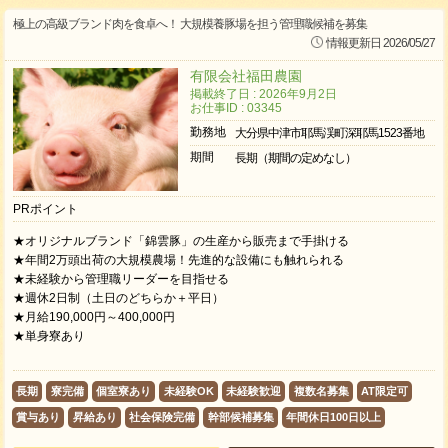
極上の高級ブランド肉を食卓へ！ 大規模養豚場を担う管理職候補を募集
情報更新日 2026/05/27
有限会社福田農園
掲載終了日 : 2026年9月2日
お仕事ID : 03345
勤務地
大分県中津市耶馬渓町深耶馬1523番地
期間
長期（期間の定めなし）
PRポイント
★オリジナルブランド「錦雲豚」の生産から販売まで手掛ける
★年間2万頭出荷の大規模農場！先進的な設備にも触れられる
★未経験から管理職リーダーを目指せる
★週休2日制（土日のどちらか＋平日）
★月給190,000円～400,000円
★単身寮あり
長期
寮完備
個室寮あり
未経験OK
未経験歓迎
複数名募集
AT限定可
賞与あり
昇給あり
社会保険完備
幹部候補募集
年間休日100日以上