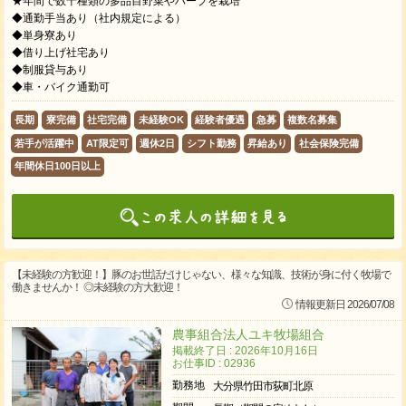
★年間で数十種類の多品目野菜やハーブを栽培
◆通勤手当あり（社内規定による）
◆単身寮あり
◆借り上げ社宅あり
◆制服貸与あり
◆車・バイク通勤可
長期
寮完備
社宅完備
未経験OK
経験者優遇
急募
複数名募集
若手が活躍中
AT限定可
週休2日
シフト勤務
昇給あり
社会保険完備
年間休日100日以上
【未経験の方歓迎！】豚のお世話だけじゃない、様々な知識、技術が身に付く牧場で
働きませんか！ ◎未経験の方大歓迎！
情報更新日 2026/07/08
農事組合法人ユキ牧場組合
掲載終了日 : 2026年10月16日
お仕事ID : 02936
勤務地
大分県竹田市荻町北原