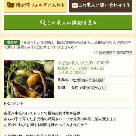
非公開
『素晴らしい食体験は、最高の農園から始まる』 湯布院の美しい自然の中
で新しい農業の未来を創り出していきませんか？
情報更新日 2026/07/08
非公開求人 求人ID：05065
掲載終了日 : 2026年9月26日
お仕事ID : 05065
勤務地
大分県由布市湯布院町
期間
長期（期間の定めなし）
PRポイント
農園が中心のレストランで最高の食体験を提供
自らの手で育てた多品種の野菜やハーブが最高の料理に姿を変えます
お客様に歓びを届ける瞬間を味わってみませんか？