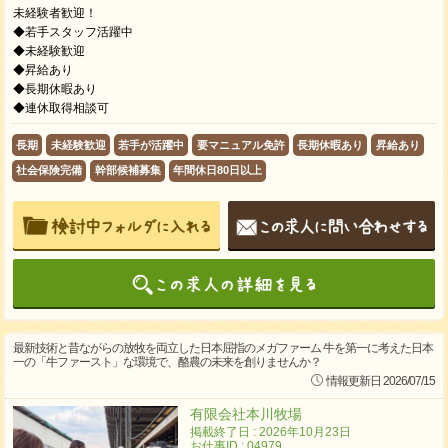
未経験者歓迎！
◆若手スタッフ活躍中
◆未経験歓迎
◆昇給あり
◆長期休暇あり
◆連休取得相談可
長期
未経験歓迎
若手が活躍中
要マニュアル免許
長期休暇あり
昇給あり
社会保険完備
幹部候補募集
年間休日80日以上
最新技術と昔ながらの放牧を両立した日本屈指のメガファーム 牛を第一に考えた日本
一の「牛ファースト」な環境で、酪農の未来を創りませんか？
情報更新日 2026/07/15
有限会社本川牧場
掲載終了日 : 2026年10月23日
お仕事ID : 04979