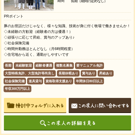
期間
長期（期間の定めなし）
PRポイント
豚のお世話だけじゃなく、様々な知識、技術が身に付く牧場で働きませんか！
◇未経験の方歓迎（経験者の方は優遇！）
◇頑張りに応じて昇給、賞与のアップあり♪
◇社会保険完備
◇時間外勤務ほとんどなし（月6時間程度）
◇住宅地から近く、通勤がしやすいです
長期
未経験歓迎
経験者優遇
複数名募集
要マニュアル免許
大型特殊免許、大型免許等尚良し
長期休暇あり
賞与あり
昇給あり
社会保険完備
道具貸与
資格取得支援あり
年間休日80日以上
年収300万円以上