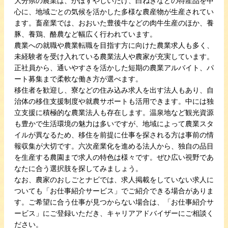
大分県の農業は、かぼすやしいたけ、白ねぎなどの特産品を中
心に、地域ごとの気候を活かした多様な農産物が生産されてい
ます。畜産業では、おおいた豊後牛などの肉牛生産のほか、養
豚、養鶏、酪農など幅広く行われています。
農業への就職や農業転職を目指す方に向けた農業求人も多く、
未経験者を受け入れている農業法人や農家が充実しています。
正社員から、通いやすさを活かした短期の農業アルバイト、パ
ート募集まで柔軟な働き方が選べます。
移住者を歓迎し、寮などの住み込み求人を出す法人もあり、自
治体の移住支援制度や就農サポートも活用できます。中には独
立支援に積極的な農業法人も存在します。温泉地など観光資源
も豊かで生活環境の魅力は多いですが、地域によって農業スタ
イルが異なるため、移住を前提に仕事を探される方は事前の情
報収集が大切です。六次産業化を進める法人から、独自の品目
を生産する農園まで求人の特色は様々です。ぜひ広い視野であ
なたに合う選択肢を探してみましょう。
なお、農家のおしごとナビでは、求人掲載をしていない求人に
ついても「お仕事紹介サービス」でご紹介できる場合がありま
す。ご希望に合う仕事が見つからない場合は、「お仕事紹介サ
ービス」にご登録いただき、キャリアアドバイザーにご相談く
ださい。