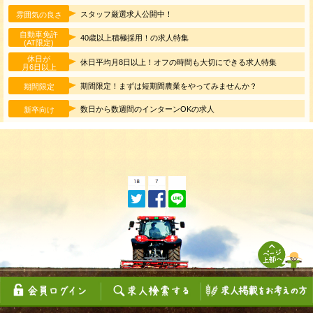
スタッフ厳選求人公開中！
雰囲気の良さ
自動車免許
40歳以上積極採用！の求人特集
(AT限定)
休日が
休日平均月8日以上！オフの時間も大切にできる求人特集
月6日以上
期間限定！まずは短期間農業をやってみませんか？
期間限定
数日から数週間のインターンOKの求人
新卒向け