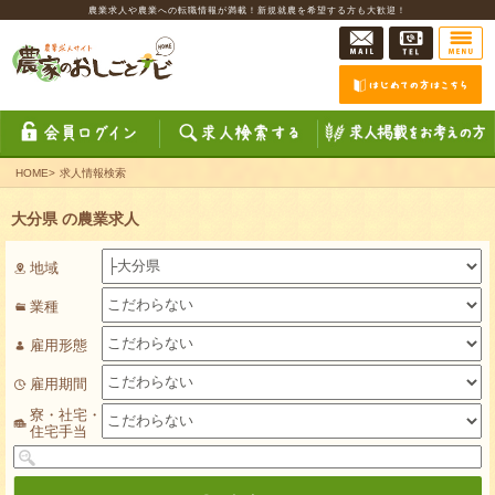
農業求人や農業への転職情報が満載！新規就農を希望する方も大歓迎！
HOME
>
求人情報検索
大分県 の農業求人
地域
業種
雇用形態
雇用期間
寮・社宅・
住宅手当