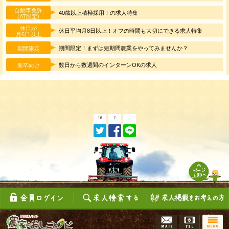
自動車免許
40歳以上積極採用！の求人特集
(AT限定)
休日が
休日平均月8日以上！オフの時間も大切にできる求人特集
月6日以上
期間限定！まずは短期間農業をやってみませんか？
期間限定
数日から数週間のインターンOKの求人
新卒向け