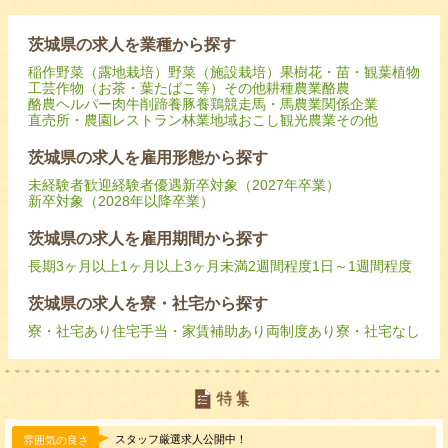
茨城県の求人を業種から探す
稲作
野菜（露地栽培）
野菜（施設栽培）
果樹
花・苗・観葉植物
工芸作物（お茶・葉たばこ等）
その他耕種農業
酪農
酪農ヘルパー
肉牛
削蹄
養豚
養鶏
競走馬・馬
農業関係企業
直売所・農園レストラン
林業
地域おこし
観光農業
その他
茨城県の求人を雇用形態から探す
未経験者歓迎
経験者優遇
新卒対象（2027年卒業）
新卒対象（2028年以降卒業）
茨城県の求人を雇用期間から探す
長期
3ヶ月以上
1ヶ月以上3ヶ月未満
2週間程度
1日～1週間程度
茨城県の求人を寮・社宅から探す
寮・社宅あり
住宅手当・家賃補助あり
両制度あり
寮・社宅なし
スタッフ厳選求人公開中！
雰囲気の良さ