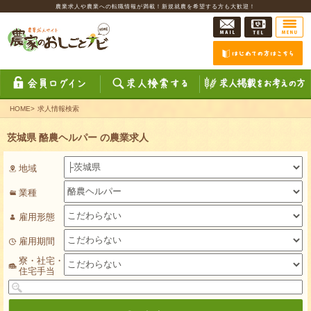
農業求人や農業への転職情報が満載！新規就農を希望する方も大歓迎！
HOME
>
求人情報検索
茨城県 酪農ヘルパー の農業求人
地域
業種
雇用形態
雇用期間
寮・社宅・
住宅手当