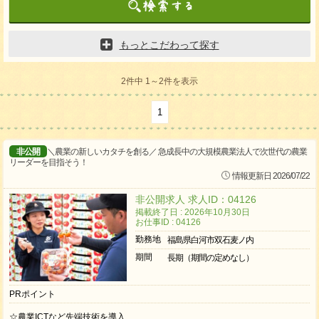
もっとこだわって探す
2件中 1～2件を表示
1
非公開
＼農業の新しいカタチを創る／ 急成長中の大規模農業法人で次世代の農業
リーダーを目指そう！
情報更新日 2026/07/22
非公開求人 求人ID：04126
掲載終了日 : 2026年10月30日
お仕事ID : 04126
勤務地
福島県白河市双石麦ノ内
期間
長期（期間の定めなし）
PRポイント
☆農業ICTなど先端技術を導入