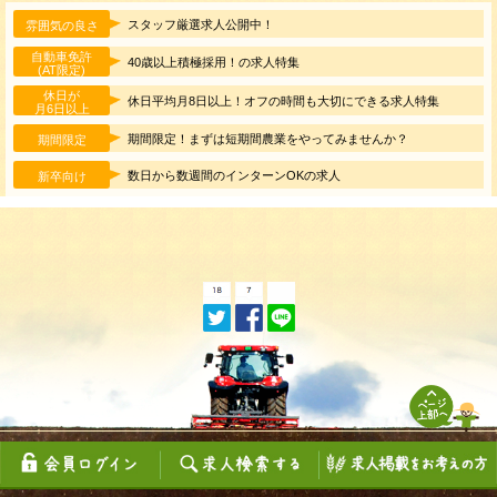
スタッフ厳選求人公開中！
雰囲気の良さ
自動車免許
40歳以上積極採用！の求人特集
(AT限定)
休日が
休日平均月8日以上！オフの時間も大切にできる求人特集
月6日以上
期間限定！まずは短期間農業をやってみませんか？
期間限定
数日から数週間のインターンOKの求人
新卒向け