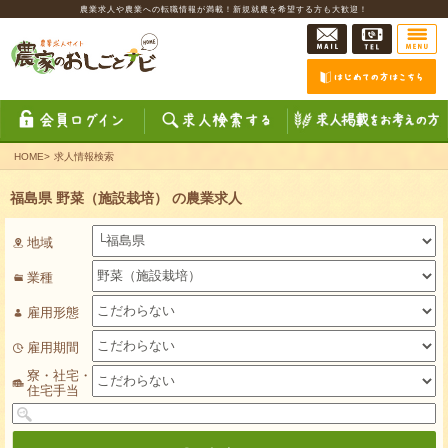
農業求人や農業への転職情報が満載！新規就農を希望する方も大歓迎！
HOME
>
求人情報検索
福島県 野菜（施設栽培） の農業求人
地域
業種
雇用形態
雇用期間
寮・社宅・
住宅手当