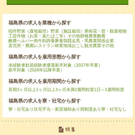
福島県の求人を業種から探す
稲作
野菜（露地栽培）
野菜（施設栽培）
果樹
花・苗・観葉植物
工芸作物（お茶・葉たばこ等）
その他耕種農業
酪農
酪農ヘルパー
肉牛
削蹄
養豚
養鶏
競走馬・馬
農業関係企業
直売所・農園レストラン
林業
地域おこし
観光農業
その他
福島県の求人を雇用形態から探す
未経験者歓迎
経験者優遇
新卒対象（2027年卒業）
新卒対象（2028年以降卒業）
福島県の求人を雇用期間から探す
長期
3ヶ月以上
1ヶ月以上3ヶ月未満
2週間程度
1日～1週間程度
福島県の求人を寮・社宅から探す
寮・社宅あり
住宅手当・家賃補助あり
両制度あり
寮・社宅なし