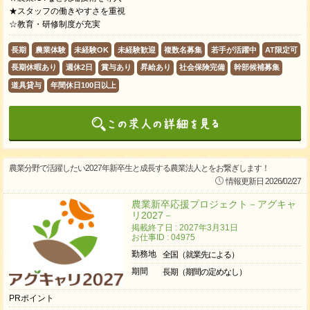
★スタッフの働きやすさを重視
☆教育・研修制度が充実
長期
農業体験
未経験OK
未経験歓迎
複数名募集
若手が活躍中
AT限定可
長期休暇あり
週休2日
賞与あり
昇給あり
社会保険完備
幹部候補募集
道具貸与
年間休日100日以上
農業分野で活躍したい2027年新卒生と成長する農業法人とをお繋ぎします！
情報更新日 2026/02/27
農業新卒応援プロジェクト－アグキャ
リ2027－
掲載終了日 : 2027年3月31日
お仕事ID : 04975
勤務地
全国（就業先による）
期間
長期（期間の定めなし）
PRポイント