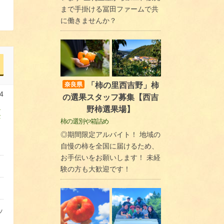
まで手掛ける冨田ファームで共
に働きませんか？
「柿の里西吉野」柿
奈良県
4
の選果スタッフ募集【西吉
野柿選果場】
菜
柿の選別や箱詰め
◎期間限定アルバイト！ 地域の
自慢の柿を全国に届けるため、
お手伝いをお願いします！ 未経
験の方も大歓迎です！
ッ