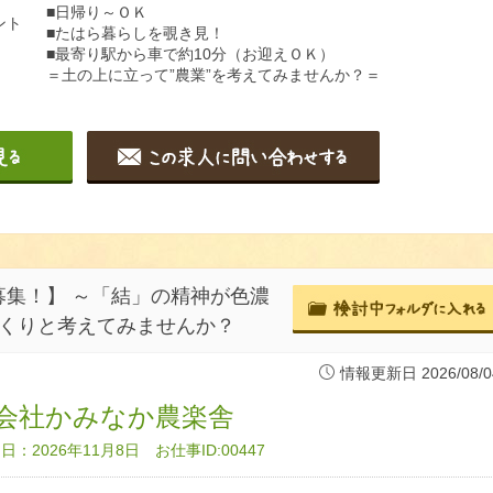
■日帰り～ＯＫ
ント
■たはら暮らしを覗き見！
■最寄り駅から車で約10分（お迎えＯＫ）
＝土の上に立って”農業”を考えてみませんか？＝
集！】 ～「結」の精神が色濃
っくりと考えてみませんか？
情報更新日 2026/08/0
会社かみなか農楽舎
：2026年11月8日 お仕事ID:00447