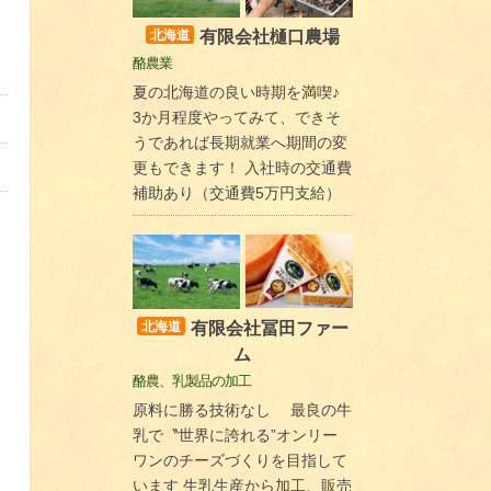
有限会社樋口農場
北海道
酪農業
夏の北海道の良い時期を満喫♪
3か月程度やってみて、できそ
うであれば長期就業へ期間の変
更もできます！ 入社時の交通費
補助あり（交通費5万円支給）
有限会社冨田ファー
北海道
ム
酪農、乳製品の加工
原料に勝る技術なし 最良の牛
乳で〝世界に誇れる”オンリー
ワンのチーズづくりを目指して
います 生乳生産から加工、販売