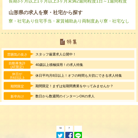
長期
3ヶ月以上
1ヶ月以上3ヶ月未満
2週間程度
1日～1週間程度
山形県の求人を寮・社宅から探す
寮・社宅あり
住宅手当・家賃補助あり
両制度あり
寮・社宅なし
スタッフ厳選求人公開中！
雰囲気の良さ
自動車免許
40歳以上積極採用！の求人特集
(AT限定)
休日が
休日平均月8日以上！オフの時間も大切にできる求人特集
月6日以上
期間限定！まずは短期間農業をやってみませんか？
期間限定
数日から数週間のインターンOKの求人
新卒向け