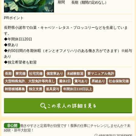
期間
長期（期間の定めなし）
PRポイント
長野県小諸市で白菜・キャベツ・レタス・ブロッコリーなどを生産していま
す。
◆年間休日120日
◆寮あり
◆約50日間の冬期休暇（オンとオフメリハリのある働き方ができます）※給与
あり
◆独立希望者も歓迎
長期
寮完備
社宅完備
個室寮あり
未経験歓迎
要マニュアル免許
大型特殊免許、大型免許等尚良し
週休2日
賞与あり
昇給あり
社会保険完備
幹部候補募集
独立支援
道具貸与
年間休日110日以上
非公開
働きやすさと定着率が自慢です！養豚の仕事にチャレンジしませんか？未
経験・新卒大歓迎！