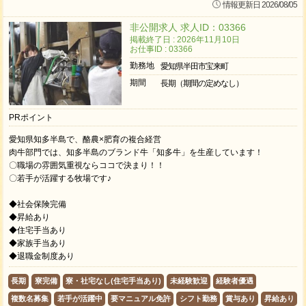
情報更新日 2026/08/05
非公開求人 求人ID：03366
掲載終了日 : 2026年11月10日
お仕事ID : 03366
勤務地
愛知県半田市宝来町
期間
長期（期間の定めなし）
PRポイント
愛知県知多半島で、酪農×肥育の複合経営
肉牛部門では、知多半島のブランド牛「知多牛」を生産しています！
〇職場の雰囲気重視ならココで決まり！！
〇若手が活躍する牧場です♪
◆社会保険完備
◆昇給あり
◆住宅手当あり
◆家族手当あり
◆退職金制度あり
長期
寮完備
寮・社宅なし(住宅手当あり)
未経験歓迎
経験者優遇
複数名募集
若手が活躍中
要マニュアル免許
シフト勤務
賞与あり
昇給あり