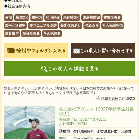
◆手当充実
◆社会保険完備
長期
短期OK
寮完備
社宅完備
未経験OK
未経験歓迎
複数名募集
若手が活躍中
要マニュアル免許
長期休暇あり
昇給あり
社会保険完備
道具貸与
研修生募集
その他特典
野菜と向き合い、土と向き合い、地域を守りながら日本の農業の未来をともに創って
いきませんか？新卒入社の方もゆっくり成長できる環境です！
情報更新日 2026/08/03
株式会社アグレス【2027年新卒生対象
求人】
掲載終了日 : 2027年3月31日
お仕事ID : 04744
勤務地
長野県南牧村、山梨県北杜市、韮崎市
期間