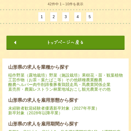
42件中 1～10件を表示
1
2
3
4
5
山形県の求人を業種から探す
稲作
野菜（露地栽培）
野菜（施設栽培）
果樹
花・苗・観葉植物
工芸作物（お茶・葉たばこ等）
その他耕種農業
酪農
酪農ヘルパー
肉牛
削蹄
養豚
養鶏
競走馬・馬
農業関係企業
直売所・農園レストラン
林業
地域おこし
観光農業
その他
山形県の求人を雇用形態から探す
未経験者歓迎
経験者優遇
新卒対象（2027年卒業）
新卒対象（2028年以降卒業）
山形県の求人を雇用期間から探す