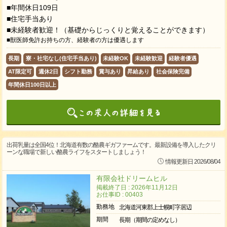
■年間休日109日
■住宅手当あり
■未経験者歓迎！（基礎からじっくりと覚えることができます）
■獣医師免許お持ちの方、経験者の方は優遇します
長期
寮・社宅なし(住宅手当あり)
未経験OK
未経験歓迎
経験者優遇
AT限定可
週休2日
シフト勤務
賞与あり
昇給あり
社会保険完備
年間休日100日以上
出荷乳量は全国4位！北海道有数の酪農ギガファームです。最新設備を導入したクリ
ーンな職場で新しい酪農ライフをスタートしましょう！
情報更新日 2026/08/04
有限会社ドリームヒル
掲載終了日 : 2026年11月12日
お仕事ID : 00403
勤務地
北海道河東郡上士幌町字居辺
期間
長期（期間の定めなし）