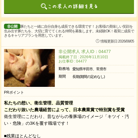
非公開
豚たちと一緒に自分自身も成長できる環境です！ お客様の美味しい笑顔を
生み出す豚たちを、大切に育ててくれる仲間を募集します。未経験OK！着実に成長で
きるキャリアプランを用意しています。
情報更新日 2026/08/05
非公開求人 求人ID：04477
掲載終了日 : 2026年11月10日
お仕事ID : 04477
勤務地
愛知県半田市、常滑市
期間
長期(期間の定めなし)
PRポイント
私たちの想い、衛生管理、品質管理
こだわり抜いた農場経営によって、日本農業賞で特別賞を受賞
衛生管理にこだわり、昔ながらの養豚場のイメージ「キツイ・汚
い・危険」の3Kを覆す職場です！
■残業ほとんどなし