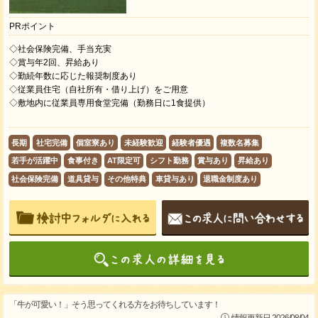
PRポイント
◇社会保険完備、手当充実
◇賞与年2回、昇給あり
◇勤続年数に応じた報奨制度あり
◇従業員住宅（自社所有・借り上げ）をご用意
◇敷地内に従業員専用食堂完備（勤務日に1食提供）
長期
社宅完備
個室寮あり
未経験歓迎
経験者優遇
複数名募集
若手が活躍中
食事付き
AT限定可
シフト勤務
賞与あり
昇給あり
社会保険完備
道具貸与
その他特典
車貸与あり
退職金制度あり
「牛が可愛い！」そう思ってくれる方をお待ちしています！