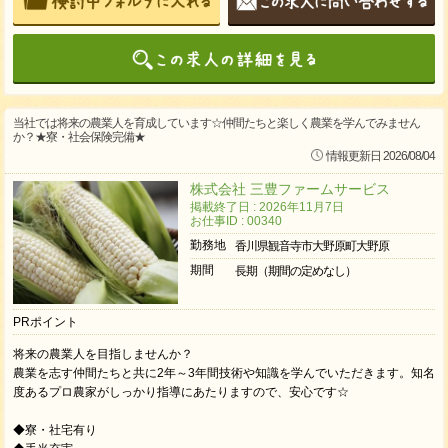
当社では将来の農業人を育成しています☆仲間たちと楽しく農業を学んでみません
か？★寮・社会保険完備★
情報更新日 2026/08/04
株式会社 三豊ファームサービス
掲載終了日 : 2026年11月7日
お仕事ID : 00340
勤務地
香川県観音寺市大野原町大野原
期間
長期（期間の定めなし）
PRポイント
将来の農業人を目指しませんか？
農業を志す仲間たちと共に2年～3年間技術や知識を学んでいただきます。知名
度あるプロ農家がしっかり指導にあたりますので、安心です☆
◆寮・社宅有り