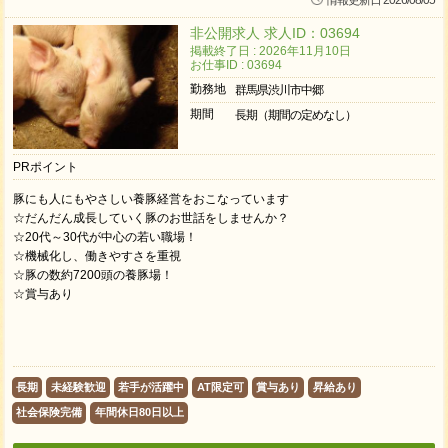
情報更新日 2026/08/05
非公開求人 求人ID：03694
掲載終了日 : 2026年11月10日
お仕事ID : 03694
勤務地
群馬県渋川市中郷
期間
長期（期間の定めなし）
PRポイント
豚にも人にもやさしい養豚経営をおこなっています
☆だんだん成長していく豚のお世話をしませんか？
☆20代～30代が中心の若い職場！
☆機械化し、働きやすさを重視
☆豚の数約7200頭の養豚場！
☆賞与あり
長期
未経験歓迎
若手が活躍中
AT限定可
賞与あり
昇給あり
社会保険完備
年間休日80日以上