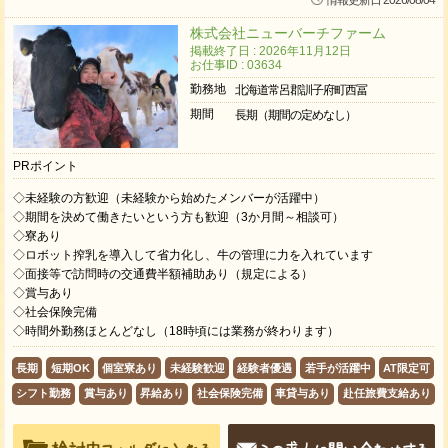
情報更新日 2026/08/04
株式会社ニューバーチファーム
掲載終了日 : 2026年11月12日
お仕事ID : 03634
勤務地
北海道常呂郡訓子府町西冨
期間
長期（期間の定めなし）
PRポイント
◇未経験の方歓迎（未経験から始めたメンバーが活躍中）
◇期間を決めて働きたいという方も歓迎（3か月間～相談可）
◇寮あり
◇ロボット搾乳を導入して省力化し、牛の管理に力を入れています
◇面接等で訪問時の交通費半額補助あり（規定による）
◇賞与あり
◇社会保険完備
◇時間外勤務ほとんどなし（18時頃には業務が終わります）
長期
短期OK
個室寮あり
未経験歓迎
経験者優遇
若手が活躍中
AT限定可
シフト勤務
賞与あり
昇給あり
社会保険完備
車貸与あり
赴任旅費支給あり