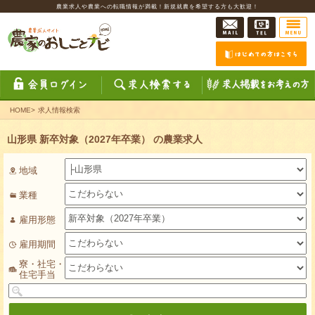
農業求人や農業への転職情報が満載！新規就農を希望する方も大歓迎！
HOME
>
求人情報検索
山形県 新卒対象（2027年卒業） の農業求人
地域
業種
雇用形態
雇用期間
寮・社宅・
住宅手当