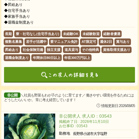
◆昇給あり
◆住宅手当あり
◆家族手当あり
◆退職金制度あり
長期
寮・社宅なし(住宅手当あり)
未経験OK
未経験歓迎
経験者優遇
複数名募集
若手が活躍中
要マニュアル免許
AT限定可
週休2日
賞与あり
昇給あり
社会保険完備
独立支援
道具貸与
その他特典
資格取得支援あり
退職金制度あり
年間休日80日以上
年収300万円以上
非公開
＼社員も野菜もわが子のように育てます／ 働きやすい環境を作るためには
どうしたらいいか。 常に考え経営しています！
情報更新日 2026/08/05
非公開求人 求人ID：03543
掲載終了日 : 2026年11月10日
お仕事ID : 03543
勤務地
長野県小諸市大字塩野