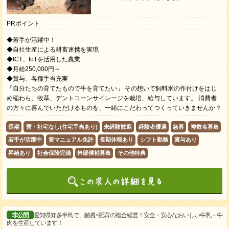
PRポイント
◆若手が活躍中！
◆自社生産による耕畜連携を実現
◆ICT、IoTを活用した農業
◆月給250,000円～
◆賞与、各種手当充実
「自分たちの育てたもので牛を育てたい」 その想いで飼料米の作付けをはじ
め稲わら、牧草、デントコーンサイレージを栽培、給与しています。 消費者
の方々に喜んでいただけるものを、一緒にこだわってつくっていきませんか？
長期
寮・社宅なし(住宅手当あり)
未経験歓迎
経験者優遇
急募
複数名募集
若手が活躍中
要マニュアル免許
長期休暇あり
シフト勤務
賞与あり
昇給あり
社会保険完備
幹部候補募集
その他特典
非公開
愛知県知多半島で、酪農×肥育の複合経営！安全・安心なおいしい牛乳・牛
肉を生産しています！