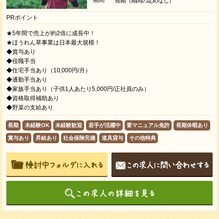
長期（期間の定めなし）
PRポイント
★5年間で売上が約2倍に成長中！
★ほうれん草事業は日本最大規模！
◆賞与あり
◆役職手当
◆住宅手当あり（10,000円/月）
◆通勤手当あり
◆家族手当あり（子供1人あたり5,000円/正社員のみ）
◆資格取得補助あり
◆野菜の支給あり
長期
未経験OK
未経験歓迎
若手が活躍中
要マニュアル免許
長期休暇あり
賞与あり
昇給あり
社会保険完備
道具貸与
その他特典