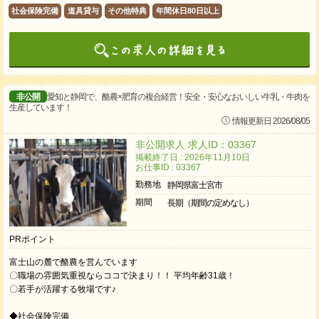
社会保険完備
道具貸与
その他特典
年間休日80日以上
非公開
愛知と静岡で、酪農×肥育の複合経営！安全・安心なおいしい牛乳・牛肉を
生産しています！
情報更新日 2026/08/05
非公開求人 求人ID：03367
掲載終了日 : 2026年11月10日
お仕事ID : 03367
勤務地
静岡県富士宮市
期間
長期（期間の定めなし）
PRポイント
富士山の麓で酪農を営んでいます
〇職場の雰囲気重視ならココで決まり！！ 平均年齢31歳！
〇若手が活躍する牧場です♪
◆社会保険完備