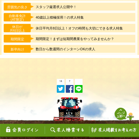
スタッフ厳選求人公開中！
雰囲気の良さ
自動車免許
40歳以上積極採用！の求人特集
(AT限定)
休日が
休日平均月8日以上！オフの時間も大切にできる求人特集
月6日以上
期間限定！まずは短期間農業をやってみませんか？
期間限定
数日から数週間のインターンOKの求人
新卒向け