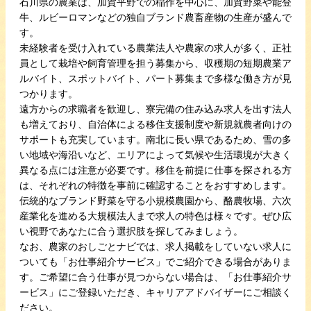
石川県の農業は、加賀平野での稲作を中心に、加賀野菜や能登
牛、ルビーロマンなどの独自ブランド農畜産物の生産が盛んで
す。
未経験者を受け入れている農業法人や農家の求人が多く、正社
員として栽培や飼育管理を担う募集から、収穫期の短期農業ア
ルバイト、スポットバイト、パート募集まで多様な働き方が見
つかります。
遠方からの求職者を歓迎し、寮完備の住み込み求人を出す法人
も増えており、自治体による移住支援制度や新規就農者向けの
サポートも充実しています。南北に長い県であるため、雪の多
い地域や海沿いなど、エリアによって気候や生活環境が大きく
異なる点には注意が必要です。移住を前提に仕事を探される方
は、それぞれの特徴を事前に確認することをおすすめします。
伝統的なブランド野菜を守る小規模農園から、酪農牧場、六次
産業化を進める大規模法人まで求人の特色は様々です。ぜひ広
い視野であなたに合う選択肢を探してみましょう。
なお、農家のおしごとナビでは、求人掲載をしていない求人に
ついても「お仕事紹介サービス」でご紹介できる場合がありま
す。ご希望に合う仕事が見つからない場合は、「お仕事紹介サ
ービス」にご登録いただき、キャリアアドバイザーにご相談く
ださい。