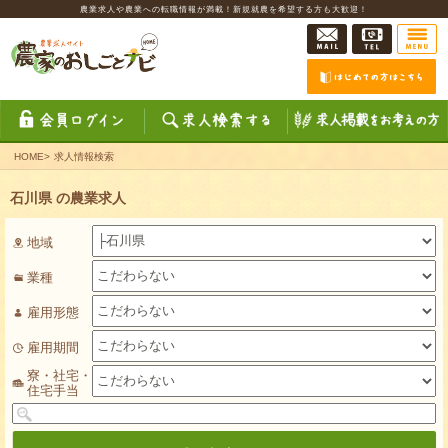
農業求人や農業への転職情報が満載！新規就農を希望する方も大歓迎！
HOME
>
求人情報検索
石川県 の農業求人
地域
業種
雇用形態
雇用期間
寮・社宅・
住宅手当