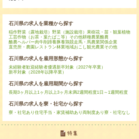
石川県の求人を業種から探す
稲作
野菜（露地栽培）
野菜（施設栽培）
果樹
花・苗・観葉植物
工芸作物（お茶・葉たばこ等）
その他耕種農業
酪農
酪農ヘルパー
肉牛
削蹄
養豚
養鶏
競走馬・馬
農業関係企業
直売所・農園レストラン
林業
地域おこし
観光農業
その他
石川県の求人を雇用形態から探す
未経験者歓迎
経験者優遇
新卒対象（2027年卒業）
新卒対象（2028年以降卒業）
石川県の求人を雇用期間から探す
長期
3ヶ月以上
1ヶ月以上3ヶ月未満
2週間程度
1日～1週間程度
石川県の求人を寮・社宅から探す
寮・社宅あり
住宅手当・家賃補助あり
両制度あり
寮・社宅なし