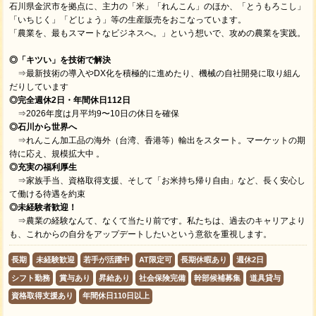
石川県金沢市を拠点に、主力の「米」「れんこん」のほか、「とうもろこし」
「いちじく」「どじょう」等の生産販売をおこなっています。
「農業を、最もスマートなビジネスへ。」という想いで、攻めの農業を実践。
◎「キツい」を技術で解決
⇒最新技術の導入やDX化を積極的に進めたり、機械の自社開発に取り組ん
だりしています
◎完全週休2日・年間休日112日
⇒2026年度は月平均9〜10日の休日を確保
◎石川から世界へ
⇒れんこん加工品の海外（台湾、香港等）輸出をスタート。マーケットの期
待に応え、規模拡大中 。
◎充実の福利厚生
⇒家族手当、資格取得支援、そして「お米持ち帰り自由」など、長く安心し
て働ける待遇を約束
◎未経験者歓迎！
⇒農業の経験なんて、なくて当たり前です。私たちは、過去のキャリアより
も、これからの自分をアップデートしたいという意欲を重視します。
長期
未経験歓迎
若手が活躍中
AT限定可
長期休暇あり
週休2日
シフト勤務
賞与あり
昇給あり
社会保険完備
幹部候補募集
道具貸与
資格取得支援あり
年間休日110日以上