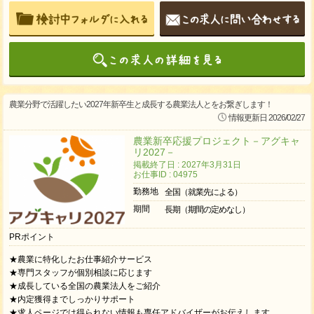
農業分野で活躍したい2027年新卒生と成長する農業法人とをお繋ぎします！
情報更新日 2026/02/27
農業新卒応援プロジェクト－アグキャ
リ2027－
掲載終了日 : 2027年3月31日
お仕事ID : 04975
勤務地
全国（就業先による）
期間
長期（期間の定めなし）
PRポイント
★農業に特化したお仕事紹介サービス
★専門スタッフが個別相談に応じます
★成長している全国の農業法人をご紹介
★内定獲得までしっかりサポート
★求人ページでは得られない情報も専任アドバイザーがお伝えします