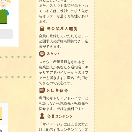
見ることができます。
また、スカウト希望登録をされ
ている方は、検討中の求人先か
らオファーが届く可能性があり
ます。
会員に登録していただくと、非
公開求人の詳細も閲覧でき、応
募ができます。
スカウト希望登録をされると、
農業法人があなたを逆指名！キ
ャリアアドバイザーからのオフ
ァーも届きます。匿名で利用が
できるので安心です。
専門のキャリアアドバイザーと
相談しながら就職先・転職先を
探せます。登録は無料です♪
「マイページ」には会員の方だ
けに配信するコンテンツも。定
5