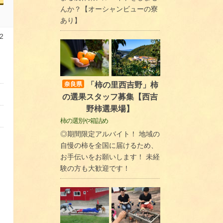
んか？【オーシャンビューの寮
あり】
2
「柿の里西吉野」柿
奈良県
の選果スタッフ募集【西吉
野柿選果場】
柿の選別や箱詰め
◎期間限定アルバイト！ 地域の
自慢の柿を全国に届けるため、
お手伝いをお願いします！ 未経
験の方も大歓迎です！