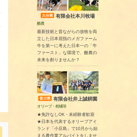
有限会社本川牧場
大分県
酪農
最新技術と昔ながらの放牧を両
立した日本屈指のメガファーム
牛を第一に考えた日本一の「牛
ファースト」な環境で、酪農の
未来を創りませんか？
有限会社井上誠耕園
香川県
オリーブ・柑橘等
★免許なしOK・未経験者歓迎
★日本を代表するオリーブアイ
ランド「小豆島」で10月から始
まる農作業アルバイトをしませ