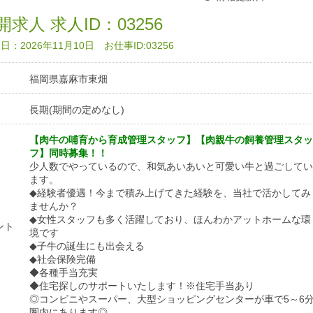
求人 求人ID：03256
：2026年11月10日 お仕事ID:03256
福岡県嘉麻市東畑
長期(期間の定めなし)
【肉牛の哺育から育成管理スタッフ】【肉親牛の飼養管理スタッ
フ】同時募集！！
少人数でやっているので、和気あいあいと可愛い牛と過ごしてい
ます。
◆経験者優遇！今まで積み上げてきた経験を、当社で活かしてみ
ませんか？
◆女性スタッフも多く活躍しており、ほんわかアットホームな環
ント
境です
◆子牛の誕生にも出会える
◆社会保険完備
◆各種手当充実
◆住宅探しのサポートいたします！※住宅手当あり
◎コンビニやスーパー、大型ショッピングセンターが車で5～6
圏内にあります◎