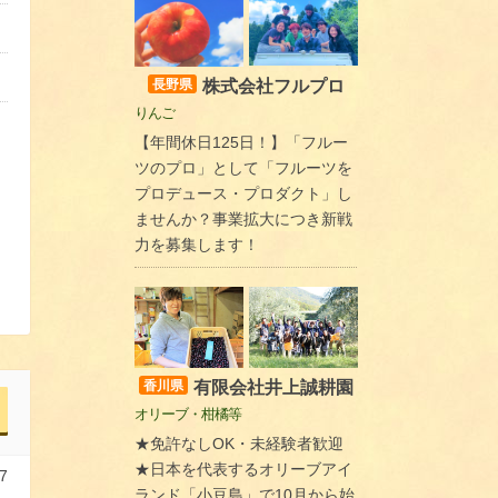
株式会社フルプロ
長野県
りんご
【年間休日125日！】「フルー
ツのプロ」として「フルーツを
プロデュース・プロダクト」し
ませんか？事業拡大につき新戦
力を募集します！
有限会社井上誠耕園
香川県
オリーブ・柑橘等
★免許なしOK・未経験者歓迎
★日本を代表するオリーブアイ
7
ランド「小豆島」で10月から始