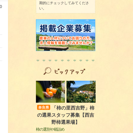
期的にチェックしてみてくださ
0
い。
給
「柿の里西吉野」柿
奈良県
の選果スタッフ募集【西吉
野柿選果場】
柿の選別や箱詰め