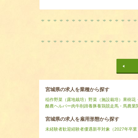
宮城県の求人を業種から探す
稲作
野菜（露地栽培）
野菜（施設栽培）
果樹
花
酪農ヘルパー
肉牛
削蹄
養豚
養鶏
競走馬・馬
農業
宮城県の求人を雇用形態から探す
未経験者歓迎
経験者優遇
新卒対象（2027年卒業