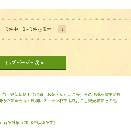
3件中 1～3件を表示
1
・苗・観葉植物
工芸作物（お茶・葉たばこ等）
その他耕種農業
酪農
関係企業
直売所・農園レストラン
林業
地域おこし
観光農業
その他
）
新卒対象（2028年以降卒業）