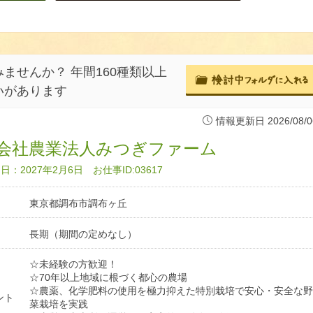
ませんか？ 年間160種類以上
いがあります
情報更新日 2026/08/0
会社農業法人みつぎファーム
：2027年2月6日 お仕事ID:03617
東京都調布市調布ヶ丘
長期（期間の定めなし）
☆未経験の方歓迎！
☆70年以上地域に根づく都心の農場
☆農薬、化学肥料の使用を極力抑えた特別栽培で安心・安全な野
ント
菜栽培を実践