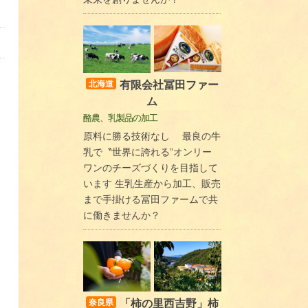
有限会社冨田ファー
北海道
ム
酪農、乳製品の加工
原料に勝る技術なし 最良の牛
乳で〝世界に誇れる”オンリー
ワンのチーズづくりを目指して
います 生乳生産から加工、販売
まで手掛ける冨田ファームで共
に働きませんか？
「柿の里西吉野」柿
奈良県