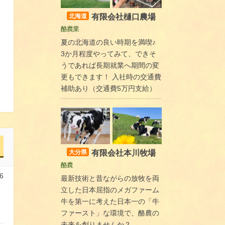
有限会社樋口農場
北海道
酪農業
夏の北海道の良い時期を満喫♪
3か月程度やってみて、できそ
うであれば長期就業へ期間の変
更もできます！ 入社時の交通費
補助あり（交通費5万円支給）
有限会社本川牧場
大分県
酪農
6
最新技術と昔ながらの放牧を両
立した日本屈指のメガファーム
牛を第一に考えた日本一の「牛
ファースト」な環境で、酪農の
未来を創りませんか？