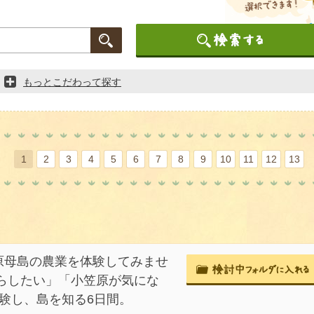
もっとこだわって探す
1
2
3
4
5
6
7
8
9
10
11
12
13
原母島の農業を体験してみませ
らしたい」「小笠原が気にな
体験し、島を知る6日間。