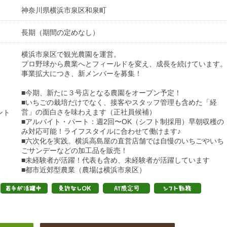
神奈川県横浜市泉区和泉町
長期（期間の定めなし）
横浜市泉区で観光農園を運営。
プロ野球から農業へとフィールドを変え、成長を続けています。
事業拡大につき、新メンバーを募集！
■今期、新たに３号店となる農園をオープン予定！
■いちごの栽培だけでなく、接客やスタッフ管理も含めた「経
営」の面白さを味わえます（正社員候補）
ント
■アルバイト・パート：週2回〜OK（シフト制採用）早朝収穫の
み対応可能！ライフスタイルに合わせて働けます♪
■六次化を実践。横浜高島屋の直営店舗では自慢のいちごやいち
ごサンデーなどの加工品を販売！
■未経験者が活躍！代表も含め、未経験者が活躍しています
■都市近郊型農業（農場は横浜市泉区）