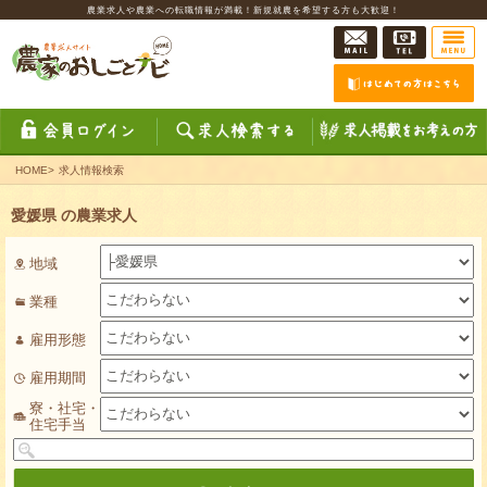
農業求人や農業への転職情報が満載！新規就農を希望する方も大歓迎！
HOME
>
求人情報検索
愛媛県 の農業求人
地域
業種
雇用形態
雇用期間
寮・社宅・
住宅手当