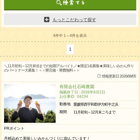
もっとこだわって探す
4件中 1～4件を表示
1
＼11月初旬～12月末頃までの短期アルバイト／★限定1名募集★美味しいみかん作り
のパートナー大募集！＜＜寮完備・寮費無料＞＞
情報更新日 2026/08/05
有限会社石崎農園
掲載終了日 : 2026年9月2日
お仕事ID : 04234
勤務地
愛媛県西宇和郡伊方町中之浜
期間
11月初旬～12月末ごろまで
PRポイント
丹精込めて美味しいみかんづくりに励んでいます！