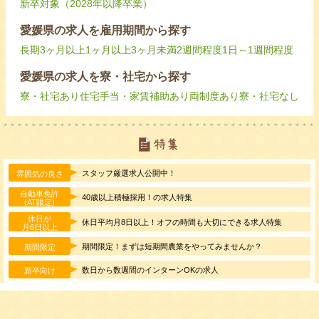
新卒対象（2028年以降卒業）
愛媛県の求人を雇用期間から探す
長期
3ヶ月以上
1ヶ月以上3ヶ月未満
2週間程度
1日～1週間程度
愛媛県の求人を寮・社宅から探す
寮・社宅あり
住宅手当・家賃補助あり
両制度あり
寮・社宅なし
スタッフ厳選求人公開中！
雰囲気の良さ
自動車免許
40歳以上積極採用！の求人特集
(AT限定)
休日が
休日平均月8日以上！オフの時間も大切にできる求人特集
月6日以上
期間限定！まずは短期間農業をやってみませんか？
期間限定
数日から数週間のインターンOKの求人
新卒向け