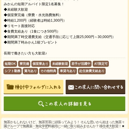
みかんの短期アルバイト限定1名募集！
◆未経験大歓迎
◆個室寮完備（寮費・水光熱費無料）
◆時給1,200円（経験者は時給1,300円）
◆リモート面接対応
◆食費支給あり（1食につき500円）
◆期間満了時交通費支給（交通手段に応じて上限25,000円～30,000円）
◆期間満了時みかん1箱プレゼント
長期で働きたい方も大歓迎♪
短期OK
寮完備
個室寮あり
未経験歓迎
若手が活躍中
AT限定可
シフト勤務
賞与あり
その他特典
車貸与あり
赴任旅費支給あり
無茶かもしれないけど、無茶苦茶に頑張ってみよう！ そんな思いから始まった無茶々
園グループで無農薬・無化学肥料栽培に一緒に取り組みませんか？ 移住者大歓迎！ ■