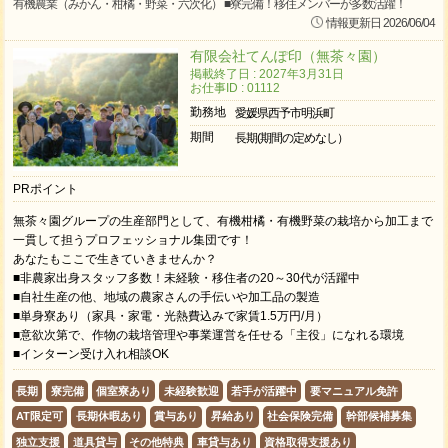
有機農業（みかん・柑橘・野菜・六次化） ■寮完備！移住メンバーが多数活躍！
情報更新日 2026/06/04
有限会社てんぽ印（無茶々園）
掲載終了日 : 2027年3月31日
お仕事ID : 01112
勤務地
愛媛県西予市明浜町
期間
長期(期間の定めなし）
PRポイント
無茶々園グループの生産部門として、有機柑橘・有機野菜の栽培から加工まで
一貫して担うプロフェッショナル集団です！
あなたもここで生きていきませんか？
■非農家出身スタッフ多数！未経験・移住者の20～30代が活躍中
■自社生産の他、地域の農家さんの手伝いや加工品の製造
■単身寮あり（家具・家電・光熱費込みで家賃1.5万円/月）
■意欲次第で、作物の栽培管理や事業運営を任せる「主役」になれる環境
■インターン受け入れ相談OK
長期
寮完備
個室寮あり
未経験歓迎
若手が活躍中
要マニュアル免許
AT限定可
長期休暇あり
賞与あり
昇給あり
社会保険完備
幹部候補募集
独立支援
道具貸与
その他特典
車貸与あり
資格取得支援あり