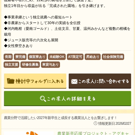
独立1年目から収益が出る「完成された園地」を引き継げます。
◆事業承継という独立就農への最短ルート
◆非農家からスタートして30年の実績を全伝授
◆河内晩柑（愛南ゴールド）、土佐文旦、甘夏、温州みかんなど複数の柑橘を
栽培
◆ジュース販売等の六次化も展開
◆女性寮空きあり
長期
寮完備
個室寮あり
未経験OK
AT限定可
昇給あり
社会保険完備
独立支援
研修生募集
車貸与あり
農業分野で活躍したい2027年新卒生と成長する農業法人とをお繋ぎします！
情報更新日 2026/02/27
農業新卒応援プロジェクト－アグキャ