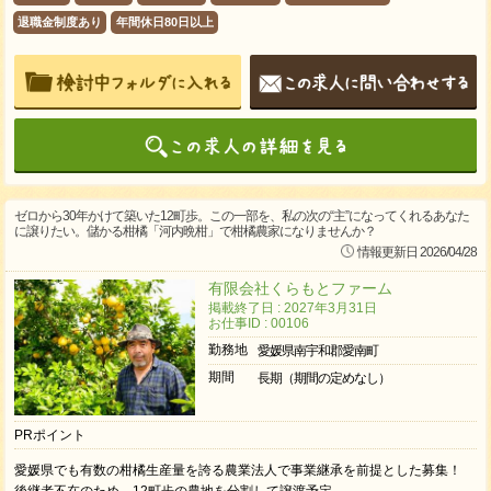
退職金制度あり
年間休日80日以上
ゼロから30年かけて築いた12町歩。この一部を、私の次の“主”になってくれるあなた
に譲りたい。儲かる柑橘「河内晩柑」で柑橘農家になりませんか？
情報更新日 2026/04/28
有限会社くらもとファーム
掲載終了日 : 2027年3月31日
お仕事ID : 00106
勤務地
愛媛県南宇和郡愛南町
期間
長期（期間の定めなし）
PRポイント
愛媛県でも有数の柑橘生産量を誇る農業法人で事業継承を前提とした募集！
後継者不在のため、12町歩の農地を分割して譲渡予定。