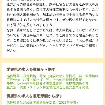
遠方からの移住者を歓迎し、寮や社宅などの住み込み求人を用
意する農園も多く、自治体の移住支援制度も手厚いです。こだ
わりの個人果樹園から、加工品の開発まで手掛ける多角的な大
規模法人まで求人の特色は様々です。ぜひ広い視野であなたに
合う選択肢を探してみましょう。
なお、農家のおしごとナビでは、求人掲載をしていない求人に
ついても「お仕事紹介サービス」でご紹介できる場合がありま
す。ご希望に合う仕事が見つからない場合は、「お仕事紹介サ
ービス」にご登録いただき、キャリアアドバイザーにご相談く
ださい。
愛媛県の求人を業種から探す
稲作
野菜（露地栽培）
野菜（施設栽培）
果樹
花・苗・観葉植物
工芸作物（お茶・葉たばこ等）
その他耕種農業
酪農
酪農ヘルパー
肉牛
削蹄
養豚
養鶏
競走馬・馬
農業関係企業
直売所・農園レストラン
林業
地域おこし
観光農業
その他
愛媛県の求人を雇用形態から探す
未経験者歓迎
経験者優遇
新卒対象（2027年卒業）