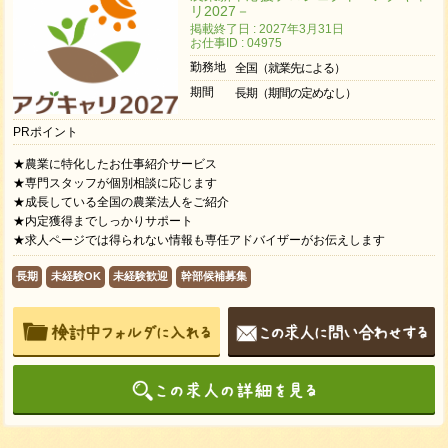
リ2027－
掲載終了日 : 2027年3月31日
お仕事ID : 04975
勤務地
全国（就業先による）
期間
長期（期間の定めなし）
PRポイント
★農業に特化したお仕事紹介サービス
★専門スタッフが個別相談に応じます
★成長している全国の農業法人をご紹介
★内定獲得までしっかりサポート
★求人ページでは得られない情報も専任アドバイザーがお伝えします
長期
未経験OK
未経験歓迎
幹部候補募集