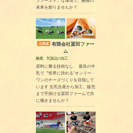
ファースト」な環境で、酪農の
未来を創りませんか？
有限会社冨田ファー
北海道
ム
酪農、乳製品の加工
原料に勝る技術なし 最良の牛
乳で〝世界に誇れる”オンリー
ワンのチーズづくりを目指して
います 生乳生産から加工、販売
まで手掛ける冨田ファームで共
に働きませんか？