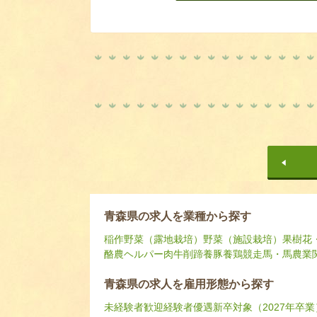
青森県の求人を業種から探す
稲作
野菜（露地栽培）
野菜（施設栽培）
果樹
花
酪農ヘルパー
肉牛
削蹄
養豚
養鶏
競走馬・馬
農業
青森県の求人を雇用形態から探す
未経験者歓迎
経験者優遇
新卒対象（2027年卒業