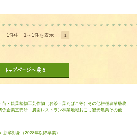
1件中 1～1件を表示
1
・苗・観葉植物
工芸作物（お茶・葉たばこ等）
その他耕種農業
酪農
関係企業
直売所・農園レストラン
林業
地域おこし
観光農業
その他
）
新卒対象（2028年以降卒業）