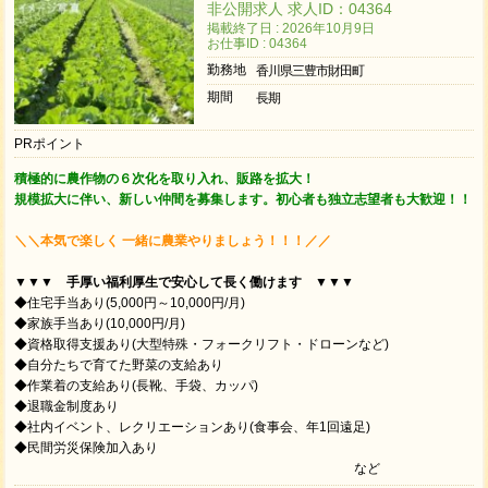
非公開求人 求人ID：04364
掲載終了日 : 2026年10月9日
お仕事ID : 04364
勤務地
香川県三豊市財田町
期間
長期
PRポイント
積極的に農作物の６次化を取り入れ、販路を拡大！
規模拡大に伴い、新しい仲間を募集します。初心者も独立志望者も大歓迎！！
＼＼本気で楽しく 一緒に農業やりましょう！！！／／
▼▼▼ 手厚い福利厚生で安心して長く働けます ▼▼▼
◆住宅手当あり(5,000円～10,000円/月)
◆家族手当あり(10,000円/月)
◆資格取得支援あり(大型特殊・フォークリフト・ドローンなど)
◆自分たちで育てた野菜の支給あり
◆作業着の支給あり(長靴、手袋、カッパ)
◆退職金制度あり
◆社内イベント、レクリエーションあり(食事会、年1回遠足)
◆民間労災保険加入あり
など