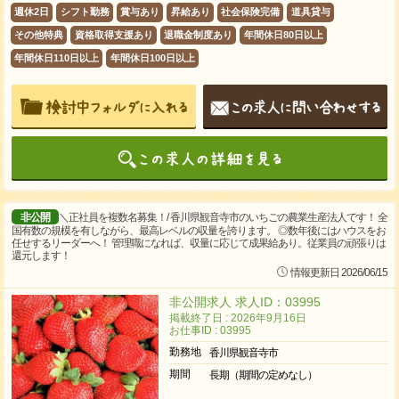
週休2日
シフト勤務
賞与あり
昇給あり
社会保険完備
道具貸与
その他特典
資格取得支援あり
退職金制度あり
年間休日80日以上
年間休日110日以上
年間休日100日以上
非公開
＼正社員を複数名募集！/ 香川県観音寺市のいちごの農業生産法人です！ 全
国有数の規模を有しながら、最高レベルの収量を誇ります。 ◎数年後にはハウスをお
任せするリーダーへ！ 管理職になれば、収量に応じて成果給あり。従業員の頑張りは
還元します！
情報更新日 2026/06/15
非公開求人 求人ID：03995
掲載終了日 : 2026年9月16日
お仕事ID : 03995
勤務地
香川県観音寺市
期間
長期（期間の定めなし）