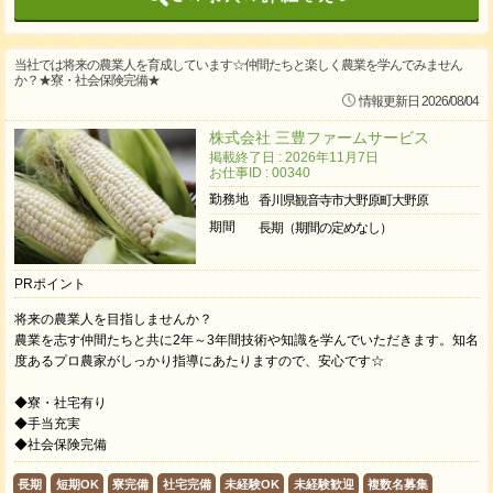
当社では将来の農業人を育成しています☆仲間たちと楽しく農業を学んでみません
か？★寮・社会保険完備★
情報更新日 2026/08/04
株式会社 三豊ファームサービス
掲載終了日 : 2026年11月7日
お仕事ID : 00340
勤務地
香川県観音寺市大野原町大野原
期間
長期（期間の定めなし）
PRポイント
将来の農業人を目指しませんか？
農業を志す仲間たちと共に2年～3年間技術や知識を学んでいただきます。知名
度あるプロ農家がしっかり指導にあたりますので、安心です☆
◆寮・社宅有り
◆手当充実
◆社会保険完備
長期
短期OK
寮完備
社宅完備
未経験OK
未経験歓迎
複数名募集