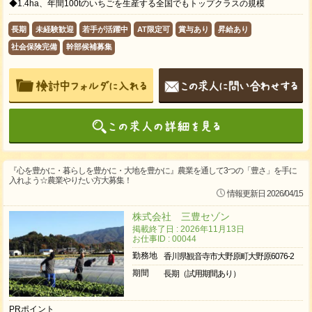
◆1.4ha、年間100tのいちごを生産する全国でもトップクラスの規模
長期
未経験歓迎
若手が活躍中
AT限定可
賞与あり
昇給あり
社会保険完備
幹部候補募集
『心を豊かに・暮らしを豊かに・大地を豊かに』農業を通して3つの「豊さ」を手に
入れよう☆農業やりたい方大募集！
情報更新日 2026/04/15
株式会社 三豊セゾン
掲載終了日 : 2026年11月13日
お仕事ID : 00044
勤務地
香川県観音寺市大野原町大野原6076-2
期間
長期（試用期間あり）
PRポイント