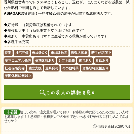
香川県観音寺市でレタスやとうもろこし、玉ねぎ、にんにくなどを減農薬・減
化学肥料で年間を通じて栽培しています。
ASIAGAP
認証農場！平均年齢25歳の若手が活躍する成長法人です。
◆好待遇！（就労環境は整備されています）
◆規模拡大中！（新規事業も立ち上げる計画です）
◆寮あり・車貸出あり（すぐに生活できる環境が整っています）
◆各種手当充実
長期
社宅完備
未経験OK
未経験歓迎
複数名募集
若手が活躍中
要マニュアル免許
長期休暇あり
シフト勤務
賞与あり
昇給あり
社会保険完備
独立支援
道具貸与
その他特典
資格取得支援あり
年間休日80日以上
非公開
嬉しい悲鳴！注文量が増えており、お客様の声に応えるために新しい人材
を募集します！！急成長・規模拡大中の会社で思いっきり野菜作りに打ち込んでみま
せんか？
情報更新日 2026/07/01