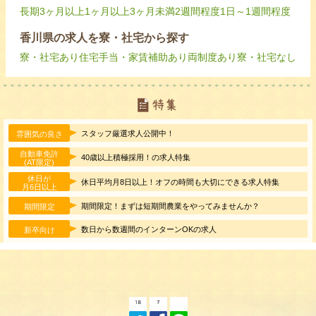
長期
3ヶ月以上
1ヶ月以上3ヶ月未満
2週間程度
1日～1週間程度
香川県の求人を寮・社宅から探す
寮・社宅あり
住宅手当・家賃補助あり
両制度あり
寮・社宅なし
スタッフ厳選求人公開中！
雰囲気の良さ
自動車免許
40歳以上積極採用！の求人特集
(AT限定)
休日が
休日平均月8日以上！オフの時間も大切にできる求人特集
月6日以上
期間限定！まずは短期間農業をやってみませんか？
期間限定
数日から数週間のインターンOKの求人
新卒向け