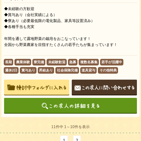
◆未経験の方歓迎
◆賞与あり（会社実績による）
◆寮あり（必要最低限の電化製品、家具等設置済み）
◆各種手当も充実
年間を通して露地野菜の栽培をおこなっています！
全国から野菜農家を目指すたくさんの若手たちが集まっています！
長期
農業体験
寮完備
未経験歓迎
急募
複数名募集
若手が活躍中
週休2日
賞与あり
昇給あり
社会保険完備
道具貸与
その他特典
11件中 1～10件を表示
1
2