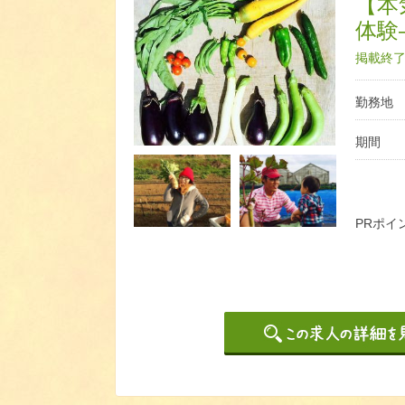
【本
体験
掲載終了日
勤務地
期間
PRポイ