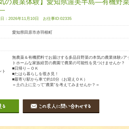
気の農業体験】愛知県渥美半島―有機野
―
：2026年11月10日 お仕事ID:02335
愛知県田原市赤羽根町
無農薬＆有機肥料でお届けする多品目野菜の本気の農業体験♪ア
トホームな家族経営の農園で農業の可能性を見つけませんか？
■日帰り～ＯＫ
ント
■たはら暮らしを覗き見！
■最寄り駅から車で約10分（お迎えＯＫ）
＝土の上に立って”農業”を考えてみませんか？＝