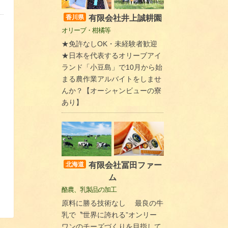
有限会社井上誠耕園
香川県
オリーブ・柑橘等
★免許なしOK・未経験者歓迎
★日本を代表するオリーブアイ
ランド「小豆島」で10月から始
まる農作業アルバイトをしませ
んか？【オーシャンビューの寮
あり】
有限会社冨田ファー
北海道
ム
酪農、乳製品の加工
原料に勝る技術なし 最良の牛
乳で〝世界に誇れる”オンリー
ワンのチーズづくりを目指して