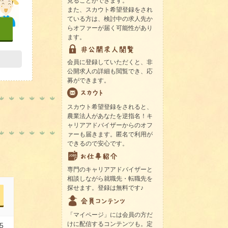
見ることができます。
また、スカウト希望登録をされ
ている方は、検討中の求人先か
らオファーが届く可能性があり
ます。
会員に登録していただくと、非
公開求人の詳細も閲覧でき、応
募ができます。
スカウト希望登録をされると、
農業法人があなたを逆指名！キ
ャリアアドバイザーからのオフ
ァーも届きます。匿名で利用が
できるので安心です。
専門のキャリアアドバイザーと
相談しながら就職先・転職先を
探せます。登録は無料です♪
「マイページ」には会員の方だ
けに配信するコンテンツも。定
5