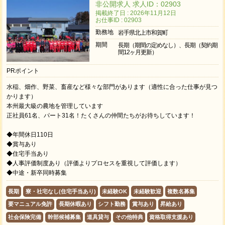
非公開求人 求人ID：02903
掲載終了日 : 2026年11月12日
お仕事ID : 02903
勤務地
岩手県北上市和賀町
期間
長期（期間の定めなし）、長期（契約期
間12ヶ月更新）
PRポイント
水稲、畑作、野菜、畜産など様々な部門があります（適性に合った仕事が見つ
かります）
本州最大級の農地を管理しています
正社員61名、パート31名！たくさんの仲間たちがお待ちしています！
◆年間休日110日
◆賞与あり
◆住宅手当あり
◆人事評価制度あり（評価よりプロセスを重視して評価します）
◆中途・新卒同時募集
長期
寮・社宅なし(住宅手当あり)
未経験OK
未経験歓迎
複数名募集
要マニュアル免許
長期休暇あり
シフト勤務
賞与あり
昇給あり
社会保険完備
幹部候補募集
道具貸与
その他特典
資格取得支援あり