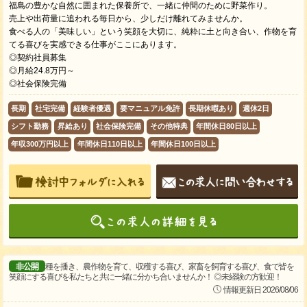
福島の豊かな自然に囲まれた保養所で、一緒に仲間のために野菜作り。
売上や出荷量に追われる毎日から、少しだけ離れてみませんか。
食べる人の「美味しい」という笑顔を大切に、純粋に土と向き合い、作物を育
てる喜びを実感できる仕事がここにあります。
◎契約社員募集
◎月給24.8万円～
◎社会保険完備
長期
社宅完備
経験者優遇
要マニュアル免許
長期休暇あり
週休2日
シフト勤務
昇給あり
社会保険完備
その他特典
年間休日80日以上
年収300万円以上
年間休日110日以上
年間休日100日以上
非公開
種を播き、農作物を育て、収穫する喜び、家畜を飼育する喜び、食で皆を
笑顔にする喜びを私たちと共に一緒に分かち合いませんか！ ◎未経験の方歓迎！
情報更新日 2026/08/06