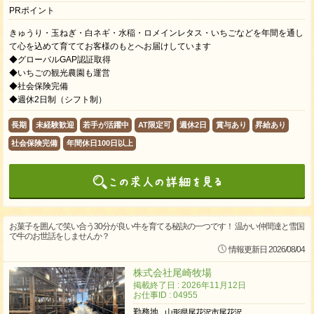
PRポイント
きゅうり・玉ねぎ・白ネギ・水稲・ロメインレタス・いちごなどを年間を通し
て心を込めて育ててお客様のもとへお届けしています
◆グローバルGAP認証取得
◆いちごの観光農園も運営
◆社会保険完備
◆週休2日制（シフト制）
長期
未経験歓迎
若手が活躍中
AT限定可
週休2日
賞与あり
昇給あり
社会保険完備
年間休日100日以上
お菓子を囲んで笑い合う30分が良い牛を育てる秘訣の一つです！ 温かい仲間達と雪国
で牛のお世話をしませんか？
情報更新日 2026/08/04
株式会社尾崎牧場
掲載終了日 : 2026年11月12日
お仕事ID : 04955
勤務地
山形県尾花沢市尾花沢