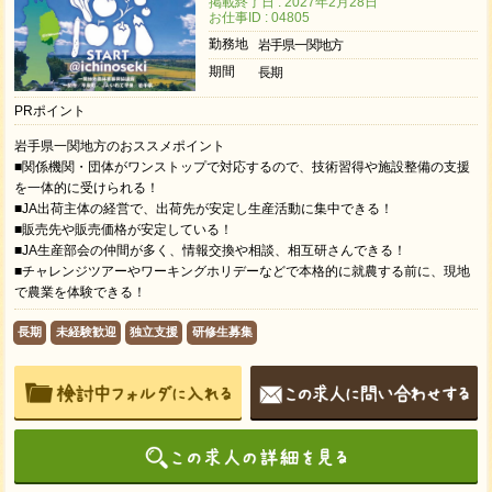
掲載終了日 : 2027年2月28日
お仕事ID : 04805
勤務地
岩手県一関地方
期間
長期
PRポイント
岩手県一関地方のおススメポイント
■関係機関・団体がワンストップで対応するので、技術習得や施設整備の支援
を一体的に受けられる！
■JA出荷主体の経営で、出荷先が安定し生産活動に集中できる！
■販売先や販売価格が安定している！
■JA生産部会の仲間が多く、情報交換や相談、相互研さんできる！
■チャレンジツアーやワーキングホリデーなどで本格的に就農する前に、現地
で農業を体験できる！
長期
未経験歓迎
独立支援
研修生募集