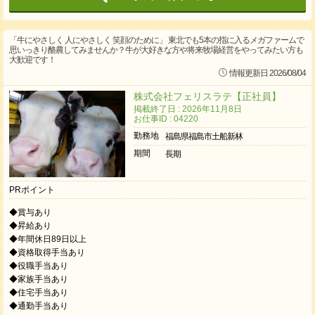
「牛にやさしく 人にやさしく 笑顔のために」 東北でも5本の指に入るメガファームで
思いっきり酪農してみませんか？牛が大好きな方や将来牧場経営をやってみたい方も
大歓迎です！
情報更新日 2026/08/04
株式会社フェリスラテ【正社員】
掲載終了日 : 2026年11月8日
お仕事ID : 04220
勤務地
福島県福島市土船新林
期間
長期
PRポイント
◆賞与あり
◆昇給あり
◆年間休日89日以上
◆資格取得手当あり
◆役職手当あり
◆家族手当あり
◆住宅手当あり
◆通勤手当あり