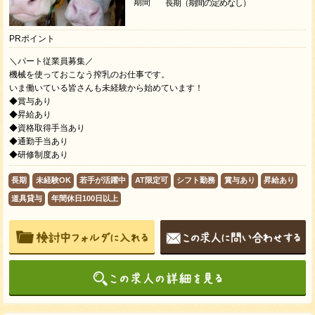
期間
長期（期間の定めなし）
PRポイント
＼パート従業員募集／
機械を使っておこなう搾乳のお仕事です。
いま働いている皆さんも未経験から始めています！
◆賞与あり
◆昇給あり
◆資格取得手当あり
◆通勤手当あり
◆研修制度あり
長期
未経験OK
若手が活躍中
AT限定可
シフト勤務
賞与あり
昇給あり
道具貸与
年間休日100日以上