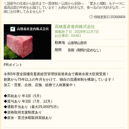
＼国産牛の生産から販売まで一貫体制／ 山形から全国へ 「驚きと感動」をテーマに
最高品質の牛肉をお届けしています！ お肉が大好きな方、食べるのが大好きな方、一
緒にお仕事してみませんか？
情報更新日 2026/08/04
高橋畜産食肉株式会社
掲載終了日 : 2026年11月7日
お仕事ID : 04461
勤務地
山形県山形市
期間
長期（期間の定めなし）
PRポイント
令和5年度全国優良畜産経営管理技術発表会で農林水産大臣賞受賞！
創業から75年以上の年月をかけて、独自の流通体制を構築しています！
加⼯・営業、企画、店舗、総務で人材募集中！
◆昇給あり 年1回（5月）
◆賞与あり 年2回（7月、12月）
◆通勤手当あり（最大25,000円/月）
◆資格取得支援制度あり
◆産休・育児休暇取得実績あり