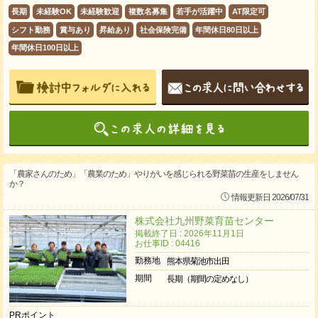
長期
未経験OK
未経験歓迎
複数名募集
若手が活躍中
AT限定可
シフト勤務
賞与あり
昇給あり
社会保険完備
年間休日80日以上
年間休日100日以上
「農家さんのため」「農業のため」やりがいを感じられる野菜苗の生産をしません
か？
情報更新日 2026/07/31
株式会社九州野菜育苗センター
掲載終了日 : 2026年11月1日
お仕事ID : 04416
勤務地
熊本県菊池市出田
期間
長期（期間の定めなし）
PRポイント