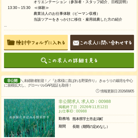
オリエンテーション（参加者・スタッフ紹介、日程説明）
13:30～15:30 ≪体験≫
農業法人のお仕事体験（ピーマン収穫）
当該ツアーをきっかけに移住・雇用就農した方の紹介
...
非公開
＼未経験者歓迎！／『お客様に喜ばれる野菜作り』 きゅうりの栽培を中心
に規模拡大し、グローバルGAP認証も取得！
情報更新日 2026/08/05
非公開求人 求人ID：00988
掲載終了日 : 2026年11月12日
お仕事ID : 00988
勤務地
熊本県宇土市走潟町
期間
長期（期間の定めなし）