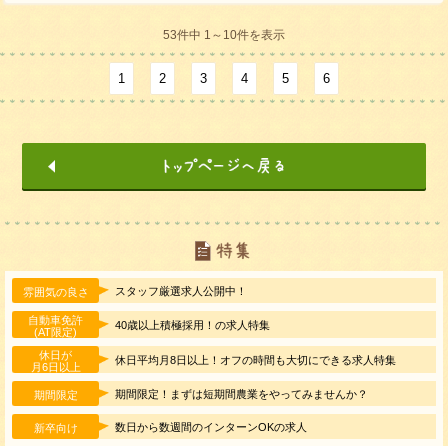
53件中 1～10件を表示
1
2
3
4
5
6
スタッフ厳選求人公開中！
雰囲気の良さ
自動車免許
40歳以上積極採用！の求人特集
(AT限定)
休日が
休日平均月8日以上！オフの時間も大切にできる求人特集
月6日以上
期間限定！まずは短期間農業をやってみませんか？
期間限定
数日から数週間のインターンOKの求人
新卒向け