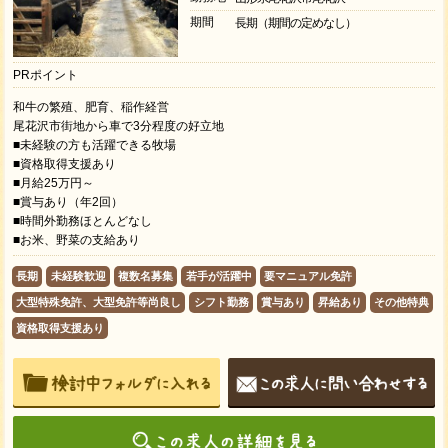
期間
長期（期間の定めなし）
PRポイント
和牛の繁殖、肥育、稲作経営
尾花沢市街地から車で3分程度の好立地
■未経験の方も活躍できる牧場
■資格取得支援あり
■月給25万円～
■賞与あり（年2回）
■時間外勤務ほとんどなし
■お米、野菜の支給あり
長期
未経験歓迎
複数名募集
若手が活躍中
要マニュアル免許
大型特殊免許、大型免許等尚良し
シフト勤務
賞与あり
昇給あり
その他特典
資格取得支援あり