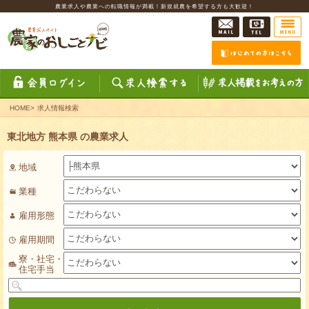
農業求人や農業への転職情報が満載！新規就農を希望する方も大歓迎！
HOME
>
求人情報検索
東北地方 熊本県 の農業求人
地域
業種
雇用形態
雇用期間
寮・社宅・
住宅手当