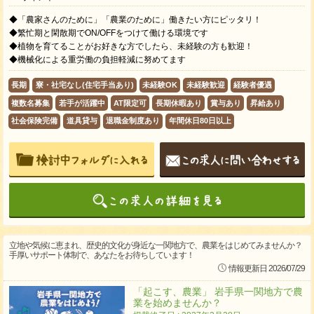
◆「農家さんのために」「農業のために」働きたい方にピッタリ！
◆繁忙期と閑散期でON/OFFをつけて働ける環境です
◆植物を育てることがお好きな方でしたら、未経験の方も歓迎！
◆機械化による重労働の負担軽減に努めてます
長期
寮・社宅なし(住宅手当あり)
未経験OK
未経験歓迎
経験者優遇
複数名募集
若手が活躍中
AT限定可
長期休暇あり
賞与あり
昇給あり
社会保険完備
道具貸与
退職金制度あり
年間休日80日以上
立地や気候に恵まれ、歴史的文化が身近な一関地方で、農業をはじめてみませんか？
手厚いサポート体制で、あなたをお待ちしています！
情報更新日 2026/07/29
「起こす、農業」 岩手県一関地方で農
業を始めませんか？