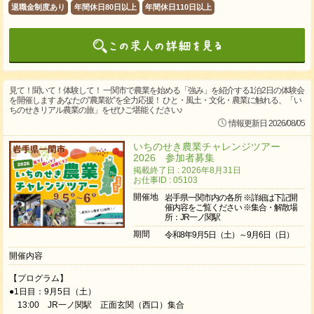
退職金制度あり
年間休日80日以上
年間休日110日以上
見て！聞いて！体験して！ 一関市で農業を始める「強み」を紹介する1泊2日の体験会
を開催します あなたの”農業欲”を全力応援！ ひと・風土・文化・農業に触れる、「い
ちのせきリアル農業の旅」をぜひご堪能ください♪
情報更新日 2026/08/05
いちのせき農業チャレンジツアー
2026 参加者募集
掲載終了日 : 2026年8月31日
お仕事ID : 05103
開催地
岩手県一関市内の各所 ※詳細は下記開
催内容をご覧ください ※集合・解散場
所：JR一ノ関駅
期間
令和8年9月5日（土）～9月6日（日）
開催内容
【プログラム】
●1日目：9月5日（土）
13:00 JR一ノ関駅 正面玄関（西口）集合