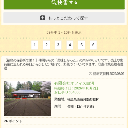
もっとこだわって探す
53件中 1～10件を表示
1
2
3
4
5
6
【福島の保養所で働く】仲間からの「美味しかった」の声がやりがいです。売上や出
荷量に追われる毎日から少しだけ離れて、野菜づくりができます。◎農作業経験者優
遇
情報更新日 2026/08/06
有限会社オフィス白河
掲載終了日 : 2026年10月2日
お仕事ID : 04806
勤務地
福島県西白河郡西郷村
期間
長期（12か月更新）
PRポイント