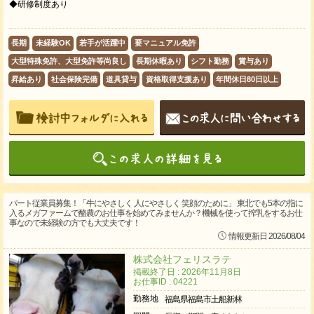
◆研修制度あり
長期
未経験OK
若手が活躍中
要マニュアル免許
大型特殊免許、大型免許等尚良し
長期休暇あり
シフト勤務
賞与あり
昇給あり
社会保険完備
道具貸与
資格取得支援あり
年間休日80日以上
パート従業員募集！「牛にやさしく 人にやさしく 笑顔のために」 東北でも5本の指に
入るメガファームで酪農のお仕事を始めてみませんか？機械を使って搾乳をするお仕
事なので未経験の方でも大丈夫です！
情報更新日 2026/08/04
株式会社フェリスラテ
掲載終了日 : 2026年11月8日
お仕事ID : 04221
勤務地
福島県福島市土船新林