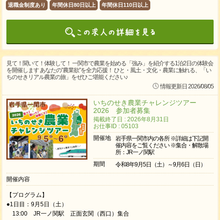
退職金制度あり
年間休日80日以上
年間休日110日以上
見て！聞いて！体験して！ 一関市で農業を始める「強み」を紹介する1泊2日の体験会
を開催します あなたの”農業欲”を全力応援！ ひと・風土・文化・農業に触れる、「い
ちのせきリアル農業の旅」をぜひご堪能ください♪
情報更新日 2026/08/05
いちのせき農業チャレンジツアー
2026 参加者募集
掲載終了日 : 2026年8月31日
お仕事ID : 05103
開催地
岩手県一関市内の各所 ※詳細は下記開
催内容をご覧ください ※集合・解散場
所：JR一ノ関駅
期間
令和8年9月5日（土）～9月6日（日）
開催内容
【プログラム】
●1日目：9月5日（土）
13:00 JR一ノ関駅 正面玄関（西口）集合