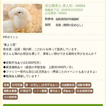
非公開求人 求人ID：04004
掲載終了日 : 2026年10月30日
お仕事ID : 04004
勤務地
福島県田村市都路町
期間
長期（期間の定めなし）
PRポイント
“量より質”
衛生面・品質・鶏の餌…こだわりを持って提供しています。
皆さんも鶏のお世話を通じて、美味しい卵ができる過程を学びませんか？
◆皆勤手当あり(10,000円/月）
◆家賃補助あり（家賃の半額支給 上限30,000円／月）
◆ファミリー世代も安心♪託児所あり（季節ごとのイベントもありますよ）
◆勉強会も開催しています！
長期
社宅完備
寮・社宅なし(住宅手当あり)
未経験歓迎
経験者優遇
複数名募集
AT限定可
シフト勤務
賞与あり
昇給あり
社会保険完備
その他特典