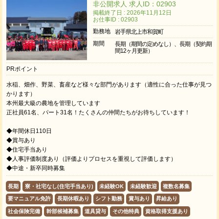
非公開求人 求人ID：02903
掲載終了日 : 2026年11月12日
お仕事ID : 02903
勤務地
岩手県北上市和賀町
期間
長期（期間の定めなし）、長期（契約期
間12ヶ月更新）
PRポイント
水稲、畑作、野菜、畜産など様々な部門があります（適性に合った仕事が見つ
かります）
本州最大級の農地を管理しています
正社員61名、パート31名！たくさんの仲間たちがお待ちしています！
◆年間休日110日
◆賞与あり
◆住宅手当あり
◆人事評価制度あり（評価よりプロセスを重視して評価します）
◆中途・新卒同時募集
長期
寮・社宅なし(住宅手当あり)
未経験OK
未経験歓迎
複数名募集
要マニュアル免許
長期休暇あり
シフト勤務
賞与あり
昇給あり
社会保険完備
幹部候補募集
道具貸与
その他特典
資格取得支援あり