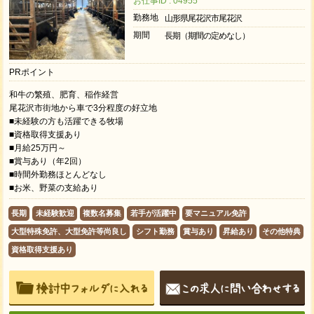
お仕事ID : 04955
勤務地
山形県尾花沢市尾花沢
期間
長期（期間の定めなし）
PRポイント
和牛の繁殖、肥育、稲作経営
尾花沢市街地から車で3分程度の好立地
■未経験の方も活躍できる牧場
■資格取得支援あり
■月給25万円～
■賞与あり（年2回）
■時間外勤務ほとんどなし
■お米、野菜の支給あり
長期
未経験歓迎
複数名募集
若手が活躍中
要マニュアル免許
大型特殊免許、大型免許等尚良し
シフト勤務
賞与あり
昇給あり
その他特典
資格取得支援あり