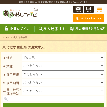
農業求人や農業への転職情報が満載！新規就農を希望する方も大歓迎！
HOME
>
求人情報検索
東北地方 富山県 の農業求人
地域
業種
雇用形態
雇用期間
寮・社宅・
住宅手当