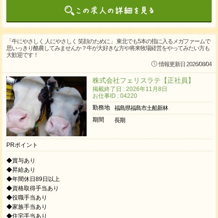
「牛にやさしく 人にやさしく 笑顔のために」 東北でも5本の指に入るメガファームで
思いっきり酪農してみませんか？牛が大好きな方や将来牧場経営をやってみたい方も
大歓迎です！
情報更新日 2026/08/04
株式会社フェリスラテ【正社員】
掲載終了日 : 2026年11月8日
お仕事ID : 04220
勤務地
福島県福島市土船新林
期間
長期
PRポイント
◆賞与あり
◆昇給あり
◆年間休日89日以上
◆資格取得手当あり
◆役職手当あり
◆家族手当あり
◆住宅手当あり