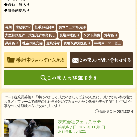
◆通勤手当あり
◆研修制度あり
長期
未経験OK
若手が活躍中
要マニュアル免許
大型特殊免許、大型免許等尚良し
長期休暇あり
シフト勤務
賞与あり
昇給あり
社会保険完備
道具貸与
資格取得支援あり
年間休日80日以上
パート従業員募集！「牛にやさしく 人にやさしく 笑顔のために」 東北でも5本の指に
入るメガファームで酪農のお仕事を始めてみませんか？機械を使って搾乳をするお仕
事なので未経験の方でも大丈夫です！
情報更新日 2026/08/04
株式会社フェリスラテ
掲載終了日 : 2026年11月8日
お仕事ID : 04221