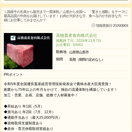
＼国産牛の生産から販売まで一貫体制／ 山形から全国へ 「驚きと感動」をテーマに
最高品質の牛肉をお届けしています！ お肉が大好きな方、食べるのが大好きな方、一
緒にお仕事してみませんか？
情報更新日 2026/08/04
高橋畜産食肉株式会社
掲載終了日 : 2026年11月7日
お仕事ID : 04461
勤務地
山形県山形市
期間
長期（期間の定めなし）
PRポイント
令和5年度全国優良畜産経営管理技術発表会で農林水産大臣賞受賞！
創業から75年以上の年月をかけて、独自の流通体制を構築しています！
加⼯・営業、企画、店舗、総務で人材募集中！
◆昇給あり 年1回（5月）
◆賞与あり 年2回（7月、12月）
◆通勤手当あり（最大25,000円/月）
◆資格取得支援制度あり
◆産休・育児休暇取得実績あり