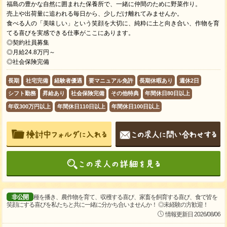
福島の豊かな自然に囲まれた保養所で、一緒に仲間のために野菜作り。
売上や出荷量に追われる毎日から、少しだけ離れてみませんか。
食べる人の「美味しい」という笑顔を大切に、純粋に土と向き合い、作物を育
てる喜びを実感できる仕事がここにあります。
◎契約社員募集
◎月給24.8万円～
◎社会保険完備
長期
社宅完備
経験者優遇
要マニュアル免許
長期休暇あり
週休2日
シフト勤務
昇給あり
社会保険完備
その他特典
年間休日80日以上
年収300万円以上
年間休日110日以上
年間休日100日以上
非公開
種を播き、農作物を育て、収穫する喜び、家畜を飼育する喜び、食で皆を
笑顔にする喜びを私たちと共に一緒に分かち合いませんか！ ◎未経験の方歓迎！
情報更新日 2026/08/06