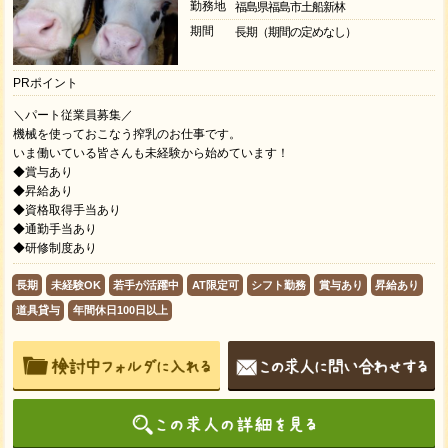
勤務地
福島県福島市土船新林
期間
長期（期間の定めなし）
PRポイント
＼パート従業員募集／
機械を使っておこなう搾乳のお仕事です。
いま働いている皆さんも未経験から始めています！
◆賞与あり
◆昇給あり
◆資格取得手当あり
◆通勤手当あり
◆研修制度あり
長期
未経験OK
若手が活躍中
AT限定可
シフト勤務
賞与あり
昇給あり
道具貸与
年間休日100日以上