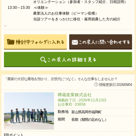
オリエンテーション（参加者・スタッフ紹介、日程説明）
13:30～15:30 ≪体験≫
農業法人のお仕事体験（ピーマン収穫）
当該ツアーをきっかけに移住・雇用就農した方の紹介
...
『農家の大切な農地を預かり、次世代につなぐ』そんな仕事をしませんか？
情報更新日 2026/08/04
樽蔵産業株式会社
掲載終了日 : 2026年11月13日
お仕事ID : 03658
勤務地
富山県高岡市福岡町
期間
長期（期間の定めなし）
PRポイント