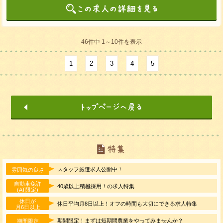
46件中 1～10件を表示
1
2
3
4
5
スタッフ厳選求人公開中！
雰囲気の良さ
自動車免許
40歳以上積極採用！の求人特集
(AT限定)
休日が
休日平均月8日以上！オフの時間も大切にできる求人特集
月6日以上
期間限定！まずは短期間農業をやってみませんか？
期間限定