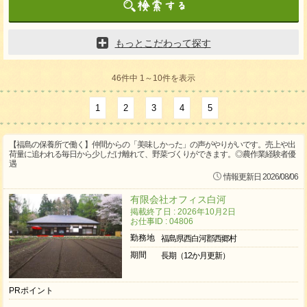
もっとこだわって探す
46件中 1～10件を表示
1
2
3
4
5
【福島の保養所で働く】仲間からの「美味しかった」の声がやりがいです。売上や出
荷量に追われる毎日から少しだけ離れて、野菜づくりができます。◎農作業経験者優
遇
情報更新日 2026/08/06
有限会社オフィス白河
掲載終了日 : 2026年10月2日
お仕事ID : 04806
勤務地
福島県西白河郡西郷村
期間
長期（12か月更新）
PRポイント