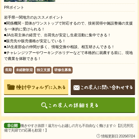
PRポイント
岩手県一関地方のおススメポイント
■関係機関・団体がワンストップで対応するので、技術習得や施設整備の支援
を一体的に受けられる！
■JA出荷主体の経営で、出荷先が安定し生産活動に集中できる！
■販売先や販売価格が安定している！
■JA生産部会の仲間が多く、情報交換や相談、相互研さんできる！
■チャレンジツアーやワーキングホリデーなどで本格的に就農する前に、現地
で農業を体験できる！
長期
未経験歓迎
独立支援
研修生募集
非公開
働きやすさ抜群！遠方からお越しの方も不自由なく働けます☆【託児所完
備で夫婦での応募も歓迎！】
情報更新日 2026/07/24