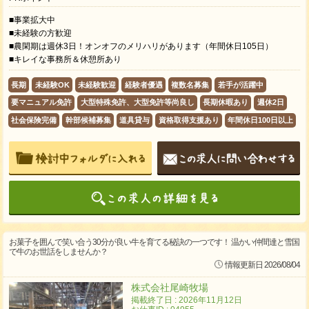
■事業拡大中
■未経験の方歓迎
■農閑期は週休3日！オンオフのメリハリがあります（年間休日105日）
■キレイな事務所＆休憩所あり
長期
未経験OK
未経験歓迎
経験者優遇
複数名募集
若手が活躍中
要マニュアル免許
大型特殊免許、大型免許等尚良し
長期休暇あり
週休2日
社会保険完備
幹部候補募集
道具貸与
資格取得支援あり
年間休日100日以上
お菓子を囲んで笑い合う30分が良い牛を育てる秘訣の一つです！ 温かい仲間達と雪国
で牛のお世話をしませんか？
情報更新日 2026/08/04
株式会社尾崎牧場
掲載終了日 : 2026年11月12日