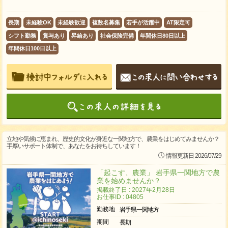
長期
未経験OK
未経験歓迎
複数名募集
若手が活躍中
AT限定可
シフト勤務
賞与あり
昇給あり
社会保険完備
年間休日80日以上
年間休日100日以上
立地や気候に恵まれ、歴史的文化が身近な一関地方で、農業をはじめてみませんか？
手厚いサポート体制で、あなたをお待ちしています！
情報更新日 2026/07/29
「起こす、農業」 岩手県一関地方で農
業を始めませんか？
掲載終了日 : 2027年2月28日
お仕事ID : 04805
勤務地
岩手県一関地方
期間
長期