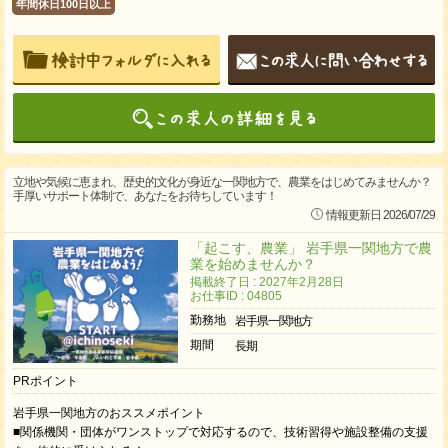
年間休日100日以上
立地や気候に恵まれ、歴史的文化が身近な一関地方で、農業をはじめてみませんか？
手厚いサポート体制で、あなたをお待ちしています！
情報更新日 2026/07/29
「起こす、農業」 岩手県一関地方で農
業を始めませんか？
掲載終了日 : 2027年2月28日
お仕事ID : 04805
勤務地
岩手県一関地方
期間
長期
PRポイント
岩手県一関地方のおススメポイント
■関係機関・団体がワンストップで対応するので、技術習得や施設整備の支援