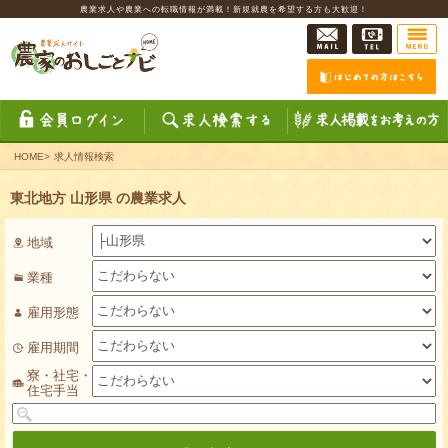
農業求人や農業への転職情報が満載！新規就農を希望する方も大歓迎！
HOME
>
求人情報検索
東北地方 山形県 の農業求人
地域
業種
雇用形態
雇用期間
寮・社宅・
住宅手当