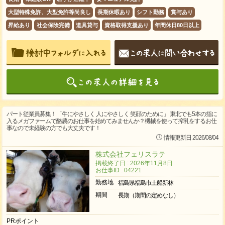
大型特殊免許、大型免許等尚良し
長期休暇あり
シフト勤務
賞与あり
昇給あり
社会保険完備
道具貸与
資格取得支援あり
年間休日80日以上
パート従業員募集！「牛にやさしく 人にやさしく 笑顔のために」 東北でも5本の指に
入るメガファームで酪農のお仕事を始めてみませんか？機械を使って搾乳をするお仕
事なので未経験の方でも大丈夫です！
情報更新日 2026/08/04
株式会社フェリスラテ
掲載終了日 : 2026年11月8日
お仕事ID : 04221
勤務地
福島県福島市土船新林
期間
長期（期間の定めなし）
PRポイント