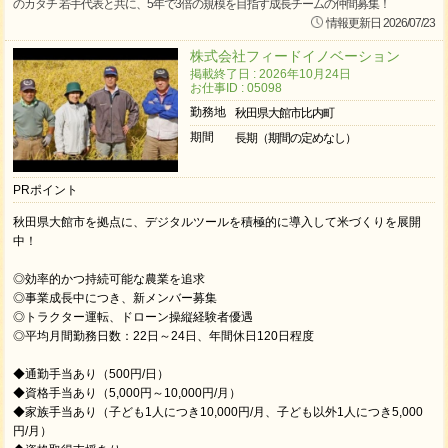
のカタチ 若手代表と共に、5年で3倍の規模を目指す成長チームの仲間募集！
情報更新日 2026/07/23
株式会社フィードイノベーション
掲載終了日 : 2026年10月24日
お仕事ID : 05098
勤務地
秋田県大館市比内町
期間
長期（期間の定めなし）
PRポイント
秋田県大館市を拠点に、デジタルツールを積極的に導入して米づくりを展開
中！
◎効率的かつ持続可能な農業を追求
◎事業成長中につき、新メンバー募集
◎トラクター運転、ドローン操縦経験者優遇
◎平均月間勤務日数：22日～24日、年間休日120日程度
◆通勤手当あり（500円/日）
◆資格手当あり（5,000円～10,000円/月）
◆家族⼿当あり（子ども1人につき10,000円/月、子ども以外1人につき5,000
円/月）