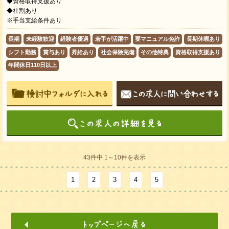
◆資格取得⽀援あり
◆社割あり
※手当支給条件あり
長期
未経験歓迎
経験者優遇
若手が活躍中
要マニュアル免許
長期休暇あり
シフト勤務
賞与あり
昇給あり
社会保険完備
その他特典
資格取得支援あり
年間休日110日以上
43件中 1～10件を表示
1
2
3
4
5