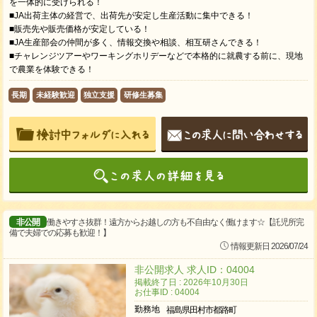
を一体的に受けられる！
■JA出荷主体の経営で、出荷先が安定し生産活動に集中できる！
■販売先や販売価格が安定している！
■JA生産部会の仲間が多く、情報交換や相談、相互研さんできる！
■チャレンジツアーやワーキングホリデーなどで本格的に就農する前に、現地
で農業を体験できる！
長期
未経験歓迎
独立支援
研修生募集
非公開
働きやすさ抜群！遠方からお越しの方も不自由なく働けます☆【託児所完
備で夫婦での応募も歓迎！】
情報更新日 2026/07/24
非公開求人 求人ID：04004
掲載終了日 : 2026年10月30日
お仕事ID : 04004
勤務地
福島県田村市都路町