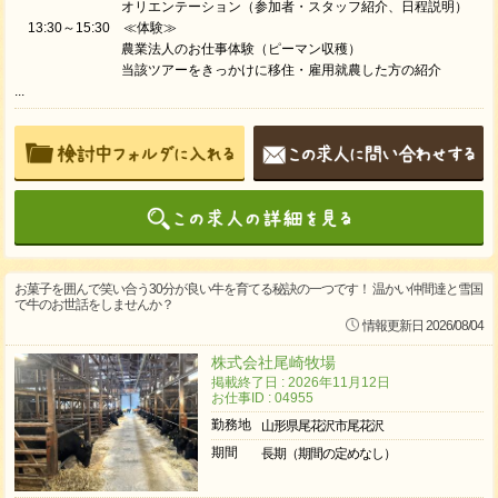
オリエンテーション（参加者・スタッフ紹介、日程説明）
13:30～15:30 ≪体験≫
農業法人のお仕事体験（ピーマン収穫）
当該ツアーをきっかけに移住・雇用就農した方の紹介
...
お菓子を囲んで笑い合う30分が良い牛を育てる秘訣の一つです！ 温かい仲間達と雪国
で牛のお世話をしませんか？
情報更新日 2026/08/04
株式会社尾崎牧場
掲載終了日 : 2026年11月12日
お仕事ID : 04955
勤務地
山形県尾花沢市尾花沢
期間
長期（期間の定めなし）