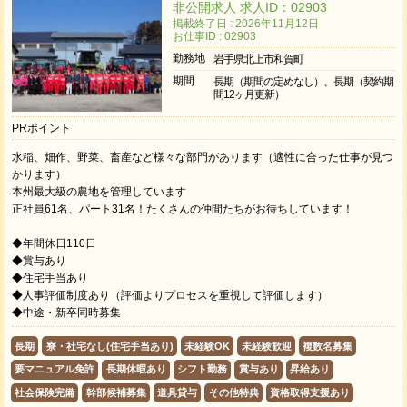
非公開求人 求人ID：02903
掲載終了日 : 2026年11月12日
お仕事ID : 02903
勤務地
岩手県北上市和賀町
期間
長期（期間の定めなし）、長期（契約期
間12ヶ月更新）
PRポイント
水稲、畑作、野菜、畜産など様々な部門があります（適性に合った仕事が見つ
かります）
本州最大級の農地を管理しています
正社員61名、パート31名！たくさんの仲間たちがお待ちしています！
◆年間休日110日
◆賞与あり
◆住宅手当あり
◆人事評価制度あり（評価よりプロセスを重視して評価します）
◆中途・新卒同時募集
長期
寮・社宅なし(住宅手当あり)
未経験OK
未経験歓迎
複数名募集
要マニュアル免許
長期休暇あり
シフト勤務
賞与あり
昇給あり
社会保険完備
幹部候補募集
道具貸与
その他特典
資格取得支援あり