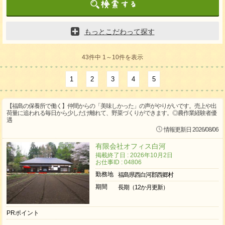
もっとこだわって探す
43件中 1～10件を表示
1
2
3
4
5
【福島の保養所で働く】仲間からの「美味しかった」の声がやりがいです。売上や出
荷量に追われる毎日から少しだけ離れて、野菜づくりができます。◎農作業経験者優
遇
情報更新日 2026/08/06
有限会社オフィス白河
掲載終了日 : 2026年10月2日
お仕事ID : 04806
勤務地
福島県西白河郡西郷村
期間
長期（12か月更新）
PRポイント