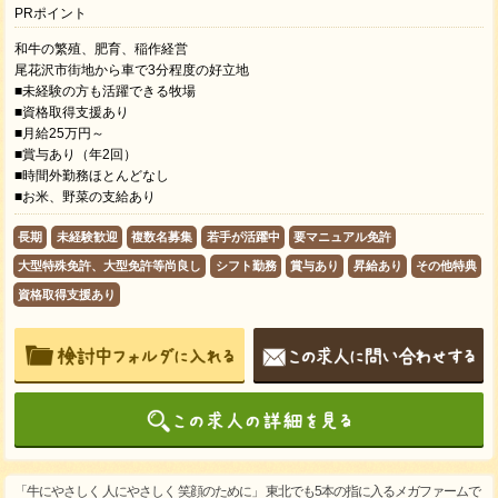
PRポイント
和牛の繁殖、肥育、稲作経営
尾花沢市街地から車で3分程度の好立地
■未経験の方も活躍できる牧場
■資格取得支援あり
■月給25万円～
■賞与あり（年2回）
■時間外勤務ほとんどなし
■お米、野菜の支給あり
長期
未経験歓迎
複数名募集
若手が活躍中
要マニュアル免許
大型特殊免許、大型免許等尚良し
シフト勤務
賞与あり
昇給あり
その他特典
資格取得支援あり
「牛にやさしく 人にやさしく 笑顔のために」 東北でも5本の指に入るメガファームで