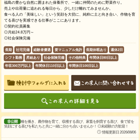
福島の豊かな自然に囲まれた保養所で、一緒に仲間のために野菜作り。
売上や出荷量に追われる毎日から、少しだけ離れてみませんか。
食べる人の「美味しい」という笑顔を大切に、純粋に土と向き合い、作物を育
てる喜びを実感できる仕事がここにあります。
◎契約社員募集
◎月給24.8万円～
◎社会保険完備
長期
社宅完備
経験者優遇
要マニュアル免許
長期休暇あり
週休2日
シフト勤務
昇給あり
社会保険完備
その他特典
年間休日80日以上
年収300万円以上
年間休日110日以上
年間休日100日以上
非公開
種を播き、農作物を育て、収穫する喜び、家畜を飼育する喜び、食で皆を
笑顔にする喜びを私たちと共に一緒に分かち合いませんか！ ◎未経験の方歓迎！
情報更新日 2026/08/06