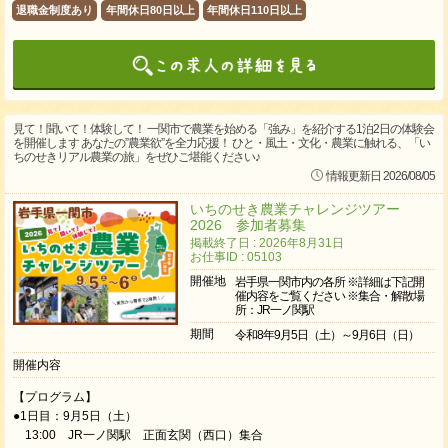
退職金制度あり
年間休日80日以上
年間休日110日以上
見て！聞いて！体験して！ 一関市で農業を始める「強み」を紹介する1泊2日の体験会
を開催します あなたの”農業欲”を全力応援！ ひと・風土・文化・農業に触れる、「い
ちのせきリアル農業の旅」をぜひご堪能ください♪
情報更新日 2026/08/05
いちのせき農業チャレンジツアー
2026 参加者募集
掲載終了日 : 2026年8月31日
お仕事ID : 05103
開催地
岩手県一関市内の各所 ※詳細は下記開
催内容をご覧ください ※集合・解散場
所：JR一ノ関駅
期間
令和8年9月5日（土）～9月6日（日）
開催内容
【プログラム】
●1日目：9月5日（土）
13:00 JR一ノ関駅 正面玄関（西口）集合