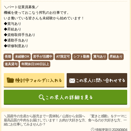
＼パート従業員募集／
機械を使っておこなう搾乳のお仕事です。
いま働いている皆さんも未経験から始めています！
◆賞与あり
◆昇給あり
◆資格取得手当あり
◆通勤手当あり
◆研修制度あり
長期
未経験OK
若手が活躍中
AT限定可
シフト勤務
賞与あり
昇給あり
道具貸与
年間休日100日以上
＼国産牛の生産から販売まで一貫体制／ 山形から全国へ 「驚きと感動」をテーマに
最高品質の牛肉をお届けしています！ お肉が大好きな方、食べるのが大好きな方、一
緒にお仕事してみませんか？
情報更新日 2026/08/04