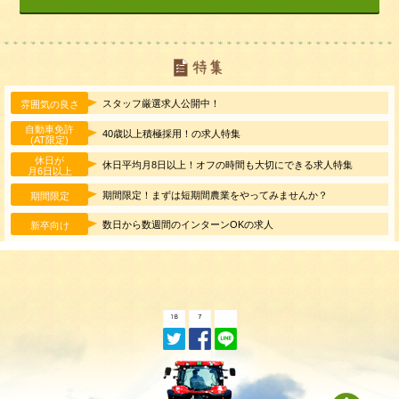
スタッフ厳選求人公開中！
雰囲気の良さ
自動車免許
40歳以上積極採用！の求人特集
(AT限定)
休日が
休日平均月8日以上！オフの時間も大切にできる求人特集
月6日以上
期間限定！まずは短期間農業をやってみませんか？
期間限定
数日から数週間のインターンOKの求人
新卒向け