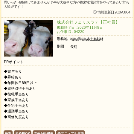
思いっきり酪農してみませんか？牛が大好きな方や将来牧場経営をやってみたい方も
大歓迎です！
情報更新日 2026/08/04
株式会社フェリスラテ【正社員】
掲載終了日 : 2026年11月8日
お仕事ID : 04220
勤務地
福島県福島市土船新林
期間
長期
PRポイント
◆賞与あり
◆昇給あり
◆年間休日89日以上
◆資格取得手当あり
◆役職手当あり
◆家族手当あり
◆住宅手当あり
◆通勤手当あり
◆研修制度あり
長期
未経験OK
若手が活躍中
要マニュアル免許