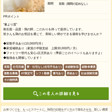
期間
長期（期間の定めなし）
PRポイント
“量より質”
衛生面・品質・鶏の餌…こだわりを持って提供しています。
皆さんも鶏のお世話を通じて、美味しい卵ができる過程を学びませんか？
◆皆勤手当あり(10,000円/月）
◆家賃補助あり（家賃の半額支給 上限30,000円／月）
◆ファミリー世代も安心♪託児所あり（季節ごとのイベントもありますよ）
◆勉強会も開催しています！
長期
社宅完備
寮・社宅なし(住宅手当あり)
未経験歓迎
経験者優遇
複数名募集
AT限定可
シフト勤務
賞与あり
昇給あり
社会保険完備
その他特典
お米づくりを、もっとスマートに。秋田の伝統をデジタルで進化させる、新しい農業