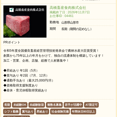
高橋畜産食肉株式会社
掲載終了日 : 2026年11月7日
お仕事ID : 04461
勤務地
山形県山形市
期間
長期（期間の定めなし）
PRポイント
令和5年度全国優良畜産経営管理技術発表会で農林水産大臣賞受賞！
創業から75年以上の年月をかけて、独自の流通体制を構築しています！
加⼯・営業、企画、店舗、総務で人材募集中！
◆昇給あり 年1回（5月）
◆賞与あり 年2回（7月、12月）
◆通勤手当あり（最大25,000円/月）
◆資格取得支援制度あり
◆産休・育児休暇取得実績あり
長期
未経験OK
未経験歓迎
複数名募集
若手が活躍中
AT限定可
シフト勤務
賞与あり
昇給あり
社会保険完備
年間休日80日以上