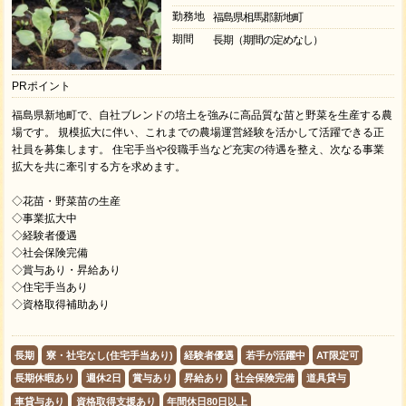
勤務地
福島県相馬郡新地町
期間
長期（期間の定めなし）
PRポイント
福島県新地町で、自社ブレンドの培土を強みに高品質な苗と野菜を生産する農
場です。 規模拡大に伴い、これまでの農場運営経験を活かして活躍できる正
社員を募集します。 住宅手当や役職手当など充実の待遇を整え、次なる事業
拡大を共に牽引する方を求めます。
◇花苗・野菜苗の生産
◇事業拡大中
◇経験者優遇
◇社会保険完備
◇賞与あり・昇給あり
◇住宅手当あり
◇資格取得補助あり
長期
寮・社宅なし(住宅手当あり)
経験者優遇
若手が活躍中
AT限定可
長期休暇あり
週休2日
賞与あり
昇給あり
社会保険完備
道具貸与
車貸与あり
資格取得支援あり
年間休日80日以上