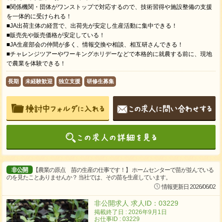
■関係機関・団体がワンストップで対応するので、技術習得や施設整備の支援
を一体的に受けられる！
■JA出荷主体の経営で、出荷先が安定し生産活動に集中できる！
■販売先や販売価格が安定している！
■JA生産部会の仲間が多く、情報交換や相談、相互研さんできる！
■チャレンジツアーやワーキングホリデーなどで本格的に就農する前に、現地
で農業を体験できる！
長期
未経験歓迎
独立支援
研修生募集
非公開
【農業の原点 苗の生産の仕事です！】 ホームセンターで苗が並んでいる
のを見たことありませんか？ 当社では、その苗を生産しています。
情報更新日 2026/06/02
非公開求人 求人ID：03229
掲載終了日 : 2026年9月1日
お仕事ID : 03229