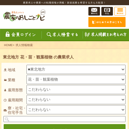
農業求人や農業への転職情報が満載！新規就農を希望する方も大歓迎！
HOME
>
求人情報検索
東北地方 花・苗・観葉植物 の農業求人
地域
業種
雇用形態
雇用期間
寮・社宅・
住宅手当