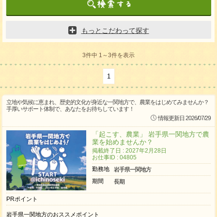
もっとこだわって探す
3件中 1～3件を表示
1
立地や気候に恵まれ、歴史的文化が身近な一関地方で、農業をはじめてみませんか？
手厚いサポート体制で、あなたをお待ちしています！
情報更新日 2026/07/29
「起こす、農業」 岩手県一関地方で農
業を始めませんか？
掲載終了日 : 2027年2月28日
お仕事ID : 04805
勤務地
岩手県一関地方
期間
長期
PRポイント
岩手県一関地方のおススメポイント