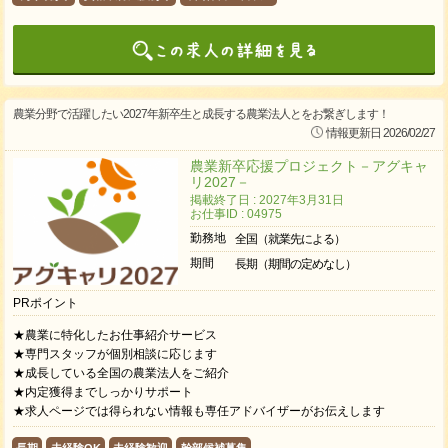
農業分野で活躍したい2027年新卒生と成長する農業法人とをお繋ぎします！
情報更新日 2026/02/27
農業新卒応援プロジェクト－アグキャ
リ2027－
掲載終了日 : 2027年3月31日
お仕事ID : 04975
勤務地
全国（就業先による）
期間
長期（期間の定めなし）
PRポイント
★農業に特化したお仕事紹介サービス
★専門スタッフが個別相談に応じます
★成長している全国の農業法人をご紹介
★内定獲得までしっかりサポート
★求人ページでは得られない情報も専任アドバイザーがお伝えします
長期
未経験OK
未経験歓迎
幹部候補募集