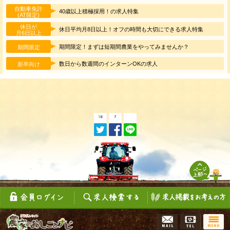
自動車免許
40歳以上積極採用！の求人特集
(AT限定)
休日が
休日平均月8日以上！オフの時間も大切にできる求人特集
月6日以上
期間限定！まずは短期間農業をやってみませんか？
期間限定
数日から数週間のインターンOKの求人
新卒向け