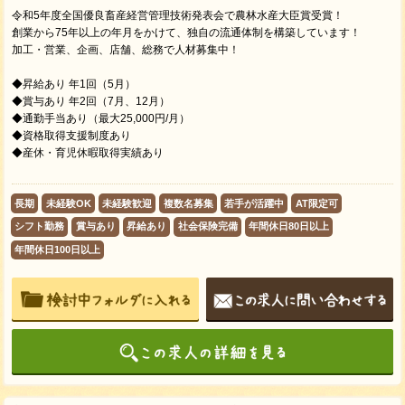
令和5年度全国優良畜産経営管理技術発表会で農林水産大臣賞受賞！
創業から75年以上の年月をかけて、独自の流通体制を構築しています！
加⼯・営業、企画、店舗、総務で人材募集中！
◆昇給あり 年1回（5月）
◆賞与あり 年2回（7月、12月）
◆通勤手当あり（最大25,000円/月）
◆資格取得支援制度あり
◆産休・育児休暇取得実績あり
長期
未経験OK
未経験歓迎
複数名募集
若手が活躍中
AT限定可
シフト勤務
賞与あり
昇給あり
社会保険完備
年間休日80日以上
年間休日100日以上