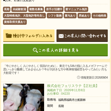
■お米、野菜の支給あり
長期
未経験歓迎
複数名募集
若手が活躍中
要マニュアル免許
大型特殊免許、大型免許等尚良し
シフト勤務
賞与あり
昇給あり
その他特典
資格取得支援あり
「牛にやさしく 人にやさしく 笑顔のために」 東北でも5本の指に入るメガファームで
思いっきり酪農してみませんか？牛が大好きな方や将来牧場経営をやってみたい方も
大歓迎です！
情報更新日 2026/08/04
株式会社フェリスラテ【正社員】
掲載終了日 : 2026年11月8日
お仕事ID : 04220
勤務地
福島県福島市土船新林
期間
長期