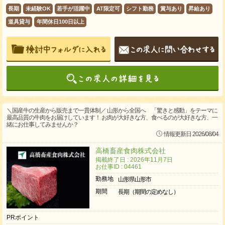
長期
未経験OK
若手が活躍中
AT限定可
シフト勤務
賞与あり
昇給あり
道具貸与
年間休日100日以上
＼国産牛の生産から販売まで一貫体制／ 山形から全国へ 「驚きと感動」をテーマに
最高品質の牛肉をお届けしています！ お肉が大好きな方、食べるのが大好きな方、一
緒にお仕事してみませんか？
情報更新日 2026/08/04
高橋畜産食肉株式会社
掲載終了日 : 2026年11月7日
お仕事ID : 04461
勤務地
山形県山形市
期間
長期（期間の定めなし）
PRポイント