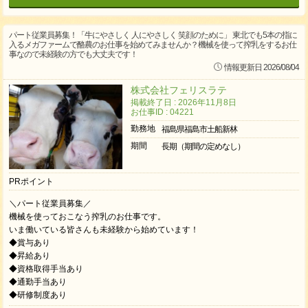
パート従業員募集！「牛にやさしく 人にやさしく 笑顔のために」 東北でも5本の指に
入るメガファームで酪農のお仕事を始めてみませんか？機械を使って搾乳をするお仕
事なので未経験の方でも大丈夫です！
情報更新日 2026/08/04
株式会社フェリスラテ
掲載終了日 : 2026年11月8日
お仕事ID : 04221
勤務地
福島県福島市土船新林
期間
長期（期間の定めなし）
PRポイント
＼パート従業員募集／
機械を使っておこなう搾乳のお仕事です。
いま働いている皆さんも未経験から始めています！
◆賞与あり
◆昇給あり
◆資格取得手当あり
◆通勤手当あり
◆研修制度あり