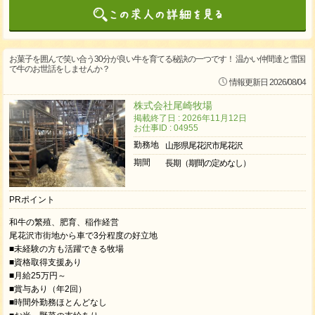
お菓子を囲んで笑い合う30分が良い牛を育てる秘訣の一つです！ 温かい仲間達と雪国
で牛のお世話をしませんか？
情報更新日 2026/08/04
株式会社尾崎牧場
掲載終了日 : 2026年11月12日
お仕事ID : 04955
勤務地
山形県尾花沢市尾花沢
期間
長期（期間の定めなし）
PRポイント
和牛の繁殖、肥育、稲作経営
尾花沢市街地から車で3分程度の好立地
■未経験の方も活躍できる牧場
■資格取得支援あり
■月給25万円～
■賞与あり（年2回）
■時間外勤務ほとんどなし