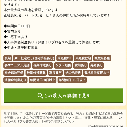
かります）
本州最大級の農地を管理しています
正社員61名、パート31名！たくさんの仲間たちがお待ちしています！
◆年間休日110日
◆賞与あり
◆住宅手当あり
◆人事評価制度あり（評価よりプロセスを重視して評価します）
◆中途・新卒同時募集
長期
寮・社宅なし(住宅手当あり)
未経験OK
未経験歓迎
複数名募集
要マニュアル免許
長期休暇あり
シフト勤務
賞与あり
昇給あり
社会保険完備
幹部候補募集
道具貸与
その他特典
資格取得支援あり
退職金制度あり
年間休日80日以上
年間休日110日以上
見て！聞いて！体験して！ 一関市で農業を始める「強み」を紹介する1泊2日の体験会
を開催します あなたの”農業欲”を全力応援！ ひと・風土・文化・農業に触れる、「い
ちのせきリアル農業の旅」をぜひご堪能ください♪