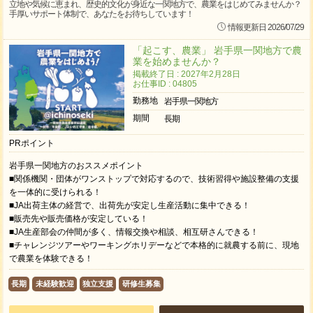
立地や気候に恵まれ、歴史的文化が身近な一関地方で、農業をはじめてみませんか？
手厚いサポート体制で、あなたをお待ちしています！
情報更新日 2026/07/29
「起こす、農業」 岩手県一関地方で農
業を始めませんか？
掲載終了日 : 2027年2月28日
お仕事ID : 04805
勤務地
岩手県一関地方
期間
長期
PRポイント
岩手県一関地方のおススメポイント
■関係機関・団体がワンストップで対応するので、技術習得や施設整備の支援
を一体的に受けられる！
■JA出荷主体の経営で、出荷先が安定し生産活動に集中できる！
■販売先や販売価格が安定している！
■JA生産部会の仲間が多く、情報交換や相談、相互研さんできる！
■チャレンジツアーやワーキングホリデーなどで本格的に就農する前に、現地
で農業を体験できる！
長期
未経験歓迎
独立支援
研修生募集