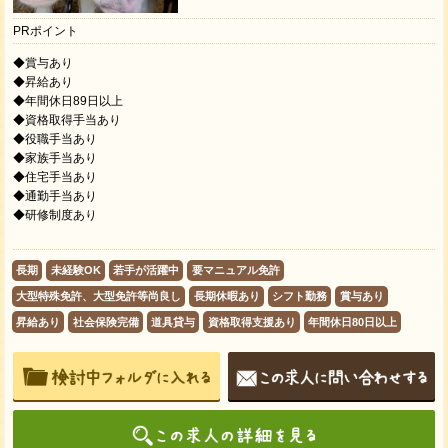
PRポイント
◆賞与あり
◆昇給あり
◆年間休日89日以上
◆資格取得手当あり
◆役職手当あり
◆家族手当あり
◆住宅手当あり
◆通勤手当あり
◆研修制度あり
長期
未経験OK
若手が活躍中
要マニュアル免許
大型特殊免許、大型免許等尚良し
長期休暇あり
シフト勤務
賞与あり
昇給あり
社会保険完備
道具貸与
資格取得支援あり
年間休日80日以上