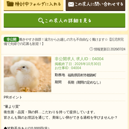
非公開
働きやすさ抜群！遠方からお越しの方も不自由なく働けます☆【託児所完
備で夫婦での応募も歓迎！】
情報更新日 2026/07/24
非公開求人 求人ID：04004
掲載終了日 : 2026年10月30日
お仕事ID : 04004
勤務地
福島県田村市都路町
期間
長期（期間の定めなし）
PRポイント
“量より質”
衛生面・品質・鶏の餌…こだわりを持って提供しています。
皆さんも鶏のお世話を通じて、美味しい卵ができる過程を学びませんか？
◆皆勤手当あり(10,000円/月）