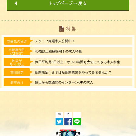
スタッフ厳選求人公開中！
雰囲気の良さ
自動車免許
40歳以上積極採用！の求人特集
(AT限定)
休日が
休日平均月8日以上！オフの時間も大切にできる求人特集
月6日以上
期間限定！まずは短期間農業をやってみませんか？
期間限定
数日から数週間のインターンOKの求人
新卒向け