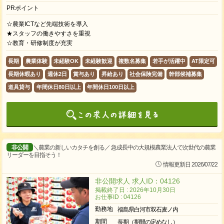
PRポイント
☆農業ICTなど先端技術を導入
★スタッフの働きやすさを重視
☆教育・研修制度が充実
長期
農業体験
未経験OK
未経験歓迎
複数名募集
若手が活躍中
AT限定可
長期休暇あり
週休2日
賞与あり
昇給あり
社会保険完備
幹部候補募集
道具貸与
年間休日80日以上
年間休日100日以上
非公開
＼農業の新しいカタチを創る／ 急成長中の大規模農業法人で次世代の農業
リーダーを目指そう！
情報更新日 2026/07/22
非公開求人 求人ID：04126
掲載終了日 : 2026年10月30日
お仕事ID : 04126
勤務地
福島県白河市双石麦ノ内
期間
長期（期間の定めなし）