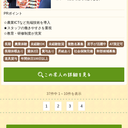
PRポイント
☆農業ICTなど先端技術を導入
★スタッフの働きやすさを重視
☆教育・研修制度が充実
長期
農業体験
未経験OK
未経験歓迎
複数名募集
若手が活躍中
AT限定可
長期休暇あり
週休2日
賞与あり
昇給あり
社会保険完備
幹部候補募集
道具貸与
年間休日100日以上
37件中 1～10件を表示
1
2
3
4