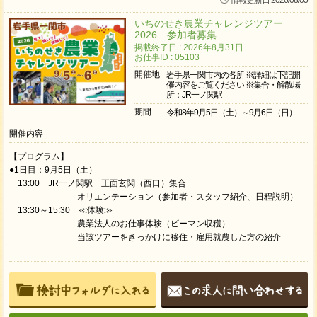
情報更新日 2026/08/05
いちのせき農業チャレンジツアー
2026 参加者募集
掲載終了日 : 2026年8月31日
お仕事ID : 05103
開催地
岩手県一関市内の各所 ※詳細は下記開
催内容をご覧ください ※集合・解散場
所：JR一ノ関駅
期間
令和8年9月5日（土）～9月6日（日）
開催内容
【プログラム】
●1日目：9月5日（土）
13:00 JR一ノ関駅 正面玄関（西口）集合
オリエンテーション（参加者・スタッフ紹介、日程説明）
13:30～15:30 ≪体験≫
農業法人のお仕事体験（ピーマン収穫）
当該ツアーをきっかけに移住・雇用就農した方の紹介
...