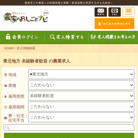
農業求人や農業への転職情報が満載！新規就農を希望する方も大歓迎！
HOME
>
求人情報検索
東北地方 未経験者歓迎 の農業求人
地域
業種
雇用形態
雇用期間
寮・社宅・
住宅手当