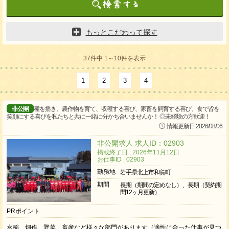
もっとこだわって探す
37件中 1～10件を表示
1
2
3
4
非公開
種を播き、農作物を育て、収穫する喜び、家畜を飼育する喜び、食で皆を
笑顔にする喜びを私たちと共に一緒に分かち合いませんか！ ◎未経験の方歓迎！
情報更新日 2026/08/06
非公開求人 求人ID：02903
掲載終了日 : 2026年11月12日
お仕事ID : 02903
勤務地
岩手県北上市和賀町
期間
長期（期間の定めなし）、長期（契約期
間12ヶ月更新）
PRポイント
水稲、畑作、野菜、畜産など様々な部門があります（適性に合った仕事が見つ