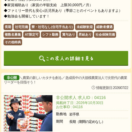
◆家賃補助あり（家賃の半額支給 上限30,000円／月）
◆ファミリー世代も安心♪託児所あり（季節ごとのイベントもありますよ）
◆勉強会も開催しています！
長期
社宅完備
寮・社宅なし(住宅手当あり)
未経験歓迎
経験者優遇
複数名募集
AT限定可
シフト勤務
賞与あり
昇給あり
社会保険完備
その他特典
非公開
＼農業の新しいカタチを創る／ 急成長中の大規模農業法人で次世代の農業
リーダーを目指そう！
情報更新日 2026/07/22
非公開求人 求人ID：04116
掲載終了日 : 2026年10月30日
お仕事ID : 04116
勤務地
岩手県
期間
長期（期間の定めなし）