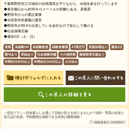
千葉県野田市江川地区の自然環境を守りながら、水稲生産を行っています
◆東京都心から約30キロメートルの距離にある、原風景
◆野田市からの委託業務
◆水田型市民農園の運営
◆野田市が99.9％出資している会社なので安心して働ける
◆社会保険完備
◆週休2日（土・日）
長期
未経験OK
未経験歓迎
経験者優遇
AT限定可
長期休暇あり
週休2日
賞与あり
昇給あり
社会保険完備
その他特典
資格取得支援あり
年間休日80日以上
年間休日100日以上
土日休み
＜宿泊プラン＞田舎暮らしを通して百姓の良さを知りませんか？稲作・野菜の生産と
加工品の生産。平飼養鶏を体験できる本気の農業体験！
情報更新日 2026/05/27