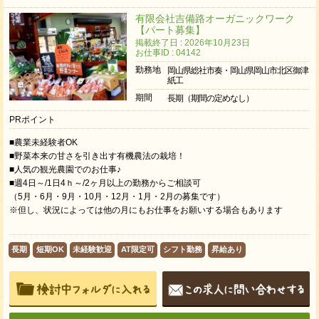
有限会社吉備路オーガニックワーク
【パート募集】
掲載終了日 : 2026年10月23日
お仕事ID : 04142
勤務地
岡山県総社市奏・岡山県岡山市北区御津
紙工
期間
長期（期間の定めなし）
PRポイント
■農業未経験者OK
■野菜本来の甘さを引き出す有機農法の栽培！
■人気の観光農園でのお仕事♪
■週4日～/1日4ｈ～/2ヶ月以上の勤務からご相談可
（5月・6月・9月・10月・12月・1月・2月の募集です）
※但し、状況によっては他の月にもお仕事をお願いする場合もあります
長期
短期OK
未経験歓迎
AT限定可
シフト勤務
昇給あり