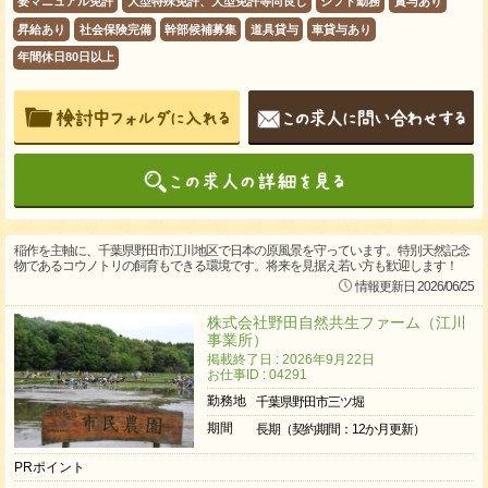
要マニュアル免許
大型特殊免許、大型免許等尚良し
シフト勤務
賞与あり
昇給あり
社会保険完備
幹部候補募集
道具貸与
車貸与あり
年間休日80日以上
稲作を主軸に、千葉県野田市江川地区で日本の原風景を守っています。特別天然記念
物であるコウノトリの飼育もできる環境です。将来を見据え若い方も歓迎します！
情報更新日 2026/06/25
株式会社野田自然共生ファーム（江川
事業所）
掲載終了日 : 2026年9月22日
お仕事ID : 04291
勤務地
千葉県野田市三ツ堀
期間
長期（契約期間：12か月更新）
PRポイント