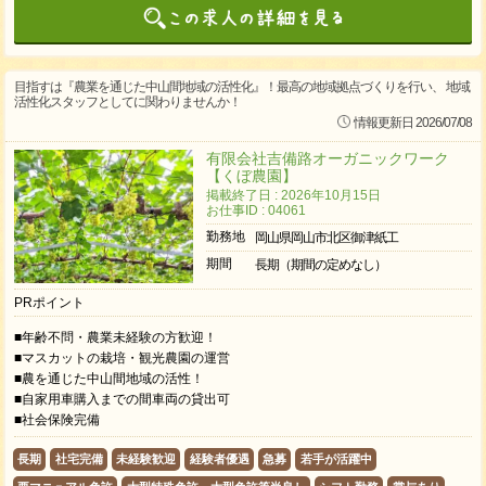
目指すは『農業を通じた中山間地域の活性化』！最高の地域拠点づくりを行い、 地域
活性化スタッフとしてに関わりませんか！
情報更新日 2026/07/08
有限会社吉備路オーガニックワーク
【くぼ農園】
掲載終了日 : 2026年10月15日
お仕事ID : 04061
勤務地
岡山県岡山市北区御津紙工
期間
長期（期間の定めなし）
PRポイント
■年齢不問・農業未経験の方歓迎！
■マスカットの栽培・観光農園の運営
■農を通じた中山間地域の活性！
■自家用車購入までの間車両の貸出可
■社会保険完備
長期
社宅完備
未経験歓迎
経験者優遇
急募
若手が活躍中