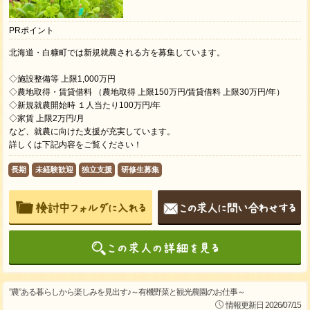
PRポイント
北海道・白糠町では新規就農される方を募集しています。
◇施設整備等 上限1,000万円
◇農地取得・賃貸借料 （農地取得 上限150万円/賃貸借料 上限30万円/年）
◇新規就農開始時 １人当たり100万円/年
◇家賃 上限2万円/月
など、就農に向けた支援が充実しています。
詳しくは下記内容をご覧ください！
長期
未経験歓迎
独立支援
研修生募集
”農”ある暮らしから楽しみを見出す♪～有機野菜と観光農園のお仕事～
情報更新日 2026/07/15