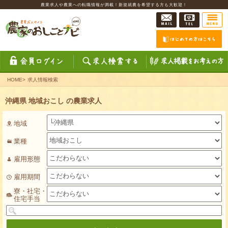
農業求人や農業への転職情報が満載！新規就農を希望する方も大歓迎！
HOME
>
求人情報検索
沖縄県 地域おこし の農業求人
地域
業種
雇用形態
雇用期間
寮・社宅・
住宅手当