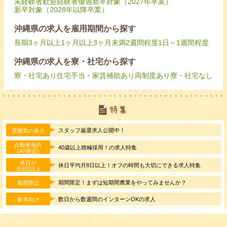
未経験者歓迎
経験者優遇
新卒対象（2027年卒業）
新卒対象（2028年以降卒業）
沖縄県の求人を雇用期間から探す
長期
3ヶ月以上
1ヶ月以上3ヶ月未満
2週間程度
1日～1週間程度
沖縄県の求人を寮・社宅から探す
寮・社宅あり
住宅手当・家賃補助あり
両制度あり
寮・社宅なし
スタッフ厳選求人公開中！
雰囲気の良さ
自動車免許
40歳以上積極採用！の求人特集
(AT限定)
休日が
休日平均月8日以上！オフの時間も大切にできる求人特集
月6日以上
期間限定！まずは短期間農業をやってみませんか？
期間限定
数日から数週間のインターンOKの求人
新卒向け