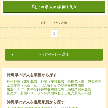
6件中 1～6件を表示
1
沖縄県の求人を業種から探す
稲作
野菜（露地栽培）
野菜（施設栽培）
果樹
花・苗・観葉植物
工芸作物（お茶・葉たばこ等）
その他耕種農業
酪農
酪農ヘルパー
肉牛
削蹄
養豚
養鶏
競走馬・馬
農業関係企業
直売所・農園レストラン
林業
地域おこし
観光農業
その他
沖縄県の求人を雇用形態から探す