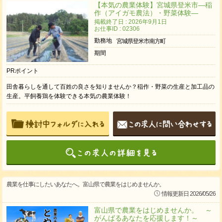
【本気の農業体験】宮城県登米市―稲
作（アイガモ農法）・野菜体験―
掲載終了日 : 2026年9月1日
お仕事ID : 02306
勤務地
宮城県登米市南方町
期間
PRポイント
田舎暮らしを通して百姓の良さを知りませんか？稲作・野菜の生産と加工品の
生産。平飼養鶏を体験できる本気の農業体験！
農業を仕事にしたいあなたへ。富山県で農業をはじめませんか。
情報更新日 2026/05/26
富山県で農業をはじめませんか。 ～
がんばるあなたを応援します！～