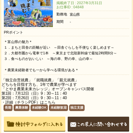
掲載終了日 : 2027年3月31日
お仕事ID : 04848
勤務地
富山県
期間
-
PRポイント
＊富山県の魅力＊
１．まちと田舎の距離が近い ～田舎ぐらしを不便なく楽しめます～
２．大都市圏から電車で1本 ～東京まで北陸新幹線で最短2時間8分～
３．食べものがおいしい ～海の幸、野の幸、山の幸～
＊農業未経験者でも一から学べる環境がある＊
「独立自営就農」「就職就農」「親元就農」
どちらを目指す方も、1年で農業が学べます
「とやま農業未来カレッジ」オープンキャンパス開催
第1回：7月12日（日）9：30～11：40
第2回：7月26日（日）9：30～11：40
・詳細（チラシPDF）は
こちら
長期
農業体験
未経験OK
未経験歓迎
独立支援