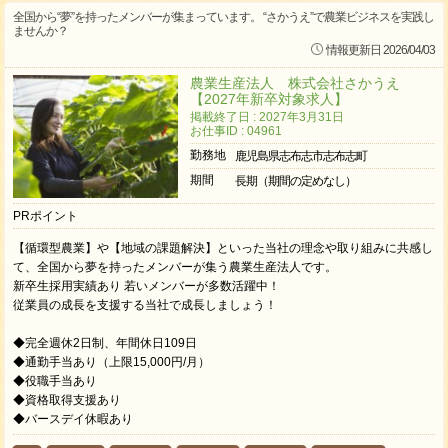
全国から“夢”を持ったメンバーが集まっています。 “さかうえ”で農業ビジネスを実践し
ませんか？
情報更新日 2026/04/03
農業生産法人 株式会社さかうえ
【2027年新卒対象求人】
掲載終了日 : 2027年3月31日
お仕事ID : 04961
勤務地
鹿児島県志布志市志布志町
期間
長期（期間の定めなし）
PRポイント
【循環型農業】や【地域の課題解決】といった当社の理念や取り組みに共感し
て、全国から夢を持ったメンバーが集う農業生産法人です。
新卒生採用実績あり 若いメンバーが多数活躍中！
従業員の成長を支援する当社で成長しましょう！
◆完全週休2日制、年間休日109日
◆通勤手当あり（上限15,000円/月）
◆役職手当あり
◆資格取得支援あり
◆バースデイ休暇あり