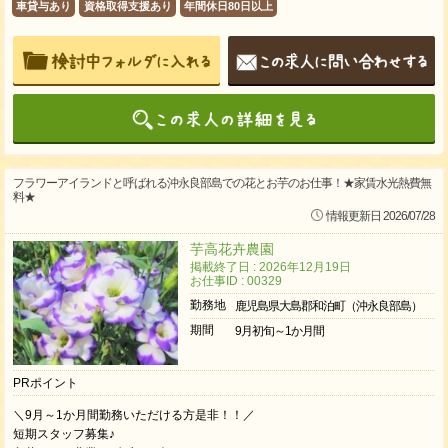
車貸与あり
資格取得支援あり
年間休日80日以上
フラワーアイランドと呼ばれる沖永良部島での花とお芋のお仕事！★家賃水光熱費無
料★
情報更新日 2026/07/28
芋高花卉農園
掲載終了日 : 2026年12月19日
お仕事ID : 00329
勤務地
鹿児島県大島郡和泊町（沖永良部島）
期間
9月初旬～1か月間
PRポイント
＼9月～1か月間勤務いただける方是非！！／
短期スタッフ募集♪