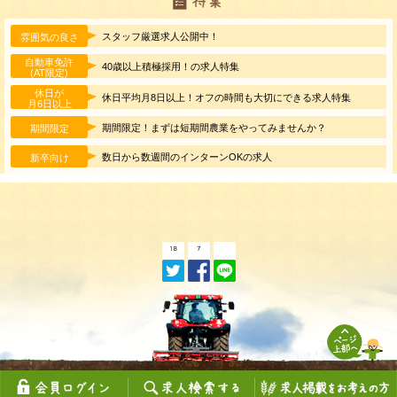
スタッフ厳選求人公開中！
雰囲気の良さ
自動車免許
40歳以上積極採用！の求人特集
(AT限定)
休日が
休日平均月8日以上！オフの時間も大切にできる求人特集
月6日以上
期間限定！まずは短期間農業をやってみませんか？
期間限定
数日から数週間のインターンOKの求人
新卒向け