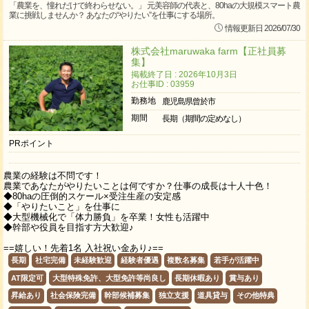
「農業を、憧れだけで終わらせない。」 元美容師の代表と、80haの大規模スマート農
業に挑戦しませんか？ あなたの“やりたい”を仕事にする場所。
情報更新日 2026/07/30
株式会社maruwaka farm【正社員募
集】
掲載終了日 : 2026年10月3日
お仕事ID : 03959
勤務地
鹿児島県曾於市
期間
長期（期間の定めなし）
PRポイント
農業の経験は不問です！
農業であなたがやりたいことは何ですか？仕事の成長は十人十色！
◆80haの圧倒的スケール×受注生産の安定感
◆「やりたいこと」を仕事に
◆大型機械化で「体力勝負」を卒業！女性も活躍中
◆幹部や役員を目指す方大歓迎♪
==嬉しい！先着1名 入社祝い金あり♪==
長期
社宅完備
未経験歓迎
経験者優遇
複数名募集
若手が活躍中
AT限定可
大型特殊免許、大型免許等尚良し
長期休暇あり
賞与あり
昇給あり
社会保険完備
幹部候補募集
独立支援
道具貸与
その他特典