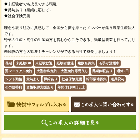
◆未経験者でも成長できる環境
◆賞与あり（業績に応じて）
◆社会保険完備
理念や取り組みに共感して、全国から夢を持ったメンバーが集う農業生産法人
です。
野菜の生産・肉牛の生産両方を営むからこそできる、循環型農業を行っており
ます。
未経験の方も大歓迎！チャレンジができる当社で成長しましょう！
長期
未経験OK
未経験歓迎
経験者優遇
複数名募集
若手が活躍中
要マニュアル免許
大型特殊免許、大型免許等尚良し
長期休暇あり
週休2日
シフト勤務
賞与あり
昇給あり
社会保険完備
幹部候補募集
道具貸与
その他特典
資格取得支援あり
年間休日80日以上