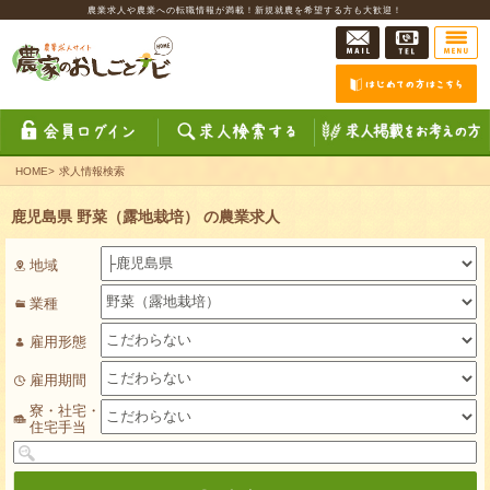
農業求人や農業への転職情報が満載！新規就農を希望する方も大歓迎！
HOME
>
求人情報検索
鹿児島県 野菜（露地栽培） の農業求人
地域
業種
雇用形態
雇用期間
寮・社宅・
住宅手当