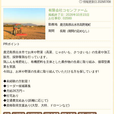
情報更新日 2026/07/08
有限会社コセンファーム
掲載終了日 : 2026年10月15日
お仕事ID : 03580
勤務地
鹿児島県出水市高野尾町
期間
長期（期間の定めなし）
PRポイント
鹿児島県出水市でお米や野菜（高菜、じゃがいも、さつまいも）の生産や加工
販売、採卵養鶏を行っています。
鶏ふんを堆肥化し、有機肥料を主体とした農作物の生産に取り組み、循環型農
業を実践
今回は、お米や野菜の生産に取り組んでいただける方を探しています!
◆未経験の方歓迎！
◆リーダー候補募集
◆月給26万円～
◆社宅あり
◆交通費支給あり(距離に応じて)
◆資格取得支援あり(大型、大特、ドローンなど)