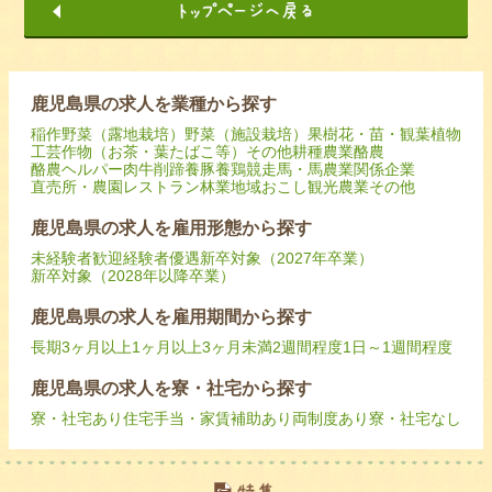
鹿児島県の求人を業種から探す
稲作
野菜（露地栽培）
野菜（施設栽培）
果樹
花・苗・観葉植物
工芸作物（お茶・葉たばこ等）
その他耕種農業
酪農
酪農ヘルパー
肉牛
削蹄
養豚
養鶏
競走馬・馬
農業関係企業
直売所・農園レストラン
林業
地域おこし
観光農業
その他
鹿児島県の求人を雇用形態から探す
未経験者歓迎
経験者優遇
新卒対象（2027年卒業）
新卒対象（2028年以降卒業）
鹿児島県の求人を雇用期間から探す
長期
3ヶ月以上
1ヶ月以上3ヶ月未満
2週間程度
1日～1週間程度
鹿児島県の求人を寮・社宅から探す
寮・社宅あり
住宅手当・家賃補助あり
両制度あり
寮・社宅なし