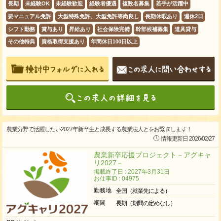
長期
未経験OK
未経験歓迎
経験者優遇
複数名募集
若手が活躍中
要マニュアル免許
大型特殊免許、大型免許等尚良し
長期休暇あり
週休2日
シフト勤務
賞与あり
昇給あり
社会保険完備
幹部候補募集
道具貸与
その他特典
資格取得支援あり
年間休日100日以上
農業分野で活躍したい2027年新卒生と成長する農業法人とをお繋ぎします！
情報更新日 2026/02/27
農業新卒応援プロジェクト－アグキャ
リ2027－
掲載終了日 : 2027年3月31日
お仕事ID : 04975
勤務地
全国（就業先による）
期間
長期（期間の定めなし）