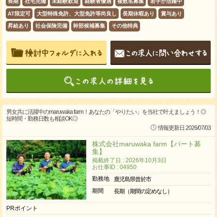
長期
社宅完備
未経験歓迎
経験者優遇
複数名募集
若手が活躍中
AT限定可
大型特殊免許、大型免許等尚良し
長期休暇あり
賞与あり
昇給あり
社会保険完備
幹部候補募集
その他特典
男女共に活躍中のmaruwaka farm！あなたの「やりたい」を当社で叶えましょう！◎
短時間・勤務日数も相談OK◎
情報更新日 2026/07/03
株式会社maruwaka farm【パート募
集】
掲載終了日 : 2026年10月3日
お仕事ID : 04950
勤務地
鹿児島県曾於市
期間
長期（期間の定めなし）
PRポイント