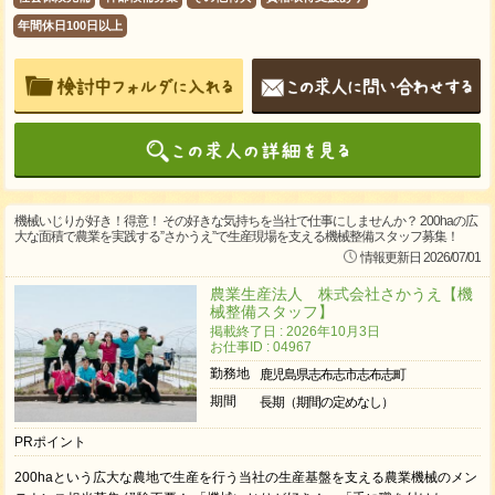
年間休日100日以上
機械いじりが好き！得意！ その好きな気持ちを当社で仕事にしませんか？ 200haの広
大な面積で農業を実践する”さかうえ”で生産現場を支える機械整備スタッフ募集！
情報更新日 2026/07/01
農業生産法人 株式会社さかうえ【機
械整備スタッフ】
掲載終了日 : 2026年10月3日
お仕事ID : 04967
勤務地
鹿児島県志布志市志布志町
期間
長期（期間の定めなし）
PRポイント
200haという広大な農地で生産を行う当社の生産基盤を支える農業機械のメン