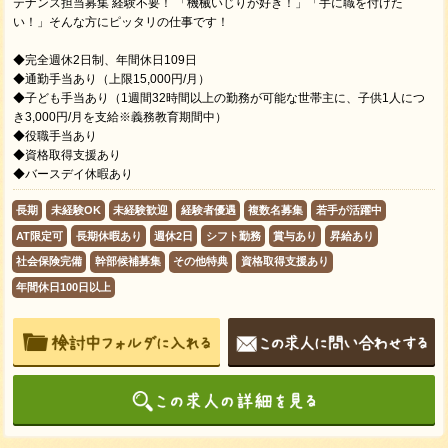
テナンス担当募集 経験不要！ 「機械いじりが好き！」「手に職を付けた
い！」そんな方にピッタリの仕事です！
◆完全週休2日制、年間休日109日
◆通勤手当あり（上限15,000円/月）
◆子ども手当あり（1週間32時間以上の勤務が可能な世帯主に、子供1人につ
き3,000円/月を支給※義務教育期間中）
◆役職手当あり
◆資格取得支援あり
◆バースデイ休暇あり
長期
未経験OK
未経験歓迎
経験者優遇
複数名募集
若手が活躍中
AT限定可
長期休暇あり
週休2日
シフト勤務
賞与あり
昇給あり
社会保険完備
幹部候補募集
その他特典
資格取得支援あり
年間休日100日以上