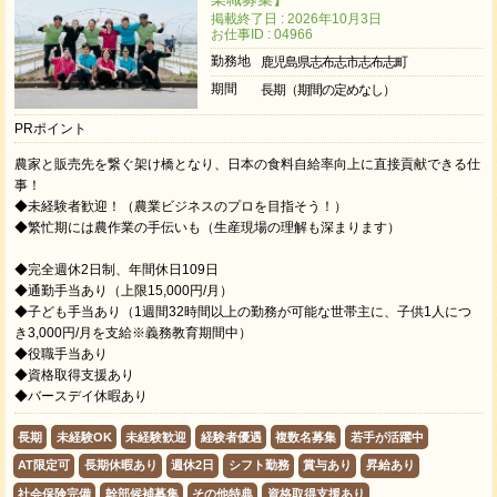
掲載終了日 : 2026年10月3日
お仕事ID : 04966
勤務地
鹿児島県志布志市志布志町
期間
長期（期間の定めなし）
PRポイント
農家と販売先を繋ぐ架け橋となり、日本の食料自給率向上に直接貢献できる仕
事！
◆未経験者歓迎！（農業ビジネスのプロを目指そう！）
◆繁忙期には農作業の手伝いも（生産現場の理解も深まります）
◆完全週休2日制、年間休日109日
◆通勤手当あり（上限15,000円/月）
◆子ども手当あり（1週間32時間以上の勤務が可能な世帯主に、子供1人につ
き3,000円/月を支給※義務教育期間中）
◆役職手当あり
◆資格取得支援あり
◆バースデイ休暇あり
長期
未経験OK
未経験歓迎
経験者優遇
複数名募集
若手が活躍中
AT限定可
長期休暇あり
週休2日
シフト勤務
賞与あり
昇給あり
社会保険完備
幹部候補募集
その他特典
資格取得支援あり