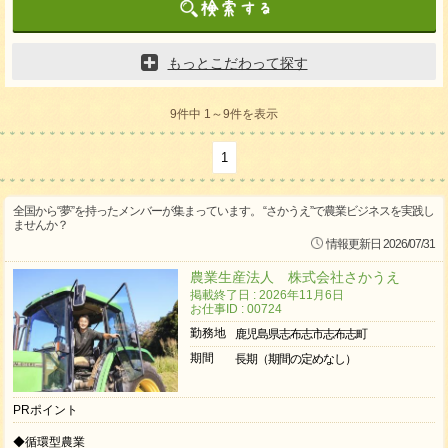
もっとこだわって探す
9件中 1～9件を表示
1
全国から“夢”を持ったメンバーが集まっています。 “さかうえ”で農業ビジネスを実践し
ませんか？
情報更新日 2026/07/31
農業生産法人 株式会社さかうえ
掲載終了日 : 2026年11月6日
お仕事ID : 00724
勤務地
鹿児島県志布志市志布志町
期間
長期（期間の定めなし）
PRポイント
◆循環型農業