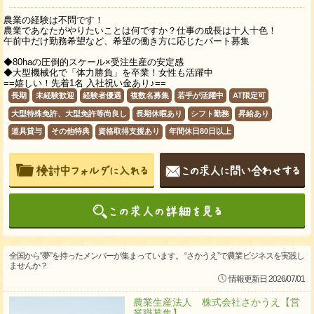
農業の経験は不問です！
農業であなたがやりたいことは何ですか？仕事の成長は十人十色！
午前中だけ勤務希望など、希望の働き方に応じたパート募集
◆80haの圧倒的スケール×受注生産の安定感
◆大型機械化で「体力勝負」を卒業！女性も活躍中
==嬉しい！先着1名 入社祝い金あり♪==
長期
未経験歓迎
経験者優遇
複数名募集
若手が活躍中
AT限定可
大型特殊免許、大型免許等尚良し
長期休暇あり
シフト勤務
昇給あり
道具貸与
その他特典
資格取得支援あり
年間休日80日以上
全国から“夢”を持ったメンバーが集まっています。 “さかうえ”で農業ビジネスを実践し
ませんか？
情報更新日 2026/07/01
農業生産法人 株式会社さかうえ【営
業職募集】