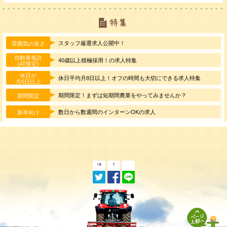
スタッフ厳選求人公開中！
雰囲気の良さ
自動車免許
40歳以上積極採用！の求人特集
(AT限定)
休日が
休日平均月8日以上！オフの時間も大切にできる求人特集
月6日以上
期間限定！まずは短期間農業をやってみませんか？
期間限定
数日から数週間のインターンOKの求人
新卒向け