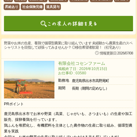
昇給あり
社会保険完備
道具貸与
野菜やお米の生産、養鶏で循環型農業に取り組んでいます 未経験から農業生産のスペ
シャリストを目指して頑張ってみませんか？ ◎移住希望者歓迎！（社宅あり）
情報更新日 2026/07/08
有限会社コセンファーム
掲載終了日 : 2026年10月15日
お仕事ID : 03580
勤務地
鹿児島県出水市高野尾町
期間
長期（期間の定めなし）
PRポイント
鹿児島県出水市でお米や野菜（高菜、じゃがいも、さつまいも）の生産や加工
販売、採卵養鶏を行っています。
鶏ふんを堆肥化し、有機肥料を主体とした農作物の生産に取り組み、循環型農
業を実践