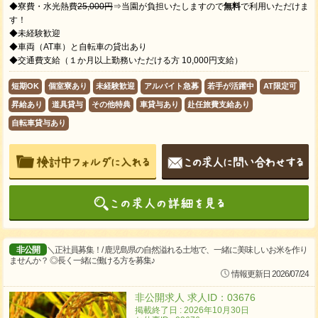
◆寮費・水光熱費
25,000円
⇒当園が負担いたしますので
無料
で利用いただけま
す！
◆未経験歓迎
◆車両（AT車）と自転車の貸出あり
◆交通費支給（１か月以上勤務いただける方 10,000円支給）
短期OK
個室寮あり
未経験歓迎
アルバイト急募
若手が活躍中
AT限定可
昇給あり
道具貸与
その他特典
車貸与あり
赴任旅費支給あり
自転車貸与あり
非公開
＼正社員募集！/ 鹿児島県の自然溢れる土地で、一緒に美味しいお米を作り
ませんか？ ◎長く一緒に働ける方を募集♪
情報更新日 2026/07/24
非公開求人 求人ID：03676
掲載終了日 : 2026年10月30日