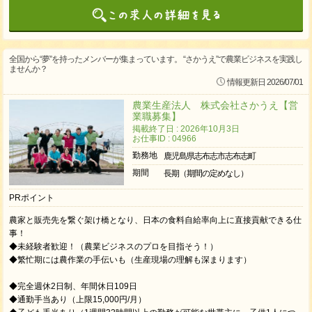
全国から“夢”を持ったメンバーが集まっています。 “さかうえ”で農業ビジネスを実践し
ませんか？
情報更新日 2026/07/01
農業生産法人 株式会社さかうえ【営
業職募集】
掲載終了日 : 2026年10月3日
お仕事ID : 04966
勤務地
鹿児島県志布志市志布志町
期間
長期（期間の定めなし）
PRポイント
農家と販売先を繋ぐ架け橋となり、日本の食料自給率向上に直接貢献できる仕
事！
◆未経験者歓迎！（農業ビジネスのプロを目指そう！）
◆繁忙期には農作業の手伝いも（生産現場の理解も深まります）
◆完全週休2日制、年間休日109日
◆通勤手当あり（上限15,000円/月）