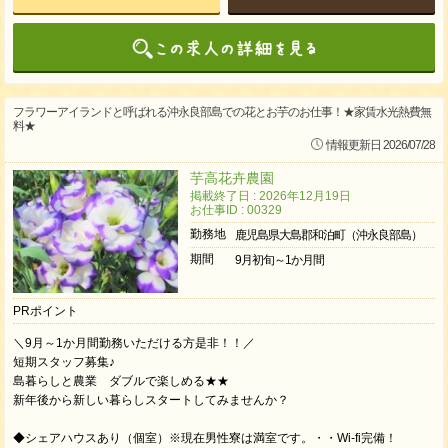
フラワーアイランドと呼ばれる沖永良部島での花とお芋のお仕事！★家賃水光熱費無
料★
情報更新日 2026/07/28
芋高花卉農園
掲載終了日 : 2026年12月19日
お仕事ID : 00329
勤務地
鹿児島県大島郡和泊町（沖永良部島）
期間
9月初旬～1か月間
PRポイント
＼9月～1か月間勤務いただける方是非！！／
短期スタッフ募集♪
島暮らしと農業 ダブルで楽しめる★★
新年後から新しい暮らしスタートしてみませんか？
◆シェアハウスあり（個室）※現在男性寮は満室です。・・Wi-fi完備！