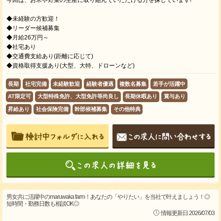
今回は、お米や野菜の生産に取り組んでいただける方を探しています!
◆未経験の方歓迎！
◆リーダー候補募集
◆月給26万円～
◆社宅あり
◆交通費支給あり(距離に応じて)
◆資格取得支援あり(大型、大特、ドローンなど)
長期
社宅完備
未経験歓迎
経験者優遇
複数名募集
若手が活躍中
AT限定可
大型特殊免許、大型免許等尚良し
長期休暇あり
賞与あり
昇給あり
社会保険完備
幹部候補募集
その他特典
男女共に活躍中のmaruwaka farm！あなたの「やりたい」を当社で叶えましょう！◎
短時間・勤務日数も相談OK◎
情報更新日 2026/07/03