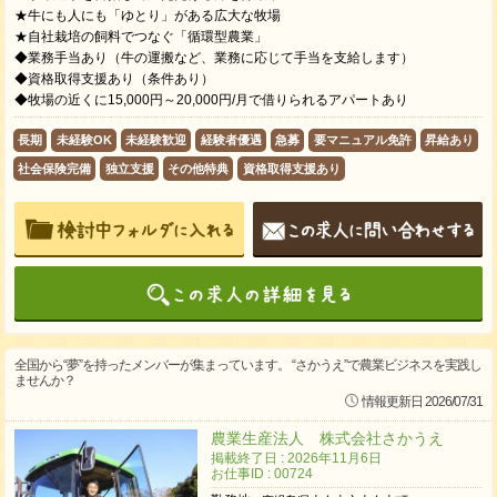
★牛にも人にも「ゆとり」がある広大な牧場
★自社栽培の飼料でつなぐ「循環型農業」
◆業務手当あり（牛の運搬など、業務に応じて手当を支給します）
◆資格取得支援あり（条件あり）
◆牧場の近くに15,000円～20,000円/月で借りられるアパートあり
長期
未経験OK
未経験歓迎
経験者優遇
急募
要マニュアル免許
昇給あり
社会保険完備
独立支援
その他特典
資格取得支援あり
全国から“夢”を持ったメンバーが集まっています。 “さかうえ”で農業ビジネスを実践し
ませんか？
情報更新日 2026/07/31
農業生産法人 株式会社さかうえ
掲載終了日 : 2026年11月6日
お仕事ID : 00724