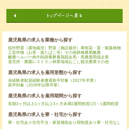
鹿児島県の求人を業種から探す
稲作
野菜（露地栽培）
野菜（施設栽培）
果樹
花・苗・観葉植物
工芸作物（お茶・葉たばこ等）
その他耕種農業
酪農
酪農ヘルパー
肉牛
削蹄
養豚
養鶏
競走馬・馬
農業関係企業
直売所・農園レストラン
林業
地域おこし
観光農業
その他
鹿児島県の求人を雇用形態から探す
未経験者歓迎
経験者優遇
新卒対象（2027年卒業）
新卒対象（2028年以降卒業）
鹿児島県の求人を雇用期間から探す
長期
3ヶ月以上
1ヶ月以上3ヶ月未満
2週間程度
1日～1週間程度
鹿児島県の求人を寮・社宅から探す
寮・社宅あり
住宅手当・家賃補助あり
両制度あり
寮・社宅なし