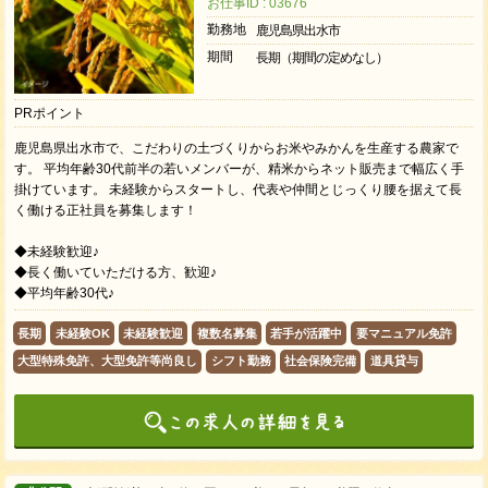
お仕事ID : 03676
勤務地
鹿児島県出水市
期間
長期（期間の定めなし）
PRポイント
鹿児島県出水市で、こだわりの土づくりからお米やみかんを生産する農家で
す。 平均年齢30代前半の若いメンバーが、精米からネット販売まで幅広く手
掛けています。 未経験からスタートし、代表や仲間とじっくり腰を据えて長
く働ける正社員を募集します！
◆未経験歓迎♪
◆長く働いていただける方、歓迎♪
◆平均年齢30代♪
長期
未経験OK
未経験歓迎
複数名募集
若手が活躍中
要マニュアル免許
大型特殊免許、大型免許等尚良し
シフト勤務
社会保険完備
道具貸与