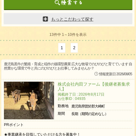
もっとこだわって探す
13件中 1～10件を表示
1
2
鹿児島黒牛の繁殖・育成と稲作の循環型農業 広大な牧場でのびのびと育てています 自
然豊かな環境で牛と共にのびのびとお仕事してみませんか？
情報更新日 2026/08/05
株式会社内田ファーム【後継者募集求
人】
掲載終了日 : 2026年8月17日
お仕事ID : 04935
勤務地
鹿児島県曽於郡大崎町
期間
長期（期間の定めなし）
PRポイント
★事業継承を目指していただける方を募集中！