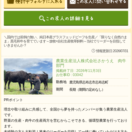
＼国内では前例の無い、純日本産グラスフェッドビーフを生産／「限りなく自然のま
ま」黒毛和牛を育てています～放牧×自社生産牧草飼料～当社でリーダーを目指して
いきませんか？
情報更新日 2026/07/31
農業生産法人株式会社さかうえ 肉牛
部門
掲載終了日 : 2026年11月3日
お仕事ID : 03042
勤務地
鹿児島県志布志市志布志町
期間
長期（期間の定めなし）
PRポイント
理念や取り組みに共感して、全国から夢を持ったメンバーが集う農業生産法人
です。
野菜の生産・肉牛の生産両方を営むからこそできる、循環型農業を行っており
ます。
未経験の方も大歓迎！将来のリーダーを目指して一緒に働いていただける方を