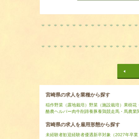
宮崎県の求人を業種から探す
稲作
野菜（露地栽培）
野菜（施設栽培）
果樹
花
酪農ヘルパー
肉牛
削蹄
養豚
養鶏
競走馬・馬
農業
宮崎県の求人を雇用形態から探す
未経験者歓迎
経験者優遇
新卒対象（2027年卒業