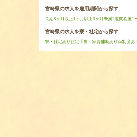
宮崎県の求人を雇用期間から探す
長期
3ヶ月以上
1ヶ月以上3ヶ月未満
2週間程度
1
宮崎県の求人を寮・社宅から探す
寮・社宅あり
住宅手当・家賃補助あり
両制度あ