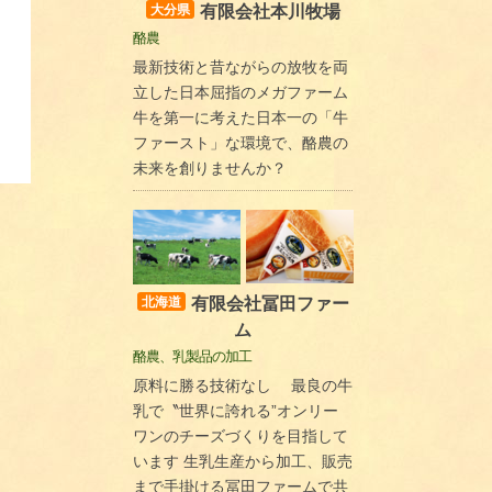
有限会社本川牧場
大分県
酪農
最新技術と昔ながらの放牧を両
立した日本屈指のメガファーム
牛を第一に考えた日本一の「牛
ファースト」な環境で、酪農の
未来を創りませんか？
有限会社冨田ファー
北海道
ム
酪農、乳製品の加工
原料に勝る技術なし 最良の牛
乳で〝世界に誇れる”オンリー
ワンのチーズづくりを目指して
います 生乳生産から加工、販売
まで手掛ける冨田ファームで共