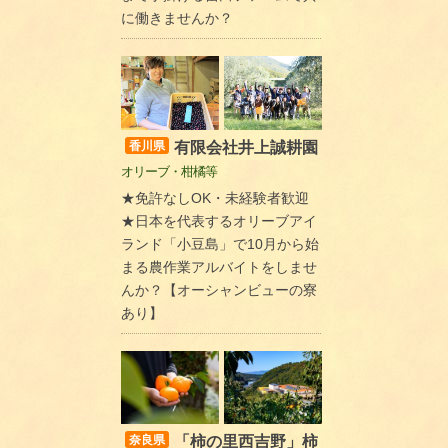
に働きませんか？
有限会社井上誠耕園
香川県
オリーブ・柑橘等
★免許なしOK・未経験者歓迎
★日本を代表するオリーブアイ
ランド「小豆島」で10月から始
まる農作業アルバイトをしませ
んか？【オーシャンビューの寮
あり】
「柿の里西吉野」柿
奈良県