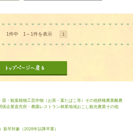
1件中 1～1件を表示
1
・苗・観葉植物
工芸作物（お茶・葉たばこ等）
その他耕種農業
酪農
関係企業
直売所・農園レストラン
林業
地域おこし
観光農業
その他
）
新卒対象（2028年以降卒業）