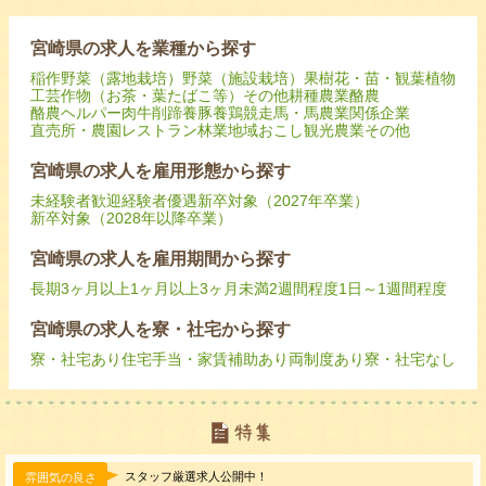
宮崎県の求人を業種から探す
稲作
野菜（露地栽培）
野菜（施設栽培）
果樹
花・苗・観葉植物
工芸作物（お茶・葉たばこ等）
その他耕種農業
酪農
酪農ヘルパー
肉牛
削蹄
養豚
養鶏
競走馬・馬
農業関係企業
直売所・農園レストラン
林業
地域おこし
観光農業
その他
宮崎県の求人を雇用形態から探す
未経験者歓迎
経験者優遇
新卒対象（2027年卒業）
新卒対象（2028年以降卒業）
宮崎県の求人を雇用期間から探す
長期
3ヶ月以上
1ヶ月以上3ヶ月未満
2週間程度
1日～1週間程度
宮崎県の求人を寮・社宅から探す
寮・社宅あり
住宅手当・家賃補助あり
両制度あり
寮・社宅なし
スタッフ厳選求人公開中！
雰囲気の良さ