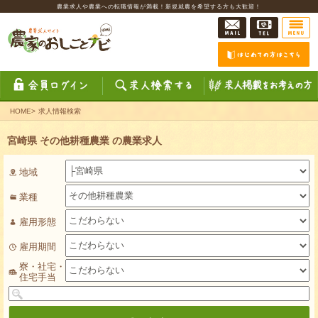
農業求人や農業への転職情報が満載！新規就農を希望する方も大歓迎！
HOME
>
求人情報検索
宮崎県 その他耕種農業 の農業求人
地域
業種
雇用形態
雇用期間
寮・社宅・
住宅手当