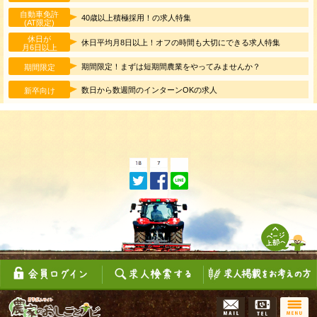
自動車免許
40歳以上積極採用！の求人特集
(AT限定)
休日が
休日平均月8日以上！オフの時間も大切にできる求人特集
月6日以上
期間限定！まずは短期間農業をやってみませんか？
期間限定
数日から数週間のインターンOKの求人
新卒向け