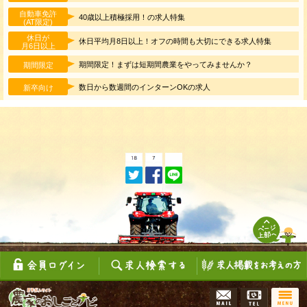
自動車免許
40歳以上積極採用！の求人特集
(AT限定)
休日が
休日平均月8日以上！オフの時間も大切にできる求人特集
月6日以上
期間限定！まずは短期間農業をやってみませんか？
期間限定
数日から数週間のインターンOKの求人
新卒向け