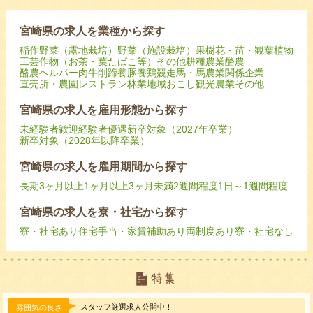
宮崎県の求人を業種から探す
稲作
野菜（露地栽培）
野菜（施設栽培）
果樹
花・苗・観葉植物
工芸作物（お茶・葉たばこ等）
その他耕種農業
酪農
酪農ヘルパー
肉牛
削蹄
養豚
養鶏
競走馬・馬
農業関係企業
直売所・農園レストラン
林業
地域おこし
観光農業
その他
宮崎県の求人を雇用形態から探す
未経験者歓迎
経験者優遇
新卒対象（2027年卒業）
新卒対象（2028年以降卒業）
宮崎県の求人を雇用期間から探す
長期
3ヶ月以上
1ヶ月以上3ヶ月未満
2週間程度
1日～1週間程度
宮崎県の求人を寮・社宅から探す
寮・社宅あり
住宅手当・家賃補助あり
両制度あり
寮・社宅なし
スタッフ厳選求人公開中！
雰囲気の良さ