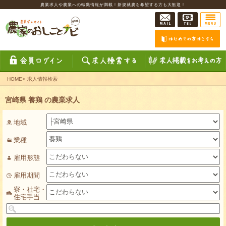
農業求人や農業への転職情報が満載！新規就農を希望する方も大歓迎！
HOME
>
求人情報検索
宮崎県 養鶏 の農業求人
地域
業種
雇用形態
雇用期間
寮・社宅・
住宅手当