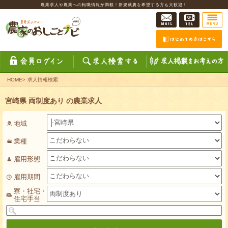
農業求人や農業への転職情報が満載！新規就農を希望する方も大歓迎！
HOME
>
求人情報検索
宮崎県 両制度あり の農業求人
地域
業種
雇用形態
雇用期間
寮・社宅・
住宅手当