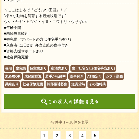
＼ここはまるで「どうぶつ王国」！／
”様々な動物を飼育する観光牧場です”
ウシ・ヤギ・ヒツジ・イヌ・ニワトリ・ウサギetc.
■年齢不問！
■未経験者歓迎
■寮完備（アパートの方は住宅手当有り）
■入寮者は1日2食+弁当支給の食事付き
■資格支援サポートあり
■社会保険完備
長期
寮完備
個室寮あり
宿泊先あり
寮・社宅なし(住宅手当あり)
未経験OK
未経験歓迎
若手が活躍中
食事付き
AT限定可
シフト勤務
昇給あり
社会保険完備
幹部候補募集
道具貸与
その他特典
47件中 1～10件を表示
1
2
3
4
5