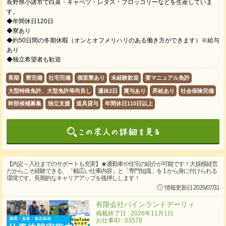
長野県小諸市で白菜・キャベツ・レタス・ブロッコリーなどを生産していま
す。
◆年間休日120日
◆寮あり
◆約50日間の冬期休暇（オンとオフメリハリのある働き方ができます）※給与
あり
◆独立希望者も歓迎
長期
寮完備
社宅完備
個室寮あり
未経験歓迎
要マニュアル免許
大型特殊免許、大型免許等尚良し
週休2日
賞与あり
昇給あり
社会保険完備
幹部候補募集
独立支援
道具貸与
年間休日110日以上
【内定～入社までのサポートも充実】★通勤車や住宅の紹介が可能です！大規模経営
だからこそ経験できる、「幅広い仕事内容」と「専門知識」を 1 から身に付けられる
環境です。長期的なキャリアアップを後押しします！
情報更新日 2026/07/31
有限会社パインランドデーリィ
掲載終了日 : 2026年11月1日
お仕事ID : 03578