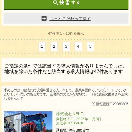
もっとこだわって探す
47件中 1～10件を表示
1
2
3
4
5
ご指定の条件では該当する求人情報がありませんでした。
地域を除いた条件だと該当する求人情報は47件あります
求めるのは、徹底的に現場を愛せる人、そして、農業を面白くアップデートしていき
たいという思いのある方です。 奈良県ののどかな地域で、一緒に農業の面白さを追求
しませんか？
情報更新日 2026/08/05
株式会社NELF
掲載終了日 : 2026年11月3日
お仕事ID : 05078
勤務地
奈良県奈良市