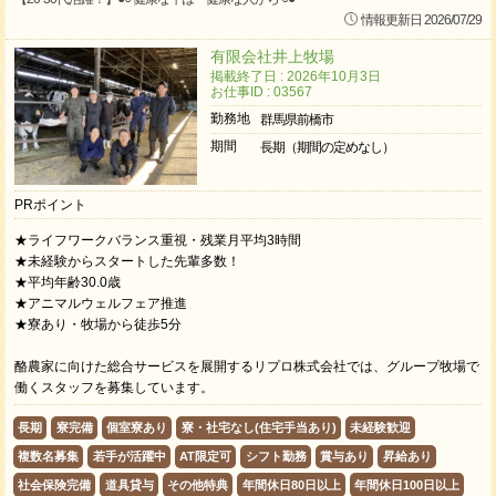
情報更新日 2026/07/29
有限会社井上牧場
掲載終了日 : 2026年10月3日
お仕事ID : 03567
勤務地
群馬県前橋市
期間
長期（期間の定めなし）
PRポイント
★ライフワークバランス重視・残業月平均3時間
★未経験からスタートした先輩多数！
★平均年齢30.0歳
★アニマルウェルフェア推進
★寮あり・牧場から徒歩5分
酪農家に向けた総合サービスを展開するリプロ株式会社では、グループ牧場で
働くスタッフを募集しています。
長期
寮完備
個室寮あり
寮・社宅なし(住宅手当あり)
未経験歓迎
複数名募集
若手が活躍中
AT限定可
シフト勤務
賞与あり
昇給あり
社会保険完備
道具貸与
その他特典
年間休日80日以上
年間休日100日以上