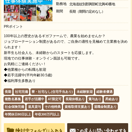
勤務地
北海道紋別郡興部町北興40番地
期間
長期（期間の定めなし）
PRポイント
100年以上の歴史があるギガファームで、農業を始めませんか？
ジョブローテーション制度があるので、ご自身の適性を見極めて主業務を決め
られます！
新卒生も社会人も、未経験からのスタートを応援します。
現地での仕事体験・オンライン面談も可能です。
お気軽にご連絡ください！
◆他業種からの転職も歓迎
◆若手活躍中(平均年齢30.5歳)
◆福利厚生多数あり
長期
社宅完備
寮・社宅なし(住宅手当あり)
未経験歓迎
経験者優遇
複数名募集
若手が活躍中
AT限定可
長期休暇あり
賞与あり
昇給あり
社会保険完備
道具貸与
その他特典
資格取得支援あり
退職金制度あり
年間休日80日以上
年収300万円以上