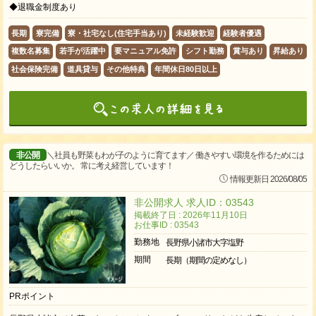
◆退職金制度あり
長期
寮完備
寮・社宅なし(住宅手当あり)
未経験歓迎
経験者優遇
複数名募集
若手が活躍中
要マニュアル免許
シフト勤務
賞与あり
昇給あり
社会保険完備
道具貸与
その他特典
年間休日80日以上
非公開
＼社員も野菜もわが子のように育てます／ 働きやすい環境を作るためには
どうしたらいいか。 常に考え経営しています！
情報更新日 2026/08/05
非公開求人 求人ID：03543
掲載終了日 : 2026年11月10日
お仕事ID : 03543
勤務地
長野県小諸市大字塩野
期間
長期（期間の定めなし）
PRポイント