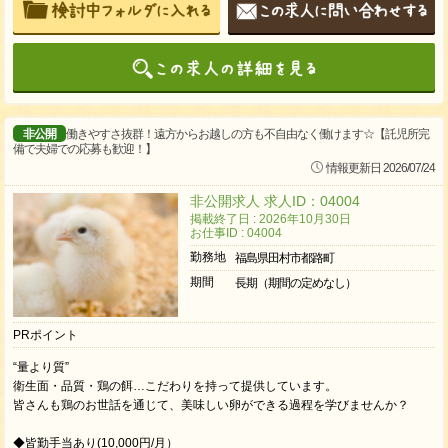
非公開
働きやすさ抜群！遠方からお越しの方も不自由なく働けます☆【託児所完
備で夫婦での応募も歓迎！】
情報更新日 2026/07/24
非公開求人 求人ID：04004
掲載終了日 : 2026年10月30日
お仕事ID : 04004
勤務地
福島県田村市都路町
期間
長期（期間の定めなし）
PRポイント
“量より質”
衛生面・品質・鶏の餌…こだわりを持って提供しています。
皆さんも鶏のお世話を通じて、美味しい卵ができる過程を学びませんか？
◆皆勤手当あり(10,000円/月）