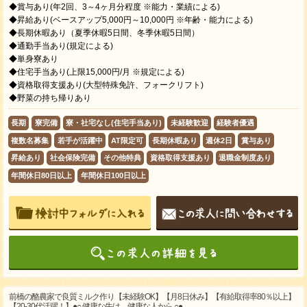
◆賞与あり(年2回、3～4ヶ月分程度 ※能力・業績による)
◆昇給あり(ベースアップ5,000円～10,000円 ※年齢・能力による)
◆長期休暇あり（夏季休暇5日間、冬季休暇5日間）
◆通勤手当あり(規定による)
◆単身寮あり
◆住宅手当あり(上限15,000円/月 ※規定による)
◆資格取得支援あり(大型特殊免許、フォークリフト)
◆野菜の持ち帰りあり
長期
寮完備
寮・社宅なし(住宅手当あり)
未経験歓迎
経験者優遇
複数名募集
若手が活躍中
AT限定可
長期休暇あり
週休2日
賞与あり
昇給あり
社会保険完備
その他特典
資格取得支援あり
退職金制度あり
年間休日80日以上
年間休日100日以上
前橋の酪農家で良質ミルク作り【未経験OK】【月8日休み】【有給取得率80％以上】
【20-30代活躍！】●○ 健康な牛は 健康な人から ○●