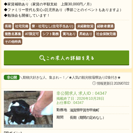
◆家賃補助あり（家賃の半額支給 上限30,000円／月）
◆ファミリー世代も安心♪託児所あり（季節ごとのイベントもありますよ）
◆勉強会も開催しています！
長期
社宅完備
寮・社宅なし(住宅手当あり)
未経験歓迎
経験者優遇
複数名募集
AT限定可
シフト勤務
賞与あり
昇給あり
社会保険完備
その他特典
非公開
＼動物大好きな人、集まれ～！／★人気の観光牧場/寮あり/2食付き★
情報更新日 2026/07/22
非公開求人 求人ID：04347
掲載終了日 : 2026年10月28日
お仕事ID : 04347
勤務地
滋賀県甲賀市甲南町
期間
長期（期間の定めなし）
PRポイント