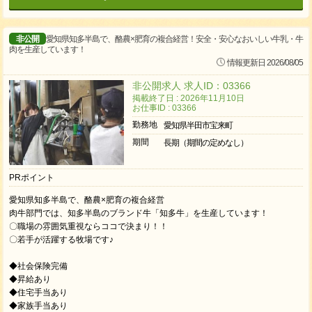
非公開
愛知県知多半島で、酪農×肥育の複合経営！安全・安心なおいしい牛乳・牛
肉を生産しています！
情報更新日 2026/08/05
非公開求人 求人ID：03366
掲載終了日 : 2026年11月10日
お仕事ID : 03366
勤務地
愛知県半田市宝来町
期間
長期（期間の定めなし）
PRポイント
愛知県知多半島で、酪農×肥育の複合経営
肉牛部門では、知多半島のブランド牛「知多牛」を生産しています！
〇職場の雰囲気重視ならココで決まり！！
〇若手が活躍する牧場です♪
◆社会保険完備
◆昇給あり
◆住宅手当あり
◆家族手当あり