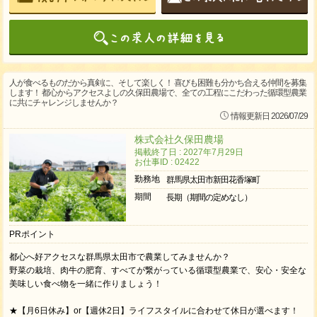
人が食べるものだから真剣に、そして楽しく！ 喜びも困難も分かち合える仲間を募集
します！ 都心からアクセスよしの久保田農場で、全ての工程にこだわった循環型農業
に共にチャレンジしませんか？
情報更新日 2026/07/29
株式会社久保田農場
掲載終了日 : 2027年7月29日
お仕事ID : 02422
勤務地
群馬県太田市新田花香塚町
期間
長期（期間の定めなし）
PRポイント
都心へ好アクセスな群馬県太田市で農業してみませんか？
野菜の栽培、肉牛の肥育、すべてが繋がっている循環型農業で、安心・安全な
美味しい食べ物を一緒に作りましょう！
★【月6日休み】or【週休2日】ライフスタイルに合わせて休日が選べます！