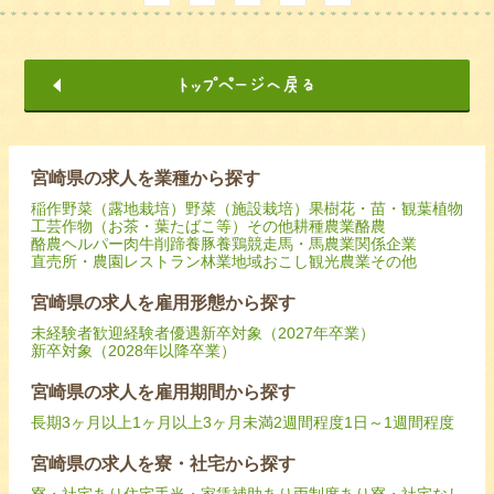
宮崎県の求人を業種から探す
稲作
野菜（露地栽培）
野菜（施設栽培）
果樹
花・苗・観葉植物
工芸作物（お茶・葉たばこ等）
その他耕種農業
酪農
酪農ヘルパー
肉牛
削蹄
養豚
養鶏
競走馬・馬
農業関係企業
直売所・農園レストラン
林業
地域おこし
観光農業
その他
宮崎県の求人を雇用形態から探す
未経験者歓迎
経験者優遇
新卒対象（2027年卒業）
新卒対象（2028年以降卒業）
宮崎県の求人を雇用期間から探す
長期
3ヶ月以上
1ヶ月以上3ヶ月未満
2週間程度
1日～1週間程度
宮崎県の求人を寮・社宅から探す
寮・社宅あり
住宅手当・家賃補助あり
両制度あり
寮・社宅なし