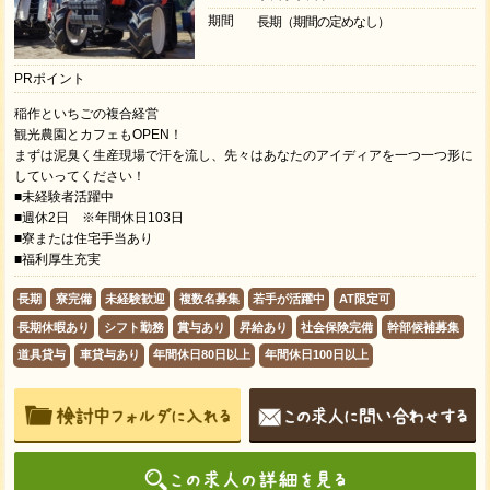
期間
長期（期間の定めなし）
PRポイント
稲作といちごの複合経営
観光農園とカフェもOPEN！
まずは泥臭く生産現場で汗を流し、先々はあなたのアイディアを一つ一つ形に
していってください！
■未経験者活躍中
■週休2日 ※年間休日103日
■寮または住宅手当あり
■福利厚生充実
長期
寮完備
未経験歓迎
複数名募集
若手が活躍中
AT限定可
長期休暇あり
シフト勤務
賞与あり
昇給あり
社会保険完備
幹部候補募集
道具貸与
車貸与あり
年間休日80日以上
年間休日100日以上