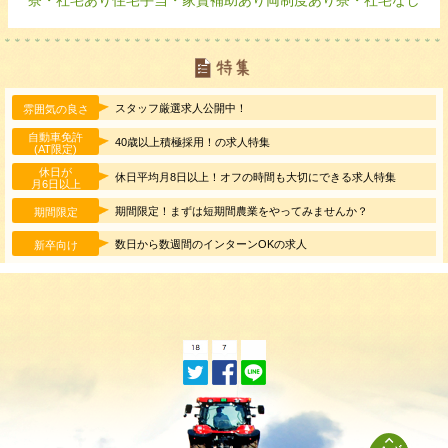
スタッフ厳選求人公開中！
雰囲気の良さ
自動車免許
40歳以上積極採用！の求人特集
(AT限定)
休日が
休日平均月8日以上！オフの時間も大切にできる求人特集
月6日以上
期間限定！まずは短期間農業をやってみませんか？
期間限定
数日から数週間のインターンOKの求人
新卒向け