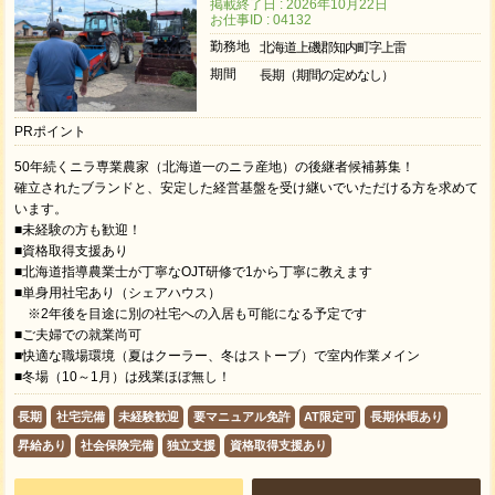
掲載終了日 : 2026年10月22日
お仕事ID : 04132
勤務地
北海道上磯郡知内町字上雷
期間
長期（期間の定めなし）
PRポイント
50年続くニラ専業農家（北海道一のニラ産地）の後継者候補募集！
確立されたブランドと、安定した経営基盤を受け継いでいただける方を求めて
います。
■未経験の方も歓迎！
■資格取得支援あり
■北海道指導農業士が丁寧なOJT研修で1から丁寧に教えます
■単身用社宅あり（シェアハウス）
※2年後を目途に別の社宅への入居も可能になる予定です
■ご夫婦での就業尚可
■快適な職場環境（夏はクーラー、冬はストーブ）で室内作業メイン
■冬場（10～1月）は残業ほぼ無し！
長期
社宅完備
未経験歓迎
要マニュアル免許
AT限定可
長期休暇あり
昇給あり
社会保険完備
独立支援
資格取得支援あり