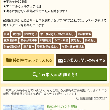
★平均年齢30.5歳
★アニマルウェルフェア推進
★暑さに負けない暑熱対策で牛も人も働きやすく
酪農家に向けた総合サービスを展開するリプロ株式会社では、グループ牧場で
働くスタッフを募集しています。
長期
寮完備
個室寮あり
寮・社宅なし(住宅手当あり)
未経験歓迎
複数名募集
若手が活躍中
AT限定可
シフト勤務
賞与あり
昇給あり
社会保険完備
道具貸与
資格取得支援あり
年間休日80日以上
「農業しながら暮らしていきたい」 そんな思いをお持ちの方を募集いたします！ ニラ
栽培で安定経営を実現！ 知内町であなたをお待ちしています！
情報更新日 2026/07/27
株式会社のぐち農園