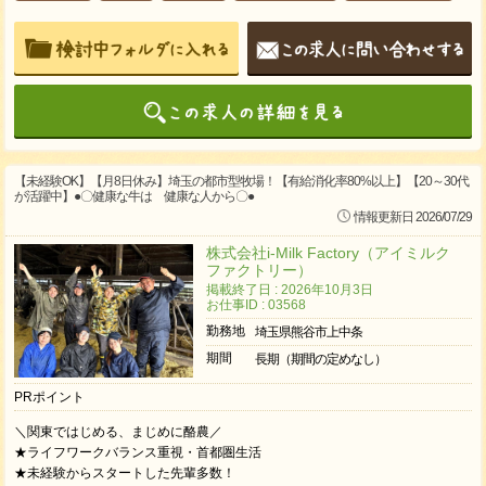
【未経験OK】【月8日休み】埼玉の都市型牧場！【有給消化率80%以上】【20～30代
が活躍中】●〇健康な牛は 健康な人から〇●
情報更新日 2026/07/29
株式会社i-Milk Factory（アイミルク
ファクトリー）
掲載終了日 : 2026年10月3日
お仕事ID : 03568
勤務地
埼玉県熊谷市上中条
期間
長期（期間の定めなし）
PRポイント
＼関東ではじめる、まじめに酪農／
★ライフワークバランス重視・首都圏生活
★未経験からスタートした先輩多数！