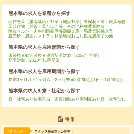
熊本県の求人を業種から探す
稲作
野菜（露地栽培）
野菜（施設栽培）
果樹
花・苗・観葉植物
工芸作物（お茶・葉たばこ等）
その他耕種農業
酪農
酪農ヘルパー
肉牛
削蹄
養豚
養鶏
競走馬・馬
農業関係企業
直売所・農園レストラン
林業
地域おこし
観光農業
その他
熊本県の求人を雇用形態から探す
未経験者歓迎
経験者優遇
新卒対象（2027年卒業）
新卒対象（2028年以降卒業）
熊本県の求人を雇用期間から探す
長期
3ヶ月以上
1ヶ月以上3ヶ月未満
2週間程度
1日～1週間程度
熊本県の求人を寮・社宅から探す
寮・社宅あり
住宅手当・家賃補助あり
両制度あり
寮・社宅なし
スタッフ厳選求人公開中！
雰囲気の良さ