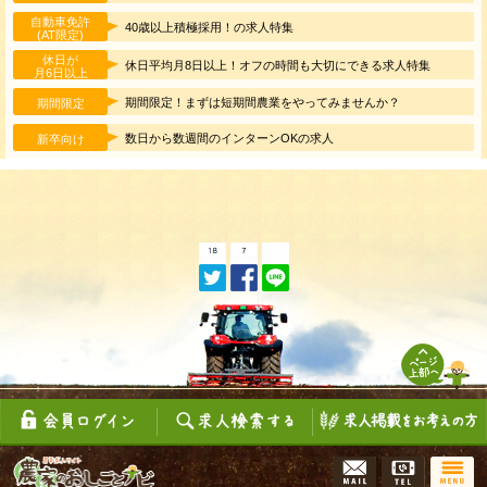
自動車免許
40歳以上積極採用！の求人特集
(AT限定)
休日が
休日平均月8日以上！オフの時間も大切にできる求人特集
月6日以上
期間限定！まずは短期間農業をやってみませんか？
期間限定
数日から数週間のインターンOKの求人
新卒向け