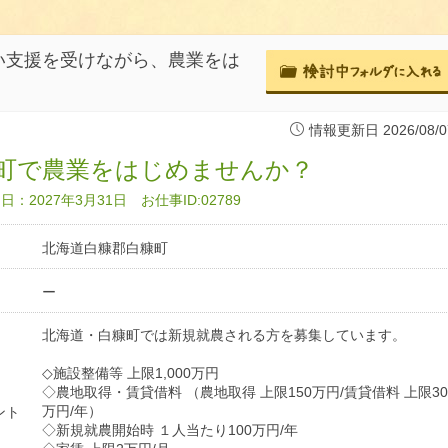
い支援を受けながら、農業をは
情報更新日 2026/08/0
町で農業をはじめませんか？
：2027年3月31日 お仕事ID:02789
北海道白糠郡白糠町
ー
北海道・白糠町では新規就農される方を募集しています。
◇施設整備等 上限1,000万円
◇農地取得・賃貸借料 （農地取得 上限150万円/賃貸借料 上限30
万円/年）
ント
◇新規就農開始時 １人当たり100万円/年