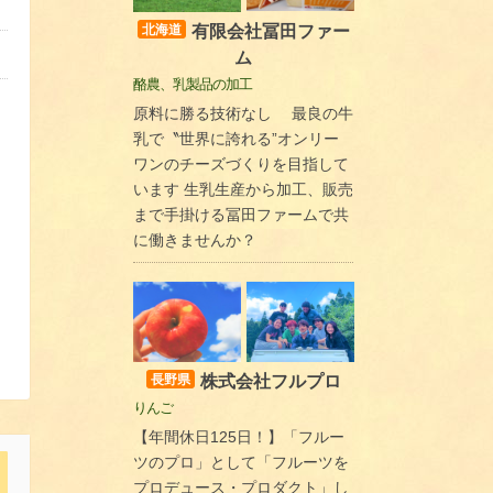
有限会社冨田ファー
北海道
ム
酪農、乳製品の加工
原料に勝る技術なし 最良の牛
乳で〝世界に誇れる”オンリー
ワンのチーズづくりを目指して
います 生乳生産から加工、販売
まで手掛ける冨田ファームで共
に働きませんか？
株式会社フルプロ
長野県
りんご
【年間休日125日！】「フルー
ツのプロ」として「フルーツを
プロデュース・プロダクト」し