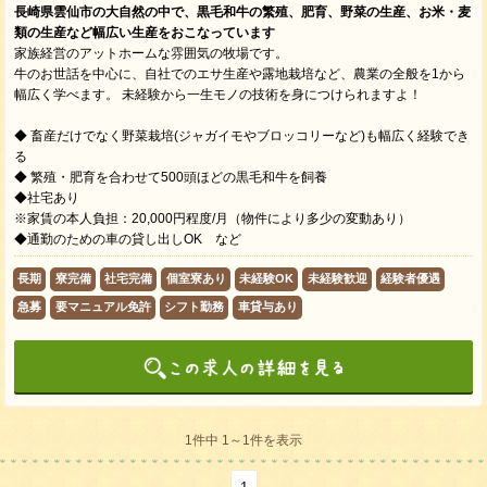
長崎県雲仙市の大自然の中で、黒毛和牛の繁殖、肥育、野菜の生産、お米・麦
類の生産など幅広い生産をおこなっています
家族経営のアットホームな雰囲気の牧場です。
牛のお世話を中心に、自社でのエサ生産や露地栽培など、農業の全般を1から
幅広く学べます。 未経験から一生モノの技術を身につけられますよ！
◆ 畜産だけでなく野菜栽培(ジャガイモやブロッコリーなど)も幅広く経験でき
る
◆ 繁殖・肥育を合わせて500頭ほどの黒毛和牛を飼養
◆社宅あり
※家賃の本人負担：20,000円程度/月（物件により多少の変動あり）
◆通勤のための車の貸し出しOK など
長期
寮完備
社宅完備
個室寮あり
未経験OK
未経験歓迎
経験者優遇
急募
要マニュアル免許
シフト勤務
車貸与あり
1件中 1～1件を表示