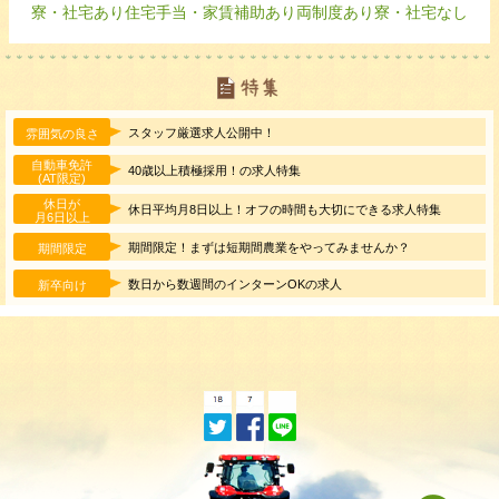
寮・社宅あり
住宅手当・家賃補助あり
両制度あり
寮・社宅なし
スタッフ厳選求人公開中！
雰囲気の良さ
自動車免許
40歳以上積極採用！の求人特集
(AT限定)
休日が
休日平均月8日以上！オフの時間も大切にできる求人特集
月6日以上
期間限定！まずは短期間農業をやってみませんか？
期間限定
数日から数週間のインターンOKの求人
新卒向け