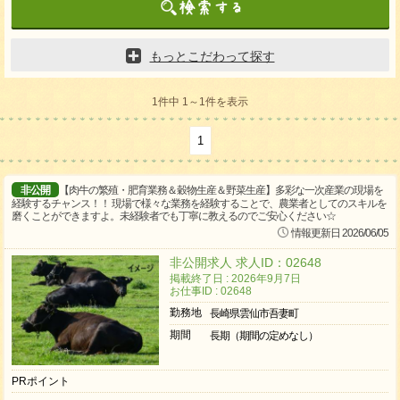
もっとこだわって探す
1件中 1～1件を表示
1
非公開
【肉牛の繁殖・肥育業務＆穀物生産＆野菜生産】多彩な一次産業の現場を
経験するチャンス！！ 現場で様々な業務を経験することで、農業者としてのスキルを
磨くことができますよ。未経験者でも丁寧に教えるのでご安心ください☆
情報更新日 2026/06/05
非公開求人 求人ID：02648
掲載終了日 : 2026年9月7日
お仕事ID : 02648
勤務地
長崎県雲仙市吾妻町
期間
長期（期間の定めなし）
PRポイント