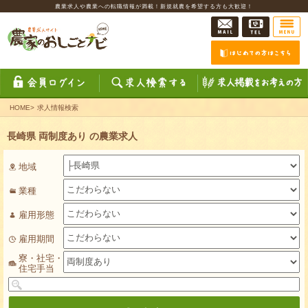
農業求人や農業への転職情報が満載！新規就農を希望する方も大歓迎！
HOME
>
求人情報検索
長崎県 両制度あり の農業求人
地域
業種
雇用形態
雇用期間
寮・社宅・
住宅手当