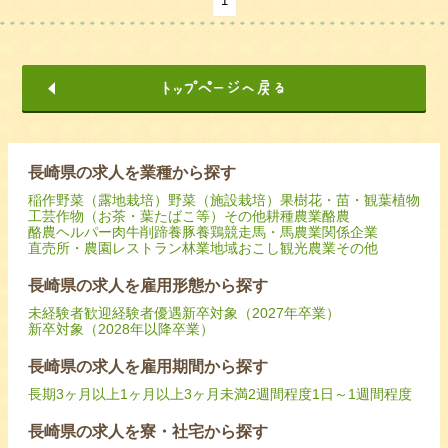
1
長崎県の求人を業種から探す
稲作
野菜（露地栽培）
野菜（施設栽培）
果樹
花・苗・観葉植物
工芸作物（お茶・葉たばこ等）
その他耕種農業
酪農
酪農ヘルパー
肉牛
削蹄
養豚
養鶏
競走馬・馬
農業関係企業
直売所・農園レストラン
林業
地域おこし
観光農業
その他
長崎県の求人を雇用形態から探す
未経験者歓迎
経験者優遇
新卒対象（2027年卒業）
新卒対象（2028年以降卒業）
長崎県の求人を雇用期間から探す
長期
3ヶ月以上
1ヶ月以上3ヶ月未満
2週間程度
1日～1週間程度
長崎県の求人を寮・社宅から探す