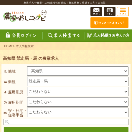
農業求人や農業への転職情報が満載！新規就農を希望する方も大歓迎！
HOME
>
求人情報検索
高知県 競走馬・馬 の農業求人
地域
業種
雇用形態
雇用期間
寮・社宅・
住宅手当