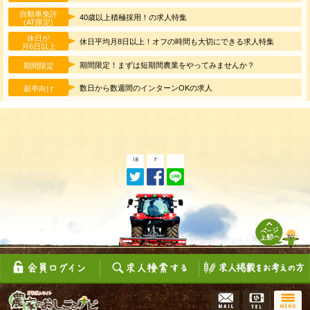
自動車免許
40歳以上積極採用！の求人特集
(AT限定)
休日が
休日平均月8日以上！オフの時間も大切にできる求人特集
月6日以上
期間限定！まずは短期間農業をやってみませんか？
期間限定
数日から数週間のインターンOKの求人
新卒向け