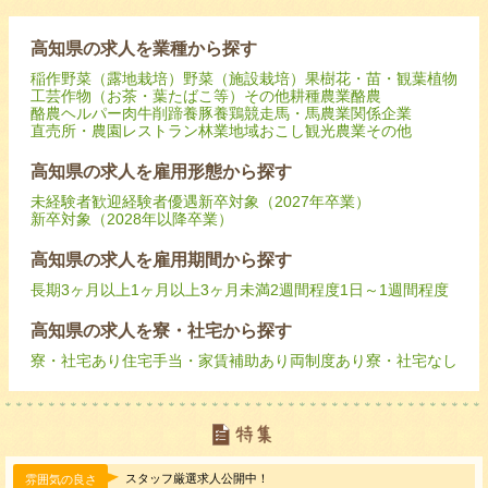
高知県の求人を業種から探す
稲作
野菜（露地栽培）
野菜（施設栽培）
果樹
花・苗・観葉植物
工芸作物（お茶・葉たばこ等）
その他耕種農業
酪農
酪農ヘルパー
肉牛
削蹄
養豚
養鶏
競走馬・馬
農業関係企業
直売所・農園レストラン
林業
地域おこし
観光農業
その他
高知県の求人を雇用形態から探す
未経験者歓迎
経験者優遇
新卒対象（2027年卒業）
新卒対象（2028年以降卒業）
高知県の求人を雇用期間から探す
長期
3ヶ月以上
1ヶ月以上3ヶ月未満
2週間程度
1日～1週間程度
高知県の求人を寮・社宅から探す
寮・社宅あり
住宅手当・家賃補助あり
両制度あり
寮・社宅なし
スタッフ厳選求人公開中！
雰囲気の良さ