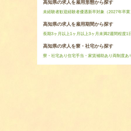
高知県の求人を雇用形態から探す
未経験者歓迎
経験者優遇
新卒対象（2027年卒業
高知県の求人を雇用期間から探す
長期
3ヶ月以上
1ヶ月以上3ヶ月未満
2週間程度
1
高知県の求人を寮・社宅から探す
寮・社宅あり
住宅手当・家賃補助あり
両制度あ