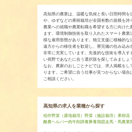
高知県の農業は、温暖な気候と長い日照時間を
や、ゆずなどの果樹栽培が全国有数の規模を誇
農業への就職や農業転職を希望する方に向けた
ます。環境制御技術を取り入れたスマート農業
様な雇用形態があります。独立支援に積極的な
遠方からの移住者を歓迎し、寮完備の住み込み
非常に充実しています。先進的な技術を導入す
い視野であなたに合う選択肢を探してみましょ
なお、農家のおしごとナビでは、求人掲載をし
ります。ご希望に合う仕事が見つからない場合
ご相談ください。
高知県の求人を業種から探す
稲作
野菜（露地栽培）
野菜（施設栽培）
果樹
花
酪農ヘルパー
肉牛
削蹄
養豚
養鶏
競走馬・馬
農業