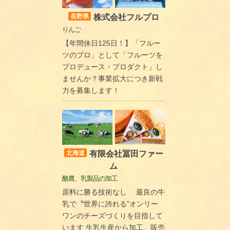
株式会社フルプロ
長野県
りんご
【年間休日125日！】「フルー
ツのプロ」として「フルーツを
プロデュース・プロダクト」し
ませんか？事業拡大につき新戦
力を募集します！
有限会社冨田ファー
北海道
ム
酪農、乳製品の加工
原料に勝る技術なし 最良の牛
乳で〝世界に誇れる”オンリー
ワンのチーズづくりを目指して
います 生乳生産から加工、販売