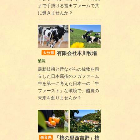
まで手掛ける冨田ファームで共
に働きませんか？
有限会社本川牧場
大分県
酪農
最新技術と昔ながらの放牧を両
立した日本屈指のメガファーム
牛を第一に考えた日本一の「牛
ファースト」な環境で、酪農の
未来を創りませんか？
「柿の里西吉野」柿
奈良県