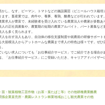
活かし、なす、ピーマン、トマトなどの施設園芸（ビニールハウス栽培
ります。畜産業では、肉牛や、養豚、養鶏、酪農などが行われています
農業求人が豊富で、未経験者を受け入れている農業法人や農家が多数あ
法人の正社員募集や、農繁期の短期の農業アルバイト、パート募集など
法人も多く見られます。
求人を出す法人もあり、自治体の移住支援制度や就農前の研修サポート
る大規模法人からアットホームな農園まで求人の特色は様々です。ぜひ
う。
ていない求人についても「お仕事紹介サービス」でご紹介できる場合が
は、「お仕事紹介サービス」にご登録いただき、キャリアアドバイザー
・苗・観葉植物
工芸作物（お茶・葉たばこ等）
その他耕種農業
酪農
関係企業
直売所・農園レストラン
林業
地域おこし
観光農業
その他