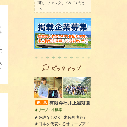
期的にチェックしてみてくださ
い。
）
。
り
多
も
広
あ
に
有限会社井上誠耕園
香川県
オリーブ・柑橘等
★免許なしOK・未経験者歓迎
★日本を代表するオリーブアイ