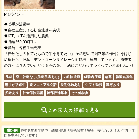
PRポイント
◆若手が活躍中！
◆自社生産による耕畜連携を実現
◆ICT、IoTを活用した農業
◆月給250,000円～
◆賞与、各種手当充実
「自分たちの育てたもので牛を育てたい」 その想いで飼料米の作付けをはじ
め稲わら、牧草、デントコーンサイレージを栽培、給与しています。 消費者
の方々に喜んでいただけるものを、一緒にこだわってつくっていきませんか？
長期
寮・社宅なし(住宅手当あり)
未経験歓迎
経験者優遇
急募
複数名募集
若手が活躍中
要マニュアル免許
長期休暇あり
シフト勤務
賞与あり
昇給あり
社会保険完備
幹部候補募集
その他特典
非公開
愛知県知多半島で、酪農×肥育の複合経営！安全・安心なおいしい牛乳・牛
肉を生産しています！