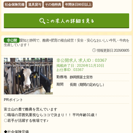
社会保険完備
道具貸与
その他特典
年間休日80日以上
非公開
愛知と静岡で、酪農×肥育の複合経営！安全・安心なおいしい牛乳・牛肉を
生産しています！
情報更新日 2026/08/05
非公開求人 求人ID：03367
掲載終了日 : 2026年11月10日
お仕事ID : 03367
勤務地
静岡県富士宮市
期間
長期（期間の定めなし）
PRポイント
富士山の麓で酪農を営んでいます
〇職場の雰囲気重視ならココで決まり！！ 平均年齢31歳！
〇若手が活躍する牧場です♪
◆社会保険完備