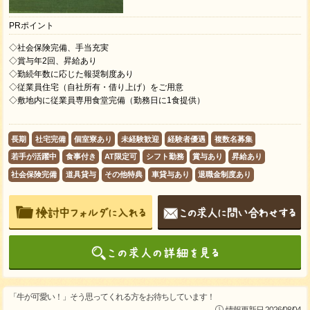
PRポイント
◇社会保険完備、手当充実
◇賞与年2回、昇給あり
◇勤続年数に応じた報奨制度あり
◇従業員住宅（自社所有・借り上げ）をご用意
◇敷地内に従業員専用食堂完備（勤務日に1食提供）
長期
社宅完備
個室寮あり
未経験歓迎
経験者優遇
複数名募集
若手が活躍中
食事付き
AT限定可
シフト勤務
賞与あり
昇給あり
社会保険完備
道具貸与
その他特典
車貸与あり
退職金制度あり
「牛が可愛い！」そう思ってくれる方をお待ちしています！