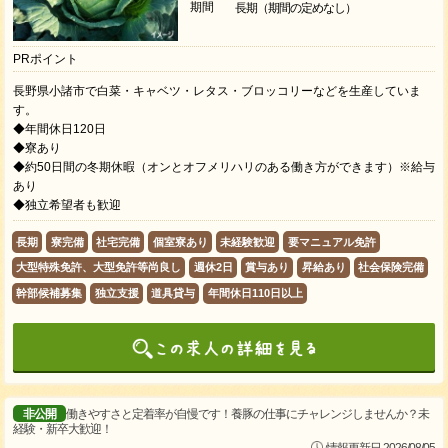
期間
長期（期間の定めなし）
PRポイント
長野県小諸市で白菜・キャベツ・レタス・ブロッコリーなどを生産していま
す。
◆年間休日120日
◆寮あり
◆約50日間の冬期休暇（オンとオフメリハリのある働き方ができます）※給与
あり
◆独立希望者も歓迎
長期
寮完備
社宅完備
個室寮あり
未経験歓迎
要マニュアル免許
大型特殊免許、大型免許等尚良し
週休2日
賞与あり
昇給あり
社会保険完備
幹部候補募集
独立支援
道具貸与
年間休日110日以上
非公開
働きやすさと定着率が自慢です！養豚の仕事にチャレンジしませんか？未
経験・新卒大歓迎！