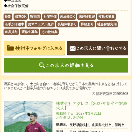
◆手当充実
◆社会保険完備
長期
短期OK
寮完備
社宅完備
未経験OK
未経験歓迎
複数名募集
若手が活躍中
要マニュアル免許
長期休暇あり
昇給あり
社会保険完備
道具貸与
研修生募集
その他特典
野菜と向き合い、土と向き合い、地域を守りながら日本の農業の未来をともに創って
いきませんか？新卒入社の方もゆっくり成長できる環境です！
情報更新日 2026/08/03
株式会社アグレス【2027年新卒生対象
求人】
掲載終了日 : 2027年3月31日
お仕事ID : 04744
勤務地
長野県南牧村、山梨県北杜市、韮崎市
期間