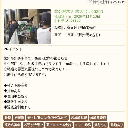
情報更新日 2026/08/05
非公開求人 求人ID：03366
掲載終了日 : 2026年11月10日
お仕事ID : 03366
勤務地
愛知県半田市宝来町
期間
長期（期間の定めなし）
PRポイント
愛知県知多半島で、酪農×肥育の複合経営
肉牛部門では、知多半島のブランド牛「知多牛」を生産しています！
〇職場の雰囲気重視ならココで決まり！！
〇若手が活躍する牧場です♪
◆社会保険完備
◆昇給あり
◆住宅手当あり
◆家族手当あり
◆退職金制度あり
長期
寮完備
寮・社宅なし(住宅手当あり)
未経験歓迎
経験者優遇
複数名募集
若手が活躍中
要マニュアル免許
シフト勤務
賞与あり
昇給あり