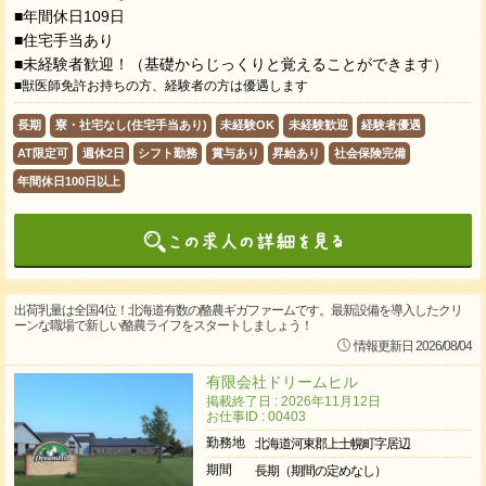
■年間休日109日
■住宅手当あり
■未経験者歓迎！（基礎からじっくりと覚えることができます）
■獣医師免許お持ちの方、経験者の方は優遇します
長期
寮・社宅なし(住宅手当あり)
未経験OK
未経験歓迎
経験者優遇
AT限定可
週休2日
シフト勤務
賞与あり
昇給あり
社会保険完備
年間休日100日以上
出荷乳量は全国4位！北海道有数の酪農ギガファームです。最新設備を導入したクリ
ーンな職場で新しい酪農ライフをスタートしましょう！
情報更新日 2026/08/04
有限会社ドリームヒル
掲載終了日 : 2026年11月12日
お仕事ID : 00403
勤務地
北海道河東郡上士幌町字居辺
期間
長期（期間の定めなし）