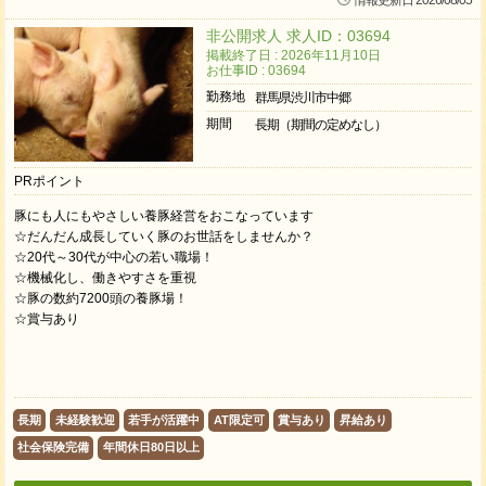
情報更新日 2026/08/05
非公開求人 求人ID：03694
掲載終了日 : 2026年11月10日
お仕事ID : 03694
勤務地
群馬県渋川市中郷
期間
長期（期間の定めなし）
PRポイント
豚にも人にもやさしい養豚経営をおこなっています
☆だんだん成長していく豚のお世話をしませんか？
☆20代～30代が中心の若い職場！
☆機械化し、働きやすさを重視
☆豚の数約7200頭の養豚場！
☆賞与あり
長期
未経験歓迎
若手が活躍中
AT限定可
賞与あり
昇給あり
社会保険完備
年間休日80日以上