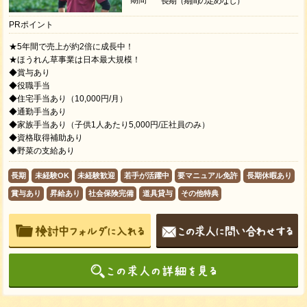
長期（期間の定めなし）
PRポイント
★5年間で売上が約2倍に成長中！
★ほうれん草事業は日本最大規模！
◆賞与あり
◆役職手当
◆住宅手当あり（10,000円/月）
◆通勤手当あり
◆家族手当あり（子供1人あたり5,000円/正社員のみ）
◆資格取得補助あり
◆野菜の支給あり
長期
未経験OK
未経験歓迎
若手が活躍中
要マニュアル免許
長期休暇あり
賞与あり
昇給あり
社会保険完備
道具貸与
その他特典