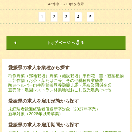
42件中 1～10件を表示
1
2
3
4
5
愛媛県の求人を業種から探す
稲作
野菜（露地栽培）
野菜（施設栽培）
果樹
花・苗・観葉植物
工芸作物（お茶・葉たばこ等）
その他耕種農業
酪農
酪農ヘルパー
肉牛
削蹄
養豚
養鶏
競走馬・馬
農業関係企業
直売所・農園レストラン
林業
地域おこし
観光農業
その他
愛媛県の求人を雇用形態から探す
未経験者歓迎
経験者優遇
新卒対象（2027年卒業）
新卒対象（2028年以降卒業）
愛媛県の求人を雇用期間から探す