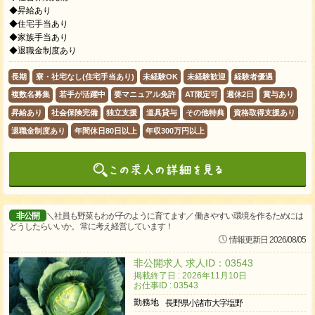
◆昇給あり
◆住宅手当あり
◆家族手当あり
◆退職金制度あり
長期
寮・社宅なし(住宅手当あり)
未経験OK
未経験歓迎
経験者優遇
複数名募集
若手が活躍中
要マニュアル免許
AT限定可
週休2日
賞与あり
昇給あり
社会保険完備
独立支援
道具貸与
その他特典
資格取得支援あり
退職金制度あり
年間休日80日以上
年収300万円以上
非公開
＼社員も野菜もわが子のように育てます／ 働きやすい環境を作るためには
どうしたらいいか。 常に考え経営しています！
情報更新日 2026/08/05
非公開求人 求人ID：03543
掲載終了日 : 2026年11月10日
お仕事ID : 03543
勤務地
長野県小諸市大字塩野