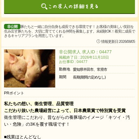
非公開
豚たちと一緒に自分自身も成長できる環境です！ お客様の美味しい笑顔を
生み出す豚たちを、大切に育ててくれる仲間を募集します。未経験OK！着実に成長で
きるキャリアプランを用意しています。
情報更新日 2026/08/05
非公開求人 求人ID：04477
掲載終了日 : 2026年11月10日
お仕事ID : 04477
勤務地
愛知県半田市、常滑市
期間
長期(期間の定めなし)
PRポイント
私たちの想い、衛生管理、品質管理
こだわり抜いた農場経営によって、日本農業賞で特別賞を受賞
衛生管理にこだわり、昔ながらの養豚場のイメージ「キツイ・汚
い・危険」の3Kを覆す職場です！
■残業ほとんどなし