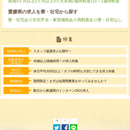
長期
3ヶ月以上
1ヶ月以上3ヶ月未満
2週間程度
1日～1週間程度
愛媛県の求人を寮・社宅から探す
寮・社宅あり
住宅手当・家賃補助あり
両制度あり
寮・社宅なし
スタッフ厳選求人公開中！
雰囲気の良さ
自動車免許
40歳以上積極採用！の求人特集
(AT限定)
休日が
休日平均月8日以上！オフの時間も大切にできる求人特集
月6日以上
期間限定！まずは短期間農業をやってみませんか？
期間限定
数日から数週間のインターンOKの求人
新卒向け