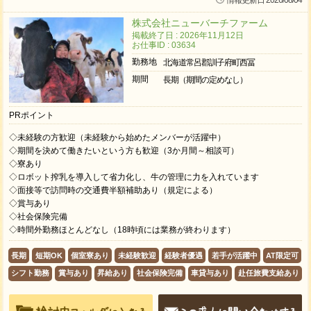
情報更新日 2026/08/04
株式会社ニューバーチファーム
掲載終了日 : 2026年11月12日
お仕事ID : 03634
勤務地
北海道常呂郡訓子府町西冨
期間
長期（期間の定めなし）
PRポイント
◇未経験の方歓迎（未経験から始めたメンバーが活躍中）
◇期間を決めて働きたいという方も歓迎（3か月間～相談可）
◇寮あり
◇ロボット搾乳を導入して省力化し、牛の管理に力を入れています
◇面接等で訪問時の交通費半額補助あり（規定による）
◇賞与あり
◇社会保険完備
◇時間外勤務ほとんどなし（18時頃には業務が終わります）
長期
短期OK
個室寮あり
未経験歓迎
経験者優遇
若手が活躍中
AT限定可
シフト勤務
賞与あり
昇給あり
社会保険完備
車貸与あり
赴任旅費支給あり