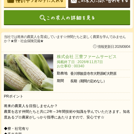
当社では将来の農業人を育成しています☆仲間たちと楽しく農業を学んでみません
か？★寮・社会保険完備★
情報更新日 2026/08/04
株式会社 三豊ファームサービス
掲載終了日 : 2026年11月7日
お仕事ID : 00340
勤務地
香川県観音寺市大野原町大野原
期間
長期（期間の定めなし）
PRポイント
将来の農業人を目指しませんか？
農業を志す仲間たちと共に2年～3年間技術や知識を学んでいただきます。知名
度あるプロ農家がしっかり指導にあたりますので、安心です☆
◆寮・社宅有り