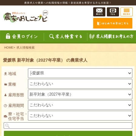
農業求人や農業への転職情報が満載！新規就農を希望する方も大歓迎！
HOME
>
求人情報検索
愛媛県 新卒対象（2027年卒業） の農業求人
地域
業種
雇用形態
雇用期間
寮・社宅・
住宅手当