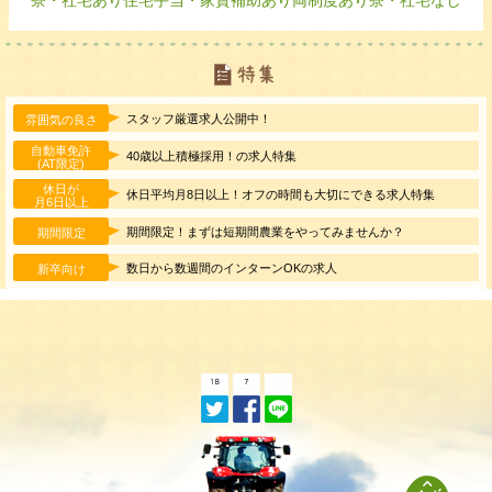
スタッフ厳選求人公開中！
雰囲気の良さ
自動車免許
40歳以上積極採用！の求人特集
(AT限定)
休日が
休日平均月8日以上！オフの時間も大切にできる求人特集
月6日以上
期間限定！まずは短期間農業をやってみませんか？
期間限定
数日から数週間のインターンOKの求人
新卒向け