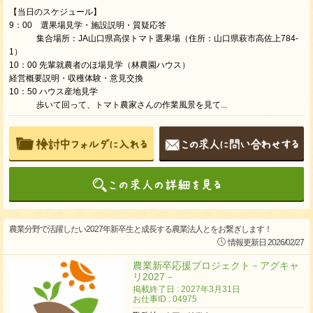
【当日のスケジュール】
9：00 選果場見学・施設説明・質疑応答
集合場所：JA山口県高俣トマト選果場（住所：山口県萩市高佐上784-
1）
10：00 先輩就農者のほ場見学（林農園ハウス）
経営概要説明・収穫体験・意見交換
10：50 ハウス産地見学
歩いて回って、トマト農家さんの作業風景を見て...
農業分野で活躍したい2027年新卒生と成長する農業法人とをお繋ぎします！
情報更新日 2026/02/27
農業新卒応援プロジェクト－アグキャ
リ2027－
掲載終了日 : 2027年3月31日
お仕事ID : 04975