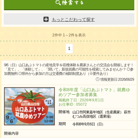
もっとこだわって探す
2件中 1～2件を表示
1
9/6（日）山口あぶトマトの産地見学＆収穫体験＆農家さんとの交流会を開催します！
「見て」、「体験して」、「聞いて」新規就農の可能性を模索してみませんか？ ◎参
加費無料 ◎県外から参加の方は交通費の補助制度あり（※要件あり）
情報更新日 2026/06/29
令和8年度「山口あぶトマト」就農ゆ
めツアー参加者募集
掲載終了日 : 2026年9月1日
お仕事ID : 05072
開催地
山口市阿東嘉年地区（生産農家） 萩市
むつみ高俣地区（選果場）
期間
令和8年9月6日（日）
開催内容