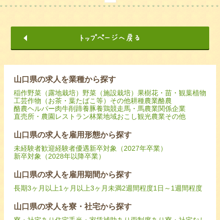
山口県の求人を業種から探す
稲作
野菜（露地栽培）
野菜（施設栽培）
果樹
花・苗・観葉植物
工芸作物（お茶・葉たばこ等）
その他耕種農業
酪農
酪農ヘルパー
肉牛
削蹄
養豚
養鶏
競走馬・馬
農業関係企業
直売所・農園レストラン
林業
地域おこし
観光農業
その他
山口県の求人を雇用形態から探す
未経験者歓迎
経験者優遇
新卒対象（2027年卒業）
新卒対象（2028年以降卒業）
山口県の求人を雇用期間から探す
長期
3ヶ月以上
1ヶ月以上3ヶ月未満
2週間程度
1日～1週間程度
山口県の求人を寮・社宅から探す
寮・社宅あり
住宅手当・家賃補助あり
両制度あり
寮・社宅なし