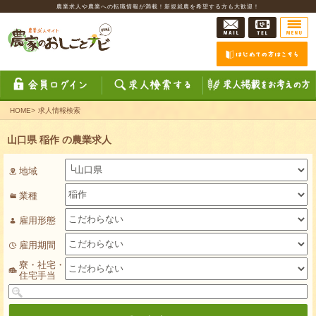
農業求人や農業への転職情報が満載！新規就農を希望する方も大歓迎！
HOME
>
求人情報検索
山口県 稲作 の農業求人
地域
業種
雇用形態
雇用期間
寮・社宅・
住宅手当