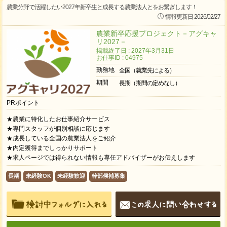
農業分野で活躍したい2027年新卒生と成長する農業法人とをお繋ぎします！
情報更新日 2026/02/27
農業新卒応援プロジェクト－アグキャ
リ2027－
掲載終了日 : 2027年3月31日
お仕事ID : 04975
勤務地
全国（就業先による）
期間
長期（期間の定めなし）
PRポイント
★農業に特化したお仕事紹介サービス
★専門スタッフが個別相談に応じます
★成長している全国の農業法人をご紹介
★内定獲得までしっかりサポート
★求人ページでは得られない情報も専任アドバイザーがお伝えします
長期
未経験OK
未経験歓迎
幹部候補募集