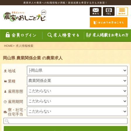
農業求人や農業への転職情報が満載！新規就農を希望する方も大歓迎！
HOME
>
求人情報検索
岡山県 農業関係企業 の農業求人
地域
業種
雇用形態
雇用期間
寮・社宅・
住宅手当