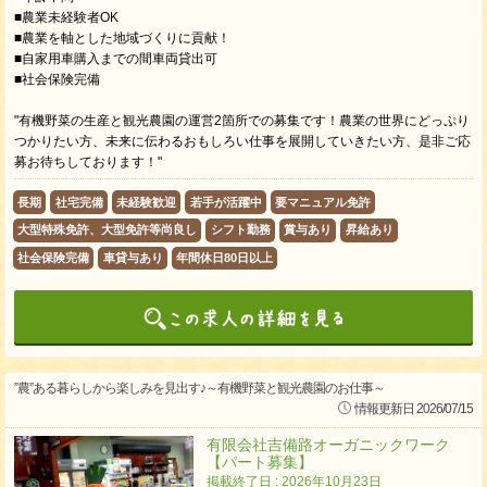
■農業未経験者OK
■農業を軸とした地域づくりに貢献！
■自家用車購入までの間車両貸出可
■社会保険完備
"有機野菜の生産と観光農園の運営2箇所での募集です！農業の世界にどっぷり
つかりたい方、未来に伝わるおもしろい仕事を展開していきたい方、是非ご応
募お待ちしております！"
長期
社宅完備
未経験歓迎
若手が活躍中
要マニュアル免許
大型特殊免許、大型免許等尚良し
シフト勤務
賞与あり
昇給あり
社会保険完備
車貸与あり
年間休日80日以上
”農”ある暮らしから楽しみを見出す♪～有機野菜と観光農園のお仕事～
情報更新日 2026/07/15
有限会社吉備路オーガニックワーク
【パート募集】
掲載終了日 : 2026年10月23日