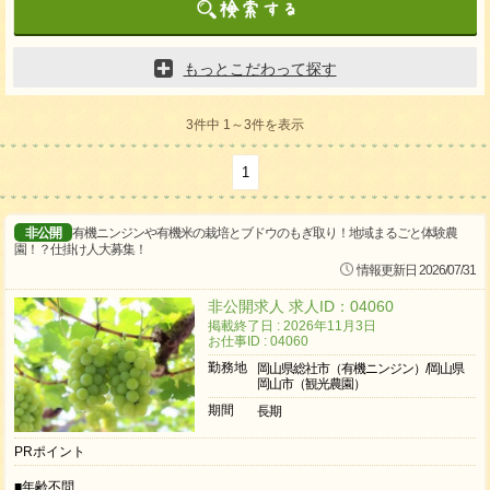
もっとこだわって探す
3件中 1～3件を表示
1
非公開
有機ニンジンや有機米の栽培とブドウのもぎ取り！地域まるごと体験農
園！？仕掛け人大募集！
情報更新日 2026/07/31
非公開求人 求人ID：04060
掲載終了日 : 2026年11月3日
お仕事ID : 04060
勤務地
岡山県総社市（有機ニンジン）/岡山県
岡山市（観光農園）
期間
長期
PRポイント
■年齢不問