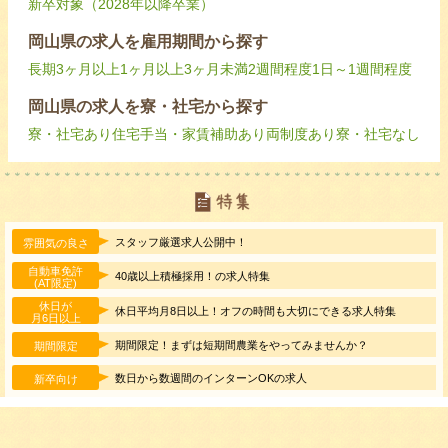
新卒対象（2028年以降卒業）
岡山県の求人を雇用期間から探す
長期
3ヶ月以上
1ヶ月以上3ヶ月未満
2週間程度
1日～1週間程度
岡山県の求人を寮・社宅から探す
寮・社宅あり
住宅手当・家賃補助あり
両制度あり
寮・社宅なし
スタッフ厳選求人公開中！
雰囲気の良さ
自動車免許
40歳以上積極採用！の求人特集
(AT限定)
休日が
休日平均月8日以上！オフの時間も大切にできる求人特集
月6日以上
期間限定！まずは短期間農業をやってみませんか？
期間限定
数日から数週間のインターンOKの求人
新卒向け