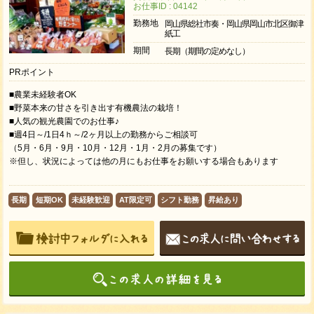
お仕事ID : 04142
勤務地
岡山県総社市奏・岡山県岡山市北区御津
紙工
期間
長期（期間の定めなし）
PRポイント
■農業未経験者OK
■野菜本来の甘さを引き出す有機農法の栽培！
■人気の観光農園でのお仕事♪
■週4日～/1日4ｈ～/2ヶ月以上の勤務からご相談可
（5月・6月・9月・10月・12月・1月・2月の募集です）
※但し、状況によっては他の月にもお仕事をお願いする場合もあります
長期
短期OK
未経験歓迎
AT限定可
シフト勤務
昇給あり