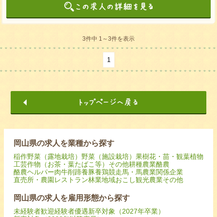
3件中 1～3件を表示
1
岡山県の求人を業種から探す
稲作
野菜（露地栽培）
野菜（施設栽培）
果樹
花・苗・観葉植物
工芸作物（お茶・葉たばこ等）
その他耕種農業
酪農
酪農ヘルパー
肉牛
削蹄
養豚
養鶏
競走馬・馬
農業関係企業
直売所・農園レストラン
林業
地域おこし
観光農業
その他
岡山県の求人を雇用形態から探す
未経験者歓迎
経験者優遇
新卒対象（2027年卒業）