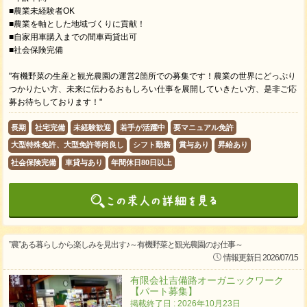
■農業未経験者OK
■農業を軸とした地域づくりに貢献！
■自家用車購入までの間車両貸出可
■社会保険完備
"有機野菜の生産と観光農園の運営2箇所での募集です！農業の世界にどっぷり
つかりたい方、未来に伝わるおもしろい仕事を展開していきたい方、是非ご応
募お待ちしております！"
長期
社宅完備
未経験歓迎
若手が活躍中
要マニュアル免許
大型特殊免許、大型免許等尚良し
シフト勤務
賞与あり
昇給あり
社会保険完備
車貸与あり
年間休日80日以上
”農”ある暮らしから楽しみを見出す♪～有機野菜と観光農園のお仕事～
情報更新日 2026/07/15
有限会社吉備路オーガニックワーク
【パート募集】
掲載終了日 : 2026年10月23日