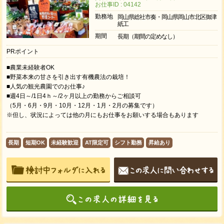
お仕事ID : 04142
勤務地
岡山県総社市奏・岡山県岡山市北区御津
紙工
期間
長期（期間の定めなし）
PRポイント
■農業未経験者OK
■野菜本来の甘さを引き出す有機農法の栽培！
■人気の観光農園でのお仕事♪
■週4日～/1日4ｈ～/2ヶ月以上の勤務からご相談可
（5月・6月・9月・10月・12月・1月・2月の募集です）
※但し、状況によっては他の月にもお仕事をお願いする場合もあります
長期
短期OK
未経験歓迎
AT限定可
シフト勤務
昇給あり