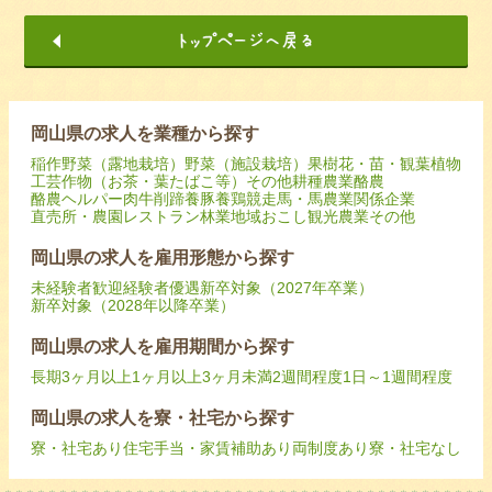
岡山県の求人を業種から探す
稲作
野菜（露地栽培）
野菜（施設栽培）
果樹
花・苗・観葉植物
工芸作物（お茶・葉たばこ等）
その他耕種農業
酪農
酪農ヘルパー
肉牛
削蹄
養豚
養鶏
競走馬・馬
農業関係企業
直売所・農園レストラン
林業
地域おこし
観光農業
その他
岡山県の求人を雇用形態から探す
未経験者歓迎
経験者優遇
新卒対象（2027年卒業）
新卒対象（2028年以降卒業）
岡山県の求人を雇用期間から探す
長期
3ヶ月以上
1ヶ月以上3ヶ月未満
2週間程度
1日～1週間程度
岡山県の求人を寮・社宅から探す
寮・社宅あり
住宅手当・家賃補助あり
両制度あり
寮・社宅なし