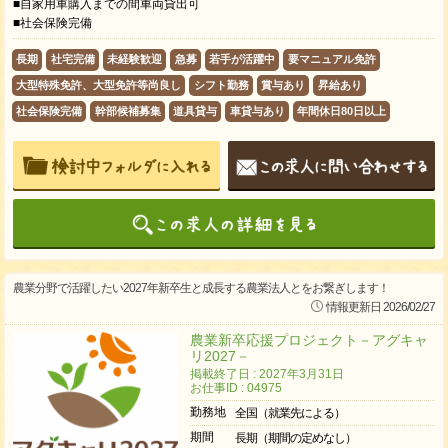
■自家用車購入までの間車両貸出可
■社会保険完備
長期
社宅完備
未経験歓迎
急募
若手が活躍中
要マニュアル免許
大型特殊免許、大型免許等尚良し
シフト勤務
賞与あり
昇給あり
社会保険完備
幹部候補募集
道具貸与
車貸与あり
年間休日80日以上
農業分野で活躍したい2027年新卒生と成長する農業法人とをお繋ぎします！
情報更新日 2026/02/27
農業新卒応援プロジェクト－アグキャ
リ2027－
掲載終了日 : 2027年3月31日
お仕事ID : 04975
勤務地
全国（就業先による）
期間
長期（期間の定めなし）