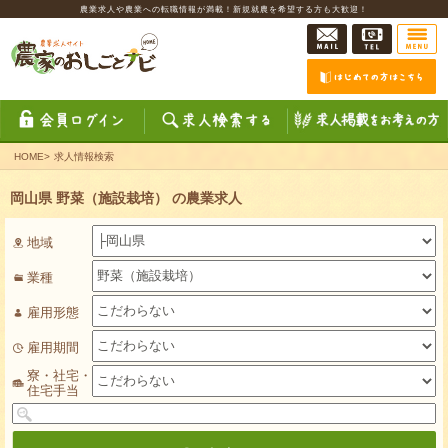
農業求人や農業への転職情報が満載！新規就農を希望する方も大歓迎！
HOME
>
求人情報検索
岡山県 野菜（施設栽培） の農業求人
地域
業種
雇用形態
雇用期間
寮・社宅・
住宅手当