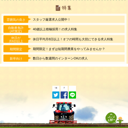
スタッフ厳選求人公開中！
雰囲気の良さ
自動車免許
40歳以上積極採用！の求人特集
(AT限定)
休日が
休日平均月8日以上！オフの時間も大切にできる求人特集
月6日以上
期間限定！まずは短期間農業をやってみませんか？
期間限定
数日から数週間のインターンOKの求人
新卒向け