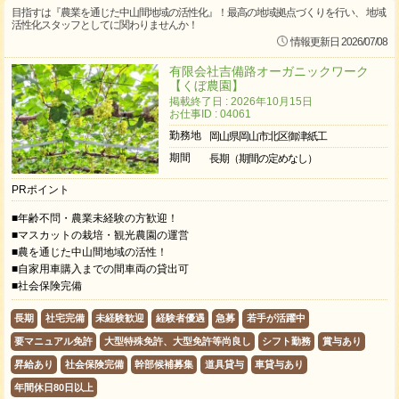
目指すは『農業を通じた中山間地域の活性化』！最高の地域拠点づくりを行い、 地域
活性化スタッフとしてに関わりませんか！
情報更新日 2026/07/08
有限会社吉備路オーガニックワーク
【くぼ農園】
掲載終了日 : 2026年10月15日
お仕事ID : 04061
勤務地
岡山県岡山市北区御津紙工
期間
長期（期間の定めなし）
PRポイント
■年齢不問・農業未経験の方歓迎！
■マスカットの栽培・観光農園の運営
■農を通じた中山間地域の活性！
■自家用車購入までの間車両の貸出可
■社会保険完備
長期
社宅完備
未経験歓迎
経験者優遇
急募
若手が活躍中
要マニュアル免許
大型特殊免許、大型免許等尚良し
シフト勤務
賞与あり
昇給あり
社会保険完備
幹部候補募集
道具貸与
車貸与あり
年間休日80日以上