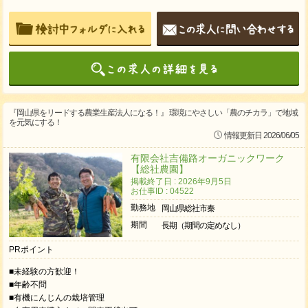
『岡山県をリードする農業生産法人になる！』 環境にやさしい「農のチカラ」で地域
を元気にする！
情報更新日 2026/06/05
有限会社吉備路オーガニックワーク
【総社農園】
掲載終了日 : 2026年9月5日
お仕事ID : 04522
勤務地
岡山県総社市秦
期間
長期（期間の定めなし）
PRポイント
■未経験の方歓迎！
■年齢不問
■有機にんじんの栽培管理