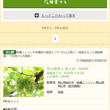
もっとこだわって探す
5件中 1～5件を表示
1
非公開
有機ニンジンや有機米の栽培とブドウのもぎ取り！地域まるごと体験農
園！？仕掛け人大募集！
情報更新日 2026/07/31
非公開求人 求人ID：04060
掲載終了日 : 2026年11月3日
お仕事ID : 04060
勤務地
岡山県総社市（有機ニンジン）/岡山県
岡山市（観光農園）
期間
長期
PRポイント
■年齢不問