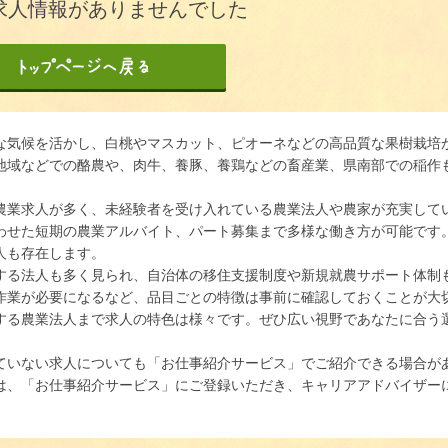
求人情報がありませんでした
な気候を活かし、白桃やマスカット、ピオーネなどの高品質な果樹栽培
地域などでの酪農や、肉牛、養豚、養鶏などの畜産業、県南部での稲作
農業求人が多く、未経験者を受け入れている農業法人や農家が充実して
わせた短期の農業アルバイト、パート募集まで多様な働き方が可能です
人も存在します。
する法人も多く見られ、自治体の移住支援制度や新規就農サポート体制
作業が必要になるなど、品目ごとの特徴は事前に確認しておくことが大
する農業法人まで求人の特色は様々です。ぜひ広い視野であなたに合う
ていない求人についても「お仕事紹介サービス」でご紹介できる場合が
は、「お仕事紹介サービス」にご登録いただき、キャリアアドバイザー