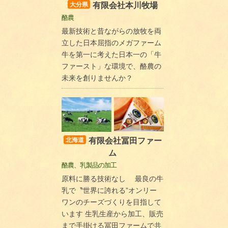
有限会社本川牧場
大分県
酪農
最新技術と昔ながらの放牧を両
立した日本屈指のメガファーム
牛を第一に考えた日本一の「牛
ファースト」な環境で、酪農の
未来を創りませんか？
有限会社冨田ファー
北海道
ム
酪農、乳製品の加工
原料に勝る技術なし 最良の牛
乳で〝世界に誇れる”オンリー
ワンのチーズづくりを目指して
います 生乳生産から加工、販売
まで手掛ける冨田ファームで共