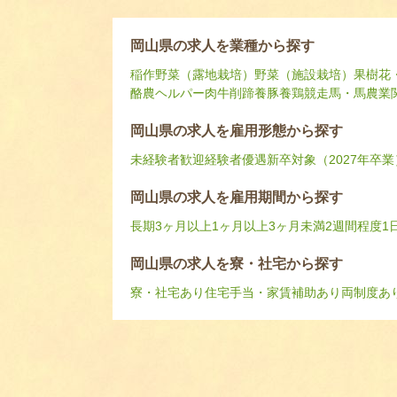
岡山県の求人を業種から探す
稲作
野菜（露地栽培）
野菜（施設栽培）
果樹
花
酪農ヘルパー
肉牛
削蹄
養豚
養鶏
競走馬・馬
農業
岡山県の求人を雇用形態から探す
未経験者歓迎
経験者優遇
新卒対象（2027年卒業
岡山県の求人を雇用期間から探す
長期
3ヶ月以上
1ヶ月以上3ヶ月未満
2週間程度
1
岡山県の求人を寮・社宅から探す
寮・社宅あり
住宅手当・家賃補助あり
両制度あ