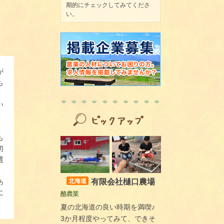
期的にチェックしてみてくださ
い。
が
も
い
。
も
切
選
有限会社樋口農場
北海道
あ
に
酪農業
夏の北海道の良い時期を満喫♪
3か月程度やってみて、できそ