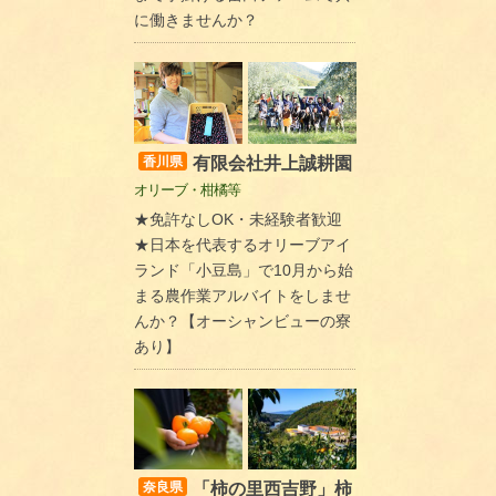
に働きませんか？
有限会社井上誠耕園
香川県
オリーブ・柑橘等
★免許なしOK・未経験者歓迎
★日本を代表するオリーブアイ
ランド「小豆島」で10月から始
まる農作業アルバイトをしませ
んか？【オーシャンビューの寮
あり】
「柿の里西吉野」柿
奈良県