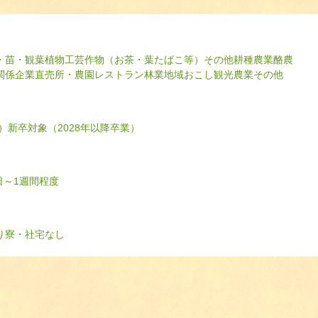
・苗・観葉植物
工芸作物（お茶・葉たばこ等）
その他耕種農業
酪農
関係企業
直売所・農園レストラン
林業
地域おこし
観光農業
その他
）
新卒対象（2028年以降卒業）
日～1週間程度
り
寮・社宅なし