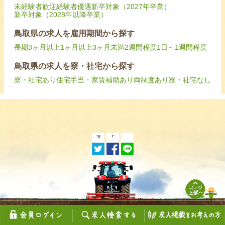
未経験者歓迎
経験者優遇
新卒対象（2027年卒業）
新卒対象（2028年以降卒業）
鳥取県の求人を雇用期間から探す
長期
3ヶ月以上
1ヶ月以上3ヶ月未満
2週間程度
1日～1週間程度
鳥取県の求人を寮・社宅から探す
寮・社宅あり
住宅手当・家賃補助あり
両制度あり
寮・社宅なし