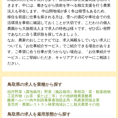
きます。中には、働きながら技術を学べる独立支援を行う農業
法人も存在します。 中山間地域が多く冬は積雪もあるため、
移住を前提に仕事を探される方は、雪への適応や車社会での生
活環境を事前に確認しておくことが大切です。こだわりの個人
農園から大規模法人まで求人の特色は様々です。ぜひ広い視野
であなたに合う選択肢を探してみましょう。
なお、農家のおしごとナビでは、求人掲載をしていない求人に
ついても「お仕事紹介サービス」でご紹介できる場合がありま
す。ご希望に合う仕事が見つからない場合は、「お仕事紹介サ
ービス」にご登録いただき、キャリアアドバイザーにご相談く
ださい。
鳥取県の求人を業種から探す
稲作
野菜（露地栽培）
野菜（施設栽培）
果樹
花・苗・観葉植物
工芸作物（お茶・葉たばこ等）
その他耕種農業
酪農
酪農ヘルパー
肉牛
削蹄
養豚
養鶏
競走馬・馬
農業関係企業
直売所・農園レストラン
林業
地域おこし
観光農業
その他
鳥取県の求人を雇用形態から探す