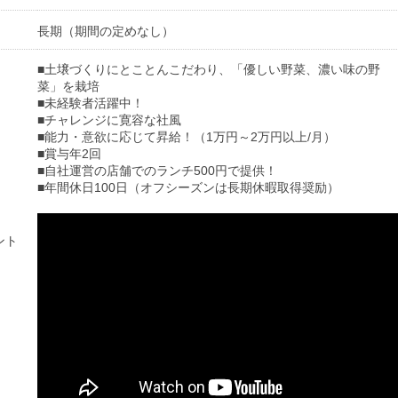
長期（期間の定めなし）
■土壌づくりにとことんこだわり、「優しい野菜、濃い味の野
菜」を栽培
■未経験者活躍中！
■チャレンジに寛容な社風
■能力・意欲に応じて昇給！（1万円～2万円以上/月）
■賞与年2回
■自社運営の店舗でのランチ500円で提供！
■年間休日100日（オフシーズンは長期休暇取得奨励）
ント