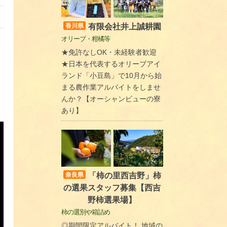
有限会社井上誠耕園
香川県
オリーブ・柑橘等
★免許なしOK・未経験者歓迎
★日本を代表するオリーブアイ
ランド「小豆島」で10月から始
まる農作業アルバイトをしませ
んか？【オーシャンビューの寮
あり】
「柿の里西吉野」柿
奈良県
の選果スタッフ募集【西吉
野柿選果場】
柿の選別や箱詰め
◎期間限定アルバイト！ 地域の