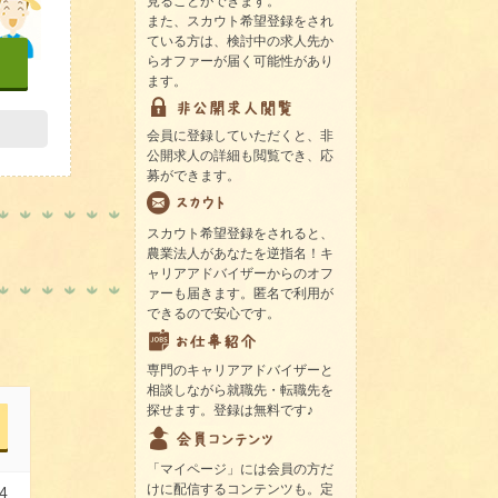
見ることができます。
また、スカウト希望登録をされ
ている方は、検討中の求人先か
らオファーが届く可能性があり
ます。
会員に登録していただくと、非
公開求人の詳細も閲覧でき、応
募ができます。
スカウト希望登録をされると、
農業法人があなたを逆指名！キ
ャリアアドバイザーからのオフ
ァーも届きます。匿名で利用が
できるので安心です。
専門のキャリアアドバイザーと
相談しながら就職先・転職先を
探せます。登録は無料です♪
「マイページ」には会員の方だ
けに配信するコンテンツも。定
4