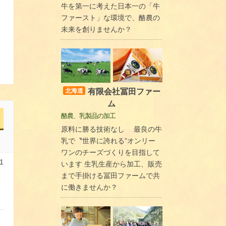
牛を第一に考えた日本一の「牛
ファースト」な環境で、酪農の
未来を創りませんか？
有限会社冨田ファー
北海道
ム
酪農、乳製品の加工
原料に勝る技術なし 最良の牛
乳で〝世界に誇れる”オンリー
ワンのチーズづくりを目指して
1
います 生乳生産から加工、販売
まで手掛ける冨田ファームで共
に働きませんか？