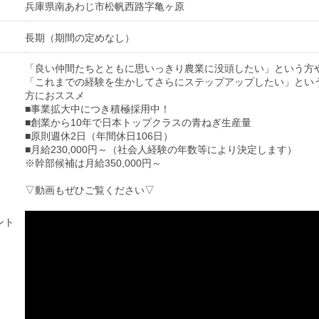
兵庫県南あわじ市松帆西路字亀ヶ原
長期（期間の定めなし）
「良い仲間たちとともに思いっきり農業に没頭したい」という方
「これまでの経験を生かしてさらにステップアップしたい」とい
方におススメ
■事業拡大中につき積極採用中！
■創業から10年で日本トップクラスの青ねぎ生産量
■原則週休2日（年間休日106日）
■月給230,000円～（社会人経験の年数等により決定します）
※幹部候補は月給350,000円～
▽動画もぜひご覧ください▽
ント