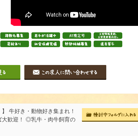
】 牛好き・動物好き集まれ！
大歓迎！ ◎乳牛・肉牛飼育の