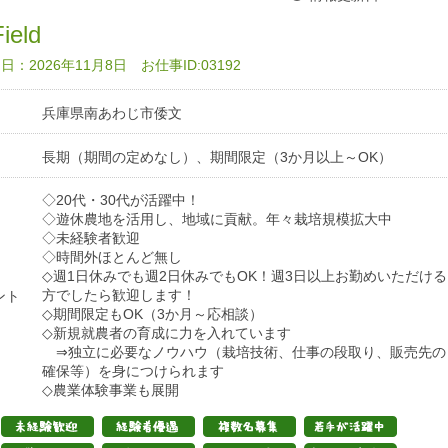
ield
：2026年11月8日 お仕事ID:03192
兵庫県南あわじ市倭文
長期（期間の定めなし）、期間限定（3か月以上～OK）
◇20代・30代が活躍中！
◇遊休農地を活用し、地域に貢献。年々栽培規模拡大中
◇未経験者歓迎
◇時間外ほとんど無し
◇週1日休みでも週2日休みでもOK！週3日以上お勤めいただける
方でしたら歓迎します！
ント
◇期間限定もOK（3か月～応相談）
◇新規就農者の育成に力を入れています
⇒独立に必要なノウハウ（栽培技術、仕事の段取り、販売先の
確保等）を身につけられます
◇農業体験事業も展開