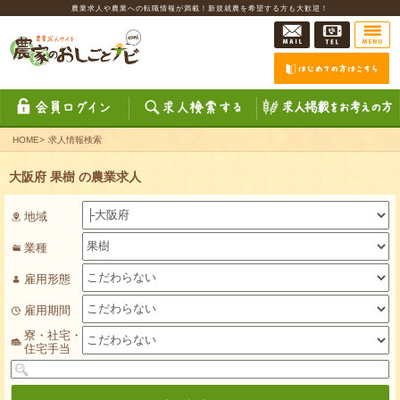
農業求人や農業への転職情報が満載！新規就農を希望する方も大歓迎！
HOME
>
求人情報検索
大阪府 果樹 の農業求人
地域
業種
雇用形態
雇用期間
寮・社宅・
住宅手当