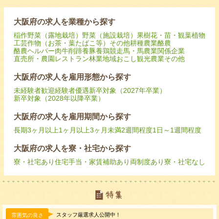
大阪府の求人を業種から探す
稲作
野菜（露地栽培）
野菜（施設栽培）
果樹
花・苗・観葉植物
工芸作物（お茶・葉たばこ等）
その他耕種農業
酪農
酪農ヘルパー
肉牛
削蹄
養豚
養鶏
競走馬・馬
農業関係企業
直売所・農園レストラン
林業
地域おこし
観光農業
その他
大阪府の求人を雇用形態から探す
未経験者歓迎
経験者優遇
新卒対象（2027年卒業）
新卒対象（2028年以降卒業）
大阪府の求人を雇用期間から探す
長期
3ヶ月以上
1ヶ月以上3ヶ月未満
2週間程度
1日～1週間程度
大阪府の求人を寮・社宅から探す
寮・社宅あり
住宅手当・家賃補助あり
両制度あり
寮・社宅なし
スタッフ厳選求人公開中！
雰囲気の良さ