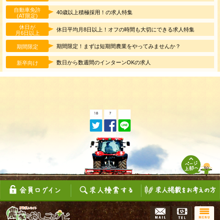
自動車免許
40歳以上積極採用！の求人特集
(AT限定)
休日が
休日平均月8日以上！オフの時間も大切にできる求人特集
月6日以上
期間限定！まずは短期間農業をやってみませんか？
期間限定
数日から数週間のインターンOKの求人
新卒向け