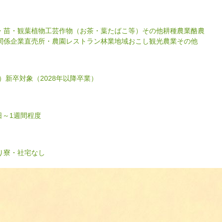
・苗・観葉植物
工芸作物（お茶・葉たばこ等）
その他耕種農業
酪農
関係企業
直売所・農園レストラン
林業
地域おこし
観光農業
その他
）
新卒対象（2028年以降卒業）
日～1週間程度
り
寮・社宅なし