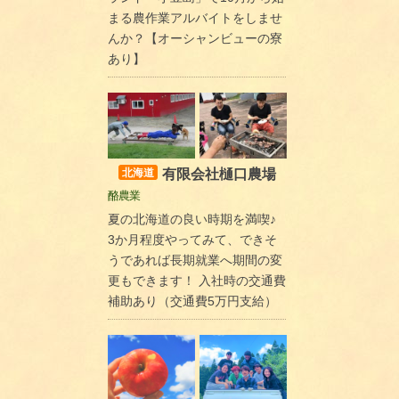
まる農作業アルバイトをしませ
んか？【オーシャンビューの寮
あり】
有限会社樋口農場
北海道
酪農業
夏の北海道の良い時期を満喫♪
3か月程度やってみて、できそ
うであれば長期就業へ期間の変
更もできます！ 入社時の交通費
補助あり（交通費5万円支給）