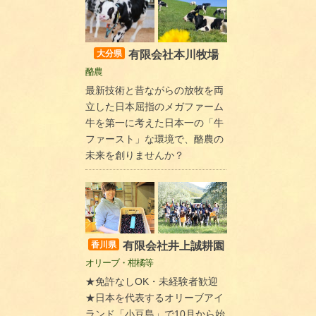
有限会社本川牧場
大分県
酪農
最新技術と昔ながらの放牧を両
立した日本屈指のメガファーム
牛を第一に考えた日本一の「牛
ファースト」な環境で、酪農の
未来を創りませんか？
有限会社井上誠耕園
香川県
オリーブ・柑橘等
★免許なしOK・未経験者歓迎
★日本を代表するオリーブアイ
ランド「小豆島」で10月から始