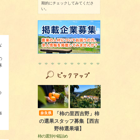
期的にチェックしてみてくださ
い。
な
の
豚
。
ラ
「柿の里西吉野」柿
奈良県
事
の選果スタッフ募集【西吉
野柿選果場】
柿の選別や箱詰め