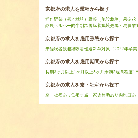
京都府の求人を業種から探す
稲作
野菜（露地栽培）
野菜（施設栽培）
果樹
花
酪農ヘルパー
肉牛
削蹄
養豚
養鶏
競走馬・馬
農業
京都府の求人を雇用形態から探す
未経験者歓迎
経験者優遇
新卒対象（2027年卒業
京都府の求人を雇用期間から探す
長期
3ヶ月以上
1ヶ月以上3ヶ月未満
2週間程度
1
京都府の求人を寮・社宅から探す
寮・社宅あり
住宅手当・家賃補助あり
両制度あ