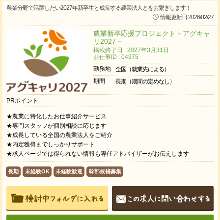
農業分野で活躍したい2027年新卒生と成長する農業法人とをお繋ぎします！
情報更新日 2026/02/27
農業新卒応援プロジェクト－アグキャ
リ2027－
掲載終了日 : 2027年3月31日
お仕事ID : 04975
勤務地
全国（就業先による）
期間
長期（期間の定めなし）
PRポイント
★農業に特化したお仕事紹介サービス
★専門スタッフが個別相談に応じます
★成長している全国の農業法人をご紹介
★内定獲得までしっかりサポート
★求人ページでは得られない情報も専任アドバイザーがお伝えします
長期
未経験OK
未経験歓迎
幹部候補募集