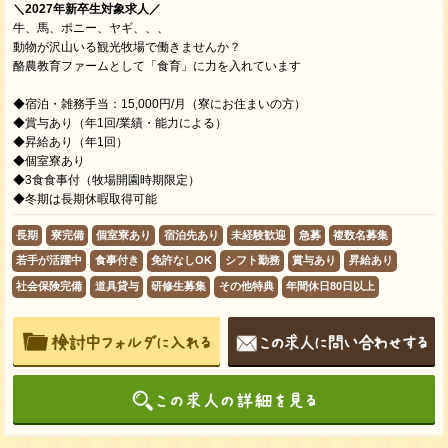
＼2027年新卒生対象求人／
牛、馬、ポニー、ヤギ、、、
動物が沢山いる観光牧場で働きませんか？
酪農教育ファームとして「食育」に力を入れています
◆宿泊・雑務手当：15,000円/月（寮にお住まいの方）
◆賞与あり（年1回/業績・能力による）
◆昇給あり（年1回）
◆個室寮あり
◆3食食事付（牧場開園時期限定）
◆冬期は長期休暇取得可能
長期
寮完備
個室寮あり
宿泊先あり
未経験歓迎
急募
複数名募集
若手が活躍中
食事付き
免許なしOK
シフト勤務
賞与あり
昇給あり
社会保険完備
道具貸与
研修生募集
その他特典
年間休日80日以上