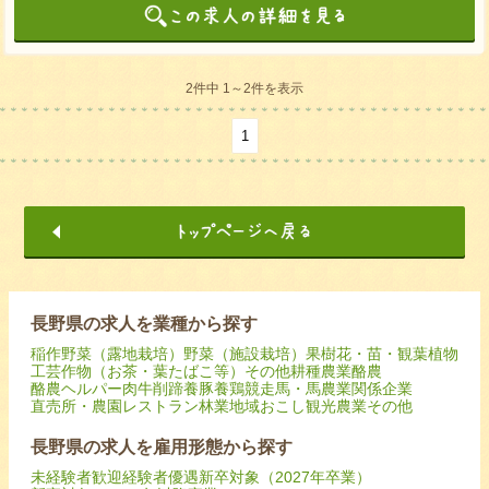
2件中 1～2件を表示
1
長野県の求人を業種から探す
稲作
野菜（露地栽培）
野菜（施設栽培）
果樹
花・苗・観葉植物
工芸作物（お茶・葉たばこ等）
その他耕種農業
酪農
酪農ヘルパー
肉牛
削蹄
養豚
養鶏
競走馬・馬
農業関係企業
直売所・農園レストラン
林業
地域おこし
観光農業
その他
長野県の求人を雇用形態から探す
未経験者歓迎
経験者優遇
新卒対象（2027年卒業）