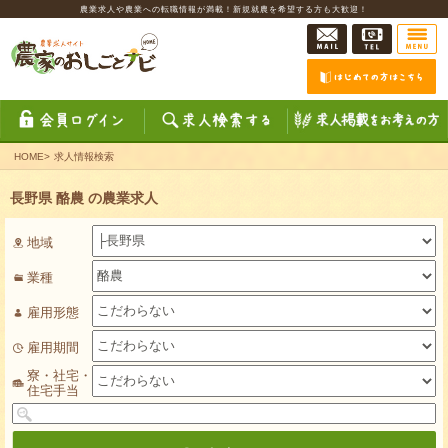
農業求人や農業への転職情報が満載！新規就農を希望する方も大歓迎！
HOME
>
求人情報検索
長野県 酪農 の農業求人
地域
業種
雇用形態
雇用期間
寮・社宅・
住宅手当