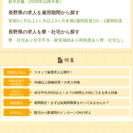
新卒対象（2028年以降卒業）
長野県の求人を雇用期間から探す
長期
3ヶ月以上
1ヶ月以上3ヶ月未満
2週間程度
1日～1週間程度
長野県の求人を寮・社宅から探す
寮・社宅あり
住宅手当・家賃補助あり
両制度あり
寮・社宅なし
スタッフ厳選求人公開中！
雰囲気の良さ
自動車免許
40歳以上積極採用！の求人特集
(AT限定)
休日が
休日平均月8日以上！オフの時間も大切にできる求人特集
月6日以上
期間限定！まずは短期間農業をやってみませんか？
期間限定
数日から数週間のインターンOKの求人
新卒向け