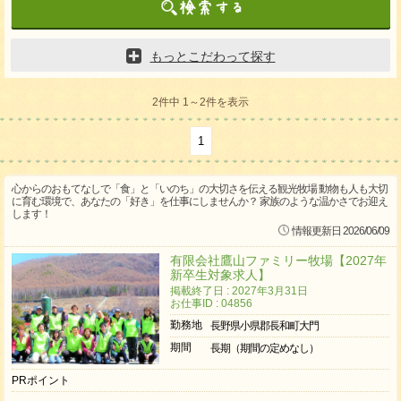
もっとこだわって探す
2件中 1～2件を表示
1
心からのおもてなしで「食」と「いのち」の大切さを伝える観光牧場 動物も人も大切
に育む環境で、あなたの「好き」を仕事にしませんか？ 家族のような温かさでお迎え
します！
情報更新日 2026/06/09
有限会社鷹山ファミリー牧場【2027年
新卒生対象求人】
掲載終了日 : 2027年3月31日
お仕事ID : 04856
勤務地
長野県小県郡長和町大門
期間
長期（期間の定めなし）
PRポイント