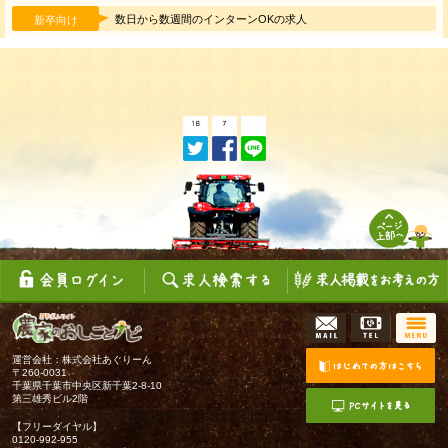
数日から数週間のインターンOKの求人
新卒向け
運営会社：株式会社あぐりーん
〒260-0031
千葉県千葉市中央区新千葉2-8-10
第三雄秀ビル2階
【フリーダイヤル】
0120-992-955