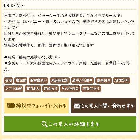
PRポイント
日本でも数少ない、ジャージー牛の放牧酪農をおこなうラブリー牧場♪
牛の他に、鶏・ポニー・猫・犬もいますので、動物好きの方にお越しいただき
たいです
自分たちの牧場で採れた、卵や牛乳でシュークリームなどの加工食品も作って
います！
無農薬の牧草作り、稲作、畑作にも取り組んでいます
◆農業・酪農の経験がない方OK♪
◆寮あり（一軒家の個室完備シェアハウス、家賃・光熱費・食費計3.5万円/
月）
長期
寮完備
個室寮あり
未経験歓迎
若手が活躍中
食事付き
AT限定可
シフト勤務
賞与あり
昇給あり
その他特典
車貸与あり