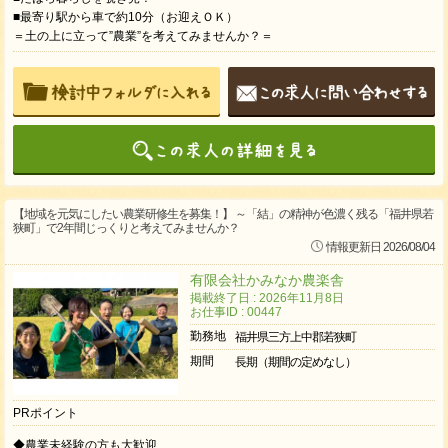
■最寄り駅から車で約10分（お迎えＯＫ）
＝土の上に立って”農業”を考えてみませんか？＝
【地域を元気にしたい農業研修生を募集！】 ～「結」の精神が色濃く残る「福井県若
狭町」で2年間じっくりと考えてみませんか？
情報更新日 2026/08/04
有限会社かみなか農楽舎
掲載終了日 : 2026年11月8日
お仕事ID : 00447
勤務地
福井県三方上中郡若狭町
期間
長期（期間の定めなし）
PRポイント
◆農業未経験の方も大歓迎