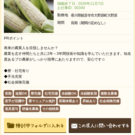
掲載終了日 : 2026年11月7日
お仕事ID : 00340
勤務地
香川県観音寺市大野原町大野原
期間
長期（期間の定めなし）
PRポイント
将来の農業人を目指しませんか？
農業を志す仲間たちと共に2年～3年間技術や知識を学んでいただきます。知名
度あるプロ農家がしっかり指導にあたりますので、安心です☆
◆寮・社宅有り
◆手当充実
◆社会保険完備
長期
短期OK
寮完備
社宅完備
未経験OK
未経験歓迎
複数名募集
若手が活躍中
要マニュアル免許
長期休暇あり
昇給あり
社会保険完備
道具貸与
研修生募集
その他特典