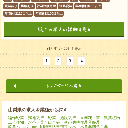
賞与あり
昇給あり
社会保険完備
道具貸与
年間休日80日以上
年間休日110日以上
年間休日100日以上
31件中 1～10件を表示
1
2
3
4
山梨県の求人を業種から探す
稲作
野菜（露地栽培）
野菜（施設栽培）
果樹
花・苗・観葉植物
工芸作物（お茶・葉たばこ等）
その他耕種農業
酪農
酪農ヘルパー
肉牛
削蹄
養豚
養鶏
競走馬・馬
農業関係企業