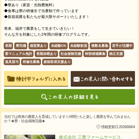
◆寮あり（家賃・光熱費無料）
◆食事は寮の研修生で当番制で作っています
◆新規就農を私たちが最大限サポートいたします！
将来、福井で農業をして生きていきたい！
そんな方を対象にした2年間の研修プログラムです。
長期
寮完備
個室寮あり
未経験OK
未経験歓迎
複数名募集
若手が活躍中
要マニュアル免許
長期休暇あり
社会保険完備
幹部候補募集
独立支援
道具貸与
研修生募集
資格取得支援あり
当社では将来の農業人を育成しています☆仲間たちと楽しく農業を学んでみません
か？★寮・社会保険完備★
情報更新日 2026/08/04
株式会社 三豊ファームサービス