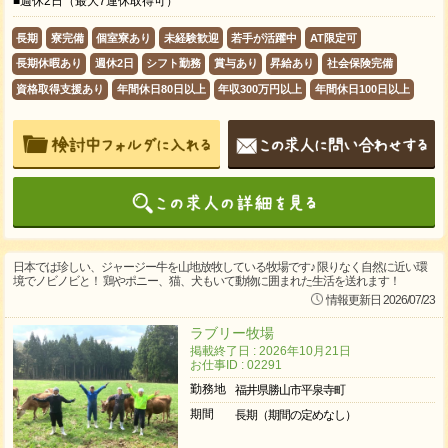
■週休2日（最大7連休取得可）
長期
寮完備
個室寮あり
未経験歓迎
若手が活躍中
AT限定可
長期休暇あり
週休2日
シフト勤務
賞与あり
昇給あり
社会保険完備
資格取得支援あり
年間休日80日以上
年収300万円以上
年間休日100日以上
日本では珍しい、ジャージー牛を山地放牧している牧場です♪ 限りなく自然に近い環
境でノビノビと！ 鶏やポニー、猫、犬もいて動物に囲まれた生活を送れます！
情報更新日 2026/07/23
ラブリー牧場
掲載終了日 : 2026年10月21日
お仕事ID : 02291
勤務地
福井県勝山市平泉寺町
期間
長期（期間の定めなし）