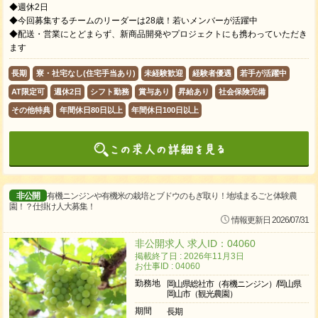
◆週休2日
◆今回募集するチームのリーダーは28歳！若いメンバーが活躍中
◆配送・営業にとどまらず、新商品開発やプロジェクトにも携わっていただき
ます
長期
寮・社宅なし(住宅手当あり)
未経験歓迎
経験者優遇
若手が活躍中
AT限定可
週休2日
シフト勤務
賞与あり
昇給あり
社会保険完備
その他特典
年間休日80日以上
年間休日100日以上
非公開
有機ニンジンや有機米の栽培とブドウのもぎ取り！地域まるごと体験農
園！？仕掛け人大募集！
情報更新日 2026/07/31
非公開求人 求人ID：04060
掲載終了日 : 2026年11月3日
お仕事ID : 04060
勤務地
岡山県総社市（有機ニンジン）/岡山県
岡山市（観光農園）
期間
長期