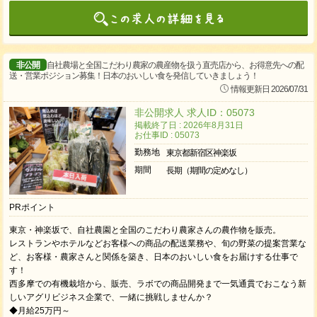
非公開
自社農場と全国こだわり農家の農産物を扱う直売店から、お得意先への配
送・営業ポジション募集！日本のおいしい食を発信していきましょう！
情報更新日 2026/07/31
非公開求人 求人ID：05073
掲載終了日 : 2026年8月31日
お仕事ID : 05073
勤務地
東京都新宿区神楽坂
期間
長期（期間の定めなし）
PRポイント
東京・神楽坂で、自社農園と全国のこだわり農家さんの農作物を販売。
レストランやホテルなどお客様への商品の配送業務や、旬の野菜の提案営業な
ど、お客様・農家さんと関係を築き、日本のおいしい食をお届けする仕事で
す！
西多摩での有機栽培から、販売、ラボでの商品開発まで一気通貫でおこなう新
しいアグリビジネス企業で、一緒に挑戦しませんか？
◆月給25万円～