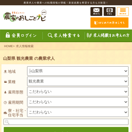
農業求人や農業への転職情報が満載！新規就農を希望する方も大歓迎！
HOME
>
求人情報検索
山梨県 観光農業 の農業求人
地域
業種
雇用形態
雇用期間
寮・社宅・
住宅手当