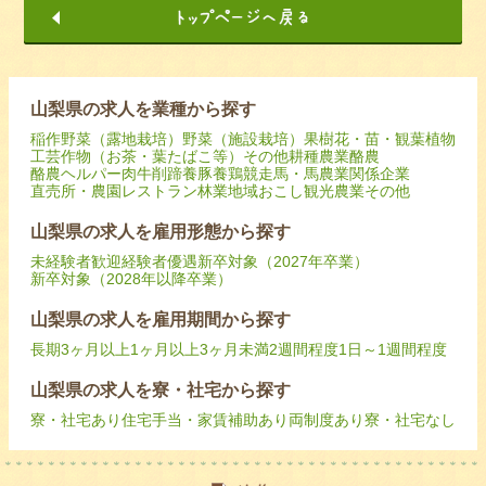
山梨県の求人を業種から探す
稲作
野菜（露地栽培）
野菜（施設栽培）
果樹
花・苗・観葉植物
工芸作物（お茶・葉たばこ等）
その他耕種農業
酪農
酪農ヘルパー
肉牛
削蹄
養豚
養鶏
競走馬・馬
農業関係企業
直売所・農園レストラン
林業
地域おこし
観光農業
その他
山梨県の求人を雇用形態から探す
未経験者歓迎
経験者優遇
新卒対象（2027年卒業）
新卒対象（2028年以降卒業）
山梨県の求人を雇用期間から探す
長期
3ヶ月以上
1ヶ月以上3ヶ月未満
2週間程度
1日～1週間程度
山梨県の求人を寮・社宅から探す
寮・社宅あり
住宅手当・家賃補助あり
両制度あり
寮・社宅なし