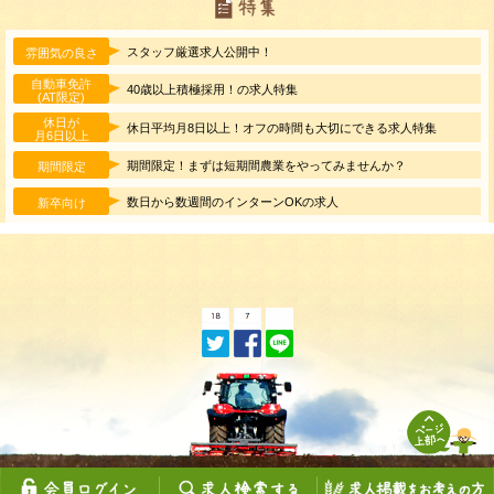
スタッフ厳選求人公開中！
雰囲気の良さ
自動車免許
40歳以上積極採用！の求人特集
(AT限定)
休日が
休日平均月8日以上！オフの時間も大切にできる求人特集
月6日以上
期間限定！まずは短期間農業をやってみませんか？
期間限定
数日から数週間のインターンOKの求人
新卒向け