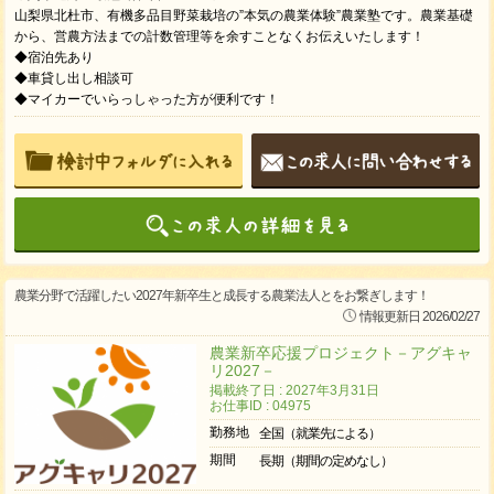
山梨県北杜市、有機多品目野菜栽培の”本気の農業体験”農業塾です。農業基礎
から、営農方法までの計数管理等を余すことなくお伝えいたします！
◆宿泊先あり
◆車貸し出し相談可
◆マイカーでいらっしゃった方が便利です！
農業分野で活躍したい2027年新卒生と成長する農業法人とをお繋ぎします！
情報更新日 2026/02/27
農業新卒応援プロジェクト－アグキャ
リ2027－
掲載終了日 : 2027年3月31日
お仕事ID : 04975
勤務地
全国（就業先による）
期間
長期（期間の定めなし）