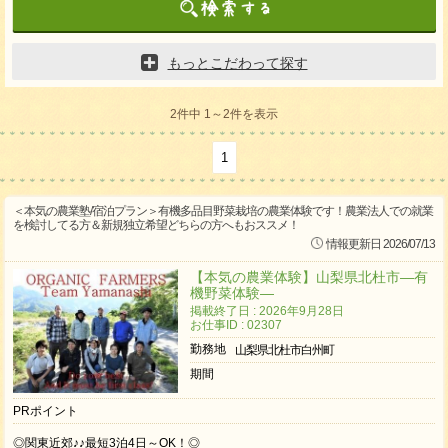
もっとこだわって探す
2件中 1～2件を表示
1
＜本気の農業塾/宿泊プラン＞有機多品目野菜栽培の農業体験です！農業法人での就業
を検討してる方＆新規独立希望どちらの方へもおススメ！
情報更新日 2026/07/13
【本気の農業体験】山梨県北杜市―有
機野菜体験―
掲載終了日 : 2026年9月28日
お仕事ID : 02307
勤務地
山梨県北杜市白州町
期間
PRポイント
◎関東近郊♪♪最短3泊4日～OK！◎